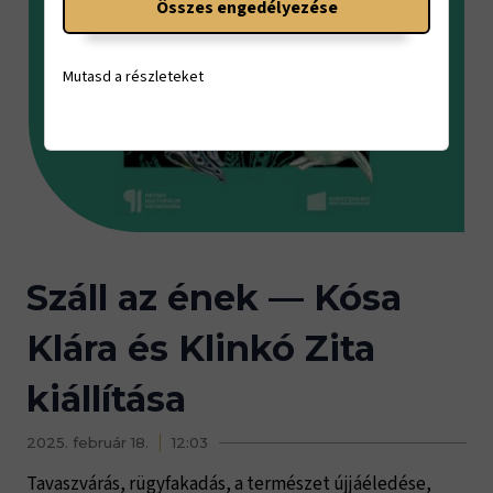
Összes engedélyezése
Mutasd a részleteket
Száll az ének — Kósa
Klára és Klinkó Zita
kiállítása
2025. február 18.
12:03
Tavaszvárás, rügyfakadás, a természet újjáéledése,