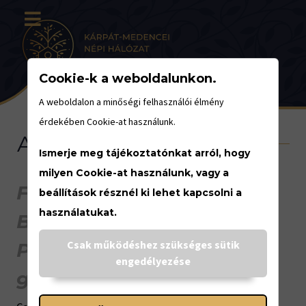
Cookie-k a weboldalunkon.
A weboldalon a minőségi felhasználói élmény
érdekében Cookie-at használunk.
About us
Ismerje meg tájékoztatónkat arról, hogy
milyen Cookie-at használunk, vagy a
Fairy Gardens, Cultural
beállítások résznél ki lehet kapcsolni a
használatukat.
Barns, and the Petőfi's
Csak működéshez szükséges sütik
Pear Tree Network are
engedélyezése
glad to see You here!