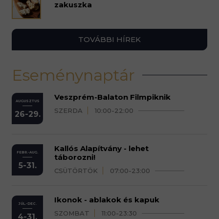
zakuszka
TOVÁBBI HÍREK
Eseménynaptár
Veszprém-Balaton Filmpiknik
AUGUSZTUS
SZERDA
10:00-22:00
26-29.
Kallós Alapítvány - lehet
FEBR.-AUG.
táborozni!
5-31.
CSÜTÖRTÖK
07:00-23:00
Ikonok - ablakok és kapuk
JÚL.-DEC.
SZOMBAT
11:00-23:30
4-31.