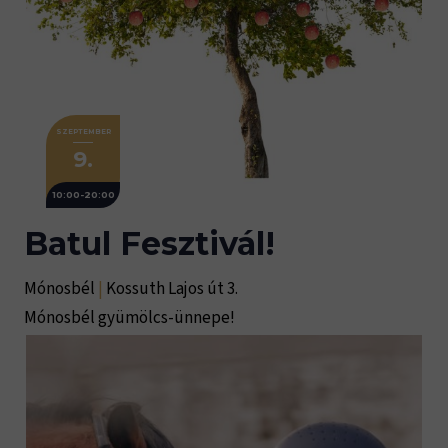
SZEPTEMBER
9.
10:00-20:00
Batul Fesztivál!
Mónosbél
|
Kossuth Lajos út 3.
Mónosbél gyümölcs-ünnepe!