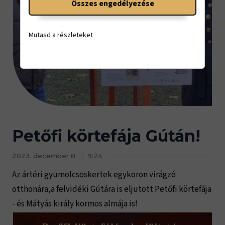
Összes engedélyezése
Mutasd a részleteket
Petőfi körtefája Gútán!
2023. december 8.
9:24
Az ártéri gyümölcsöskertek egykoron virágzó
otthonára,a felvidéki Gútára is eljutott Petőfi körtefája
- és Mátyás király kormos almája is!