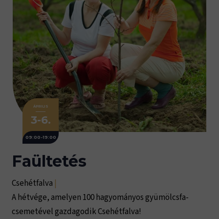
ÁPRILIS
3-6.
09:00-19:00
Faültetés
Csehétfalva
|
A hétvége, amelyen 100 hagyományos gyümölcsfa-
csemetével gazdagodik Csehétfalva!