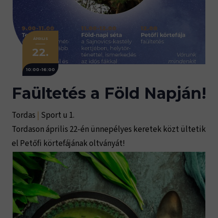
ÁPRILIS
22.
10:00-16:00
Faültetés a Föld Napján!
Tordas
|
Sport u 1.
Tordason április 22-én ünnepélyes keretek közt ültetik
el Petőfi körtefájának oltványát!