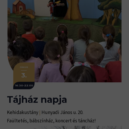
JÚNIUS
3.
16:30-22:00
Tájház napja
Kehidakustány
|
Hunyadi János u. 20.
Faültetés, bábszínház, koncert és táncház!