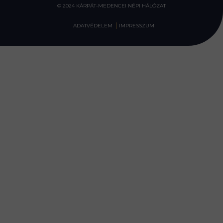
© 2024 KÁRPÁT-MEDENCEI NÉPI HÁLÓZAT
ADATVÉDELEM
IMPRESSZUM