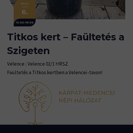
MÁJUS
6.
10:00-18:00
Titkos kert – Faültetés a
Szigeten
Velence
|
Velence 02/1 HRSZ
Faültetés a Titkos kertben a Velencei-tavon!