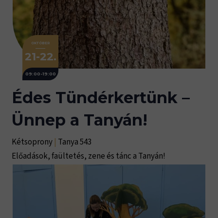
OKTÓBER
21-22.
09:00-19:00
Édes Tündérkertünk –
Ünnep a Tanyán!
Kétsoprony
|
Tanya 543
Előadások, faültetés, zene és tánc a Tanyán!