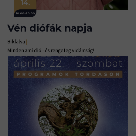
14.
10:00-20:00
Vén diófák napja
Bikfalva
|
Minden ami dió - és rengeteg vidámság!