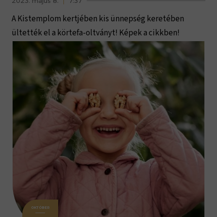
2023. május 8.
7:37
A Kistemplom kertjében kis ünnepség keretében
ültették el a körtefa-oltványt! Képek a cikkben!
OKTÓBER