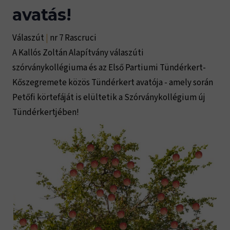
avatás!
Válaszút
|
nr 7 Rascruci
A Kallós Zoltán Alapítvány válaszúti
szórványkollégiuma és az Első Partiumi Tündérkert-
Kőszegremete közös Tündérkert avatója - amely során
Petőfi körtefáját is elültetik a Szórványkollégium új
Tündérkertjében!