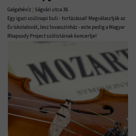
Galgahévíz
|
Ságvári utca 38.
Egy igazi szülinapi buli - tortázással! Megválasztják az
Év Iskolalovát, lesz lovasszínház - este pedig a Magyar
Rhapsody Project szólistáinak koncertje!