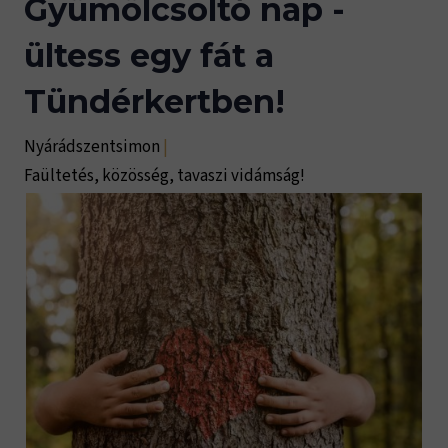
Gyümölcsoltó nap -
ültess egy fát a
Tündérkertben!
Nyárádszentsimon
|
Faültetés, közösség, tavaszi vidámság!