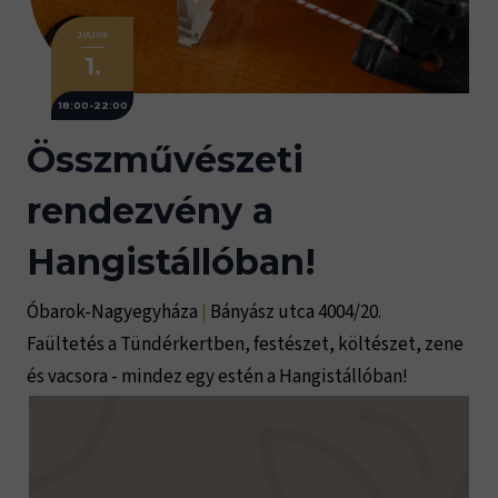
JÚLIUS
1.
18:00-22:00
Összművészeti
rendezvény a
Hangistállóban!
Óbarok-Nagyegyháza
|
Bányász utca 4004/20.
Faültetés a Tündérkertben, festészet, költészet, zene
és vacsora - mindez egy estén a Hangistállóban!