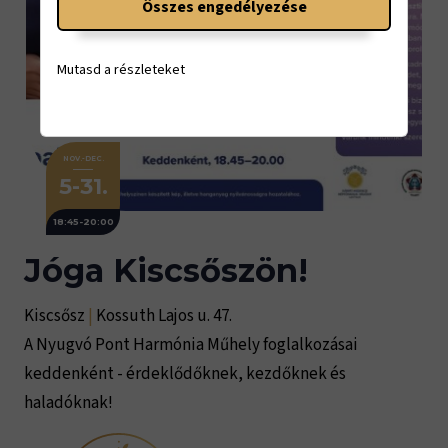
Összes engedélyezése
Mutasd a részleteket
NOV.-DEC.
5-31.
18:45-20:00
Jóga Kiscsőszön!
Kiscsősz
|
Kossuth Lajos u. 47.
A Nyugvó Pont Harmónia Műhely foglalkozásai
keddenként - érdeklődőknek, kezdőknek és
haladóknak!