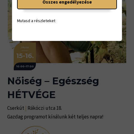
Összes engedélyezése
Mutasd a részleteket
JÚLIUS
15-16.
10:00-17:00
Nőiség – Egészség
HÉTVÉGE
Cserkút
|
Rákóczi utca 18.
Gazdag programot kínálunk két teljes napra!