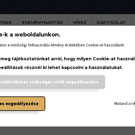
ZÍNEK
ESEMÉNYNAPTÁR
HÍREK
KAPCSOLAT
e-k a weboldalunkon.
lon a minőségi felhasználói élmény érdekében Cookie-at használunk.
 meg tájékoztatónkat arról, hogy milyen Cookie-at haszná
beállítások résznél ki lehet kapcsolni a használatukat.
ltúrpajta és Tüdérkert Podc
 működéshez szükséges sütik engedélyezése
október 3.
11:41
es engedélyezése
Mutasd a r
zene &Pajta Selection Konferencián két beszélgetést is készí
rkert Hálózat tagjaival a Fonóban! A Hálózat pordcast-sorozat
! Kultúrpajta és Tüdérkert Podcast - #1! -Hallgass ránk!