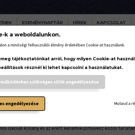
ZÍNEK
ESEMÉNYNAPTÁR
HÍREK
KAPCSOLAT
e-k a weboldalunkon.
lon a minőségi felhasználói élmény érdekében Cookie-at használunk.
űvésztelep
 meg tájékoztatónkat arról, hogy milyen Cookie-at haszná
beállítások résznél ki lehet kapcsolni a használatukat.
áll az ének — Kósa Klára és 
 működéshez szükséges sütik engedélyezése
állítása
es engedélyezése
Mutasd a r
február 18.
12:03
zvárás, rügyfakadás, a természet újjáéledése, népdalok és ke
ános iskolás kislány és az érett keramikusművész közös tárlat