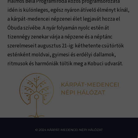
Halmos Béla Programiroda közös programsorozata
idén is különleges, egész nyáron átívelő élményt kínál,
a kárpát-medencei népzenei élet legjavát hozza el
Óbuda szívébe. A nyár folyamán nyolc estén át
tizennégy zenekar várja a népzene és a néptánc
szerelmeseit augusztus 21-ig: kéthetente csütörtök
esténként moldvai, gyimesi és erdélyi dallamok,
ritmusok és harmóniák töltik meg a Kobuci udvarát.
© 2024 KÁRPÁT-MEDENCEI NÉPI HÁLÓZAT