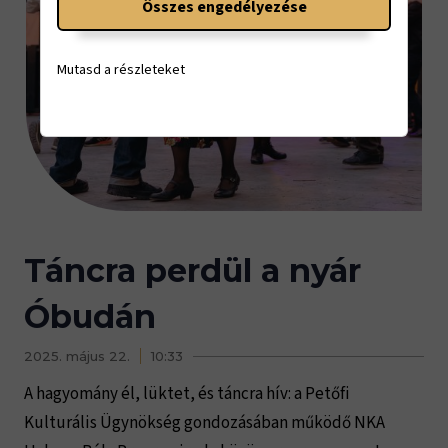
Összes engedélyezése
Mutasd a részleteket
Táncra perdül a nyár
Óbudán
2025. május 22.
10:33
A hagyomány él, lüktet, és táncra hív: a Petőfi
Kulturális Ügynökség gondozásában működő NKA