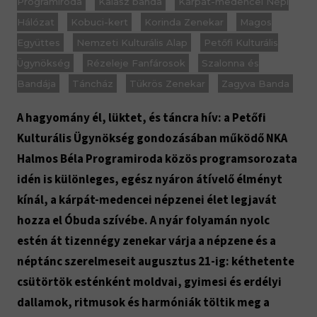
Programiroda
Kalász banda
Kárpát-medencei Népi
Hálózat
Kobuci-kert
Korinda Zenekar
Magos
Együttes
Nemzeti Kulturális Alap
Petőfi Kulturális
Ügynökség
Rézeleje Fanfárosok
Szalonna és
Bandája
Táncház
Tükrös Zenekar
Zagyva Banda
A hagyomány él, lüktet, és táncra hív: a Petőfi
Kulturális Ügynökség gondozásában működő NKA
Halmos Béla Programiroda közös programsorozata
idén is különleges, egész nyáron átívelő élményt
kínál, a kárpát-medencei népzenei élet legjavát
hozza el Óbuda szívébe. A nyár folyamán nyolc
estén át tizennégy zenekar várja a népzene és a
néptánc szerelmeseit augusztus 21-ig: kéthetente
csütörtök esténként moldvai, gyimesi és erdélyi
dallamok, ritmusok és harmóniák töltik meg a