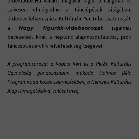
érdeklődők.Ha valakit magával ragad a hangulat és
szívesen elmélyedne a tánclépések világában,
érdemes felkeresnie a Kultúra.hu YouTube-csatornáját:
a
izgalmas
Nagy figurák
-videósorozat
bevezetést kínál a néptánc alapmozdulataiba, profi
táncosok és archív felvételek segítségével.
A programsorozat a Kobuci Kert és a Petőfi Kulturális
Ügynökség gondozásában működő Halmos Béla
Programiroda közös szervezésében, a Nemzeti Kulturális
Alap támogatásával valósul meg.