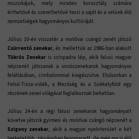
muzsikájuk, mely minden korosztály számára
érthetővé és szerethetővé teszi a saját és a velünk élő
nemzetségek hagyományos kultúráját.
Július 10-én visszatér a moldvai csángó zenét játszó
Csürrentő zenekar
, és mellettük az 1986-ban alakult
Tükrös Zenekar
is színpadra lép, akik falusi magyar
népzenét játszanak a vonószenekarok hagyományos
felállásában, cimbalommal kiegészülve. Elsősorban a
Felső-Tisza-vidék, a Mezőség és a Székelyföld egy
részének zenei világával foglalkoznak behatóan.
Július 24-én a régi falusi zenekarok hagyományait
követve játszik gyimesi és moldvai csángó népzenét a
Szigony zenekar
, akik a magyar nyelvterület e két
legkeletibb, zárványban fennmaradt, de még ma is élő