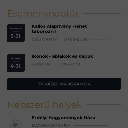
Eseménynaptár
Kallós Alapítvány - lehet
FEBR.-AUG.
táborozni!
5-31.
CSÜTÖRTÖK
07:00-23:00
Ikonok - ablakok és kapuk
JÚL.-DEC.
SZOMBAT
11:00-23:30
4-31.
TOVÁBBI PROGRAMOK
Népszerű helyek
Erdélyi Hagyományok Háza
MAROSVÁSÁRHELY