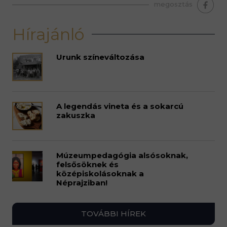
megosztás
Hírajánló
Urunk színeváltozása
A legendás vineta és a sokarcú
zakuszka
Múzeumpedagógia alsósoknak,
felsősöknek és
középiskolásoknak a
Néprajziban!
TOVÁBBI HÍREK