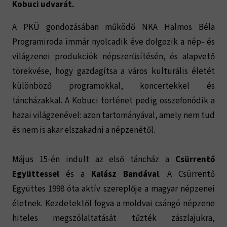
Kobuci udvarát.
A PKÜ gondozásában működő NKA Halmos Béla
Programiroda immár nyolcadik éve dolgozik a nép- és
világzenei produkciók népszerűsítésén, és alapvető
törekvése, hogy gazdagítsa a város kulturális életét
különböző programokkal, koncertekkel és
táncházakkal. A Kobuci történet pedig összefonódik a
hazai világzenével: azon tartományával, amely nem tud
és nem is akar elszakadni a népzenétől.
Május 15-én indult az első táncház a
Csürrentő
Együttessel
és a
Kalász Bandával
. A Csürrentő
Együttes 1998 óta aktív szereplője a magyar népzenei
életnek. Kezdetektől fogva a moldvai csángó népzene
hiteles megszólaltatását tűzték zászlajukra,