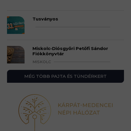
Tusványos
Miskolc-Diósgyőri Petőfi Sándor
Fiókkönyvtár
MISKOLC
MÉG TÖBB PAJTA ÉS TÜNDÉRKERT