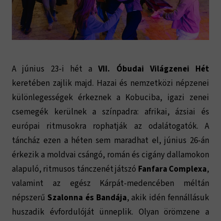
A június 23-i hét a
VII. Óbudai Világzenei Hét
keretében zajlik majd. Hazai és nemzetközi népzenei
különlegességek érkeznek a Kobuciba, igazi zenei
csemegék kerülnek a színpadra: afrikai, ázsiai és
európai ritmusokra rophatják az odalátogatók. A
táncház ezen a héten sem maradhat el, június 26-án
érkezik a moldvai csángó, román és cigány dallamokon
alapuló, ritmusos tánczenét játszó
Fanfara Complexa
,
valamint az egész Kárpát-medencében méltán
népszerű
Szalonna és Bandája
, akik idén fennállásuk
huszadik évfordulóját ünneplik. Olyan örömzene a