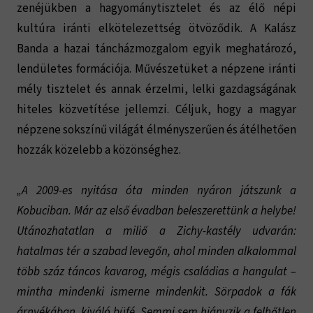
zenéjükben a hagyománytisztelet és az élő népi
kultúra iránti elkötelezettség ötvöződik. A Kalász
Banda a hazai táncházmozgalom egyik meghatározó,
lendületes formációja. Művészetüket a népzene iránti
mély tisztelet és annak érzelmi, lelki gazdagságának
hiteles közvetítése jellemzi. Céljuk, hogy a magyar
népzene sokszínű világát élményszerűen és átélhetően
hozzák közelebb a közönséghez.
„A 2009-es nyitása óta minden nyáron játszunk a
Kobuciban. Már az első évadban beleszerettünk a helybe!
Utánozhatatlan a miliő a Zichy-kastély udvarán:
hatalmas tér a szabad levegőn, ahol minden alkalommal
több száz táncos kavarog, mégis családias a hangulat –
mintha mindenki ismerne mindenkit. Sörpadok a fák
árnyékában, kiváló büfé. Semmi sem hiányzik a felhőtlen