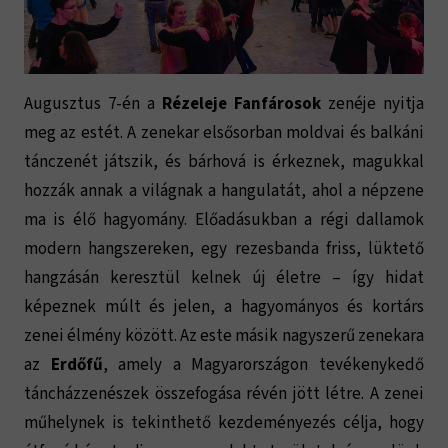
Augusztus 7-én a
Rézeleje Fanfárosok
zenéje nyitja
meg az estét. A zenekar elsősorban moldvai és balkáni
tánczenét játszik, és bárhová is érkeznek, magukkal
hozzák annak a világnak a hangulatát, ahol a népzene
ma is élő hagyomány. Előadásukban a régi dallamok
modern hangszereken, egy rezesbanda friss, lüktető
hangzásán keresztül kelnek új életre – így hidat
képeznek múlt és jelen, a hagyományos és kortárs
zenei élmény között. Az este másik nagyszerű zenekara
az
Erdőfű
, amely a Magyarországon tevékenykedő
táncházzenészek összefogása révén jött létre. A zenei
műhelynek is tekinthető kezdeményezés célja, hogy