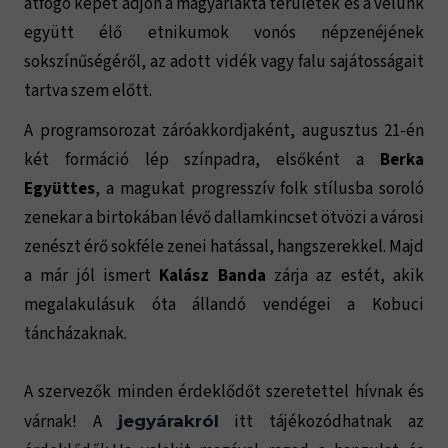
átfogó képet adjon a magyarlakta területek és a velünk
együtt élő etnikumok vonós népzenéjének
sokszínűségéről, az adott vidék vagy falu sajátosságait
tartva szem előtt.
A programsorozat záróakkordjaként, augusztus 21-én
két formáció lép színpadra, elsőként a
Berka
Együttes
, a magukat progresszív folk stílusba soroló
zenekar a birtokában lévő dallamkincset ötvözi a városi
zenészt érő sokféle zenei hatással, hangszerekkel. Majd
a már jól ismert
Kalász Banda
zárja az estét, akik
megalakulásuk óta állandó vendégei a Kobuci
táncházaknak.
A szervezők minden érdeklődőt szeretettel hívnak és
várnak! A
itt tájékozódhatnak az
jegyárakról