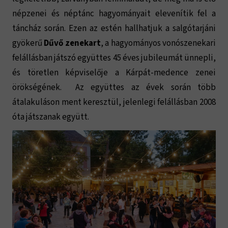
népzenei és néptánc hagyományait elevenítik fel a
táncház során. Ezen az estén hallhatjuk a salgótarjáni
gyökerű
Dűvő zenekart
, a hagyományos vonószenekari
felállásban játszó együttes 45 éves jubileumát ünnepli,
és töretlen képviselője a Kárpát-medence zenei
örökségének. Az együttes az évek során több
átalakuláson ment keresztül, jelenlegi felállásban 2008
óta játszanak együtt.