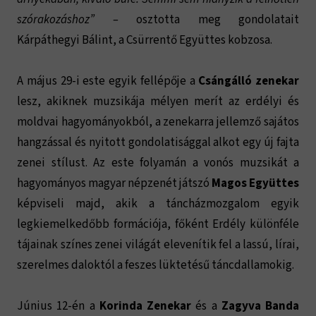
szórakozáshoz” –
osztotta meg gondolatait
Kárpáthegyi Bálint, a Csürrentő Együttes kobzosa.
A május 29-i este egyik fellépője a
Csángálló zenekar
lesz, akiknek muzsikája mélyen merít az erdélyi és
moldvai hagyományokból, a zenekarra jellemző sajátos
hangzással és nyitott gondolatisággal alkot egy új fajta
zenei stílust. Az este folyamán a vonós muzsikát a
hagyományos magyar népzenét játszó
Magos Együttes
képviseli majd, akik a táncházmozgalom egyik
legkiemelkedőbb formációja, főként Erdély különféle
tájainak színes zenei világát elevenítik fel a lassú, lírai,
szerelmes daloktól a feszes lüktetésű táncdallamokig.
Június 12-én a
Korinda Zenekar
és a
Zagyva Banda