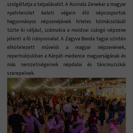
szolgáltatja a talpalávalót. A Korinda Zenekar a magyar
nyelvterület keleti végein élő népcsoportok
hagyományos népzenéjének hiteles tolmácsolását
tűzte ki céljául, számukra a moldvai csángó népzene
jelenti a fő irányvonalat. A Zagyva Banda tagjai szintén
elkötelezett művelői a magyar népzenének,
repertoárjukban a Kárpát-medence magyarságának és
más nemzetiségeinek népdalai és táncmuzsikái
szerepelnek.