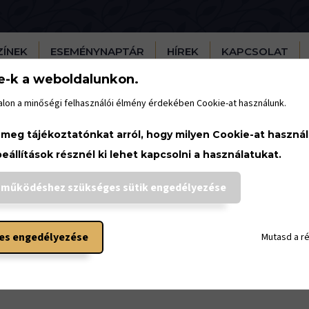
ZÍNEK
ESEMÉNYNAPTÁR
HÍREK
KAPCSOLAT
e-k a weboldalunkon.
lon a minőségi felhasználói élmény érdekében Cookie-at használunk.
 meg tájékoztatónkat arról, hogy milyen Cookie-at haszná
beállítások résznél ki lehet kapcsolni a használatukat.
 együttérzés költője
 működéshez szükséges sütik engedélyezése
május 18.
9:47
es engedélyezése
Mutasd a r
knyos, hogy mersz ilyen szépet írni?" 90 éve olvasta fel Dsida
osozta le?