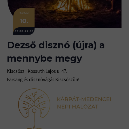
FEBRUÁR
10.
09:00-22:00
Dezső disznó (újra) a
mennybe megy
Kiscsősz
|
Kossuth Lajos u. 47.
Farsang és disznóvágás Kiscsőszön!