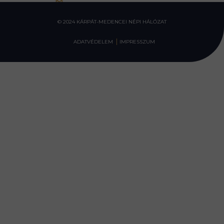
© 2024 KÁRPÁT-MEDENCEI NÉPI HÁLÓZAT
ADATVÉDELEM
IMPRESSZUM