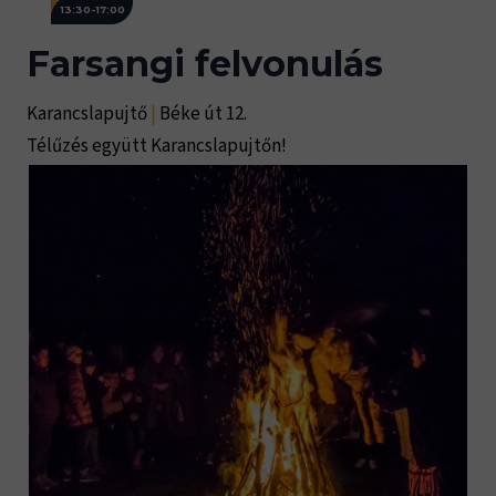
13:30-17:00
Farsangi felvonulás
Karancslapujtő
|
Béke út 12.
Télűzés együtt Karancslapujtőn!