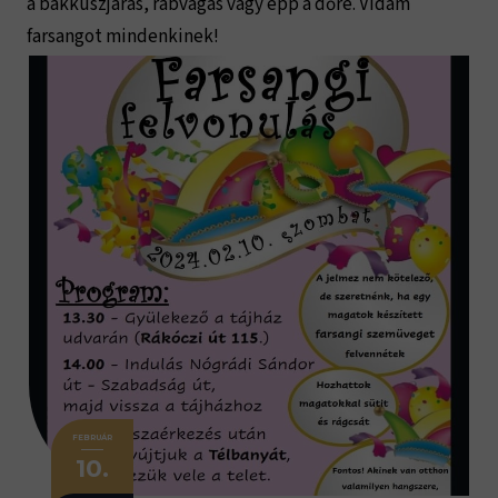
a bakkuszjárás, rabvágás vagy épp a dőre. Vidám
farsangot mindenkinek!
FEBRUÁR
10.