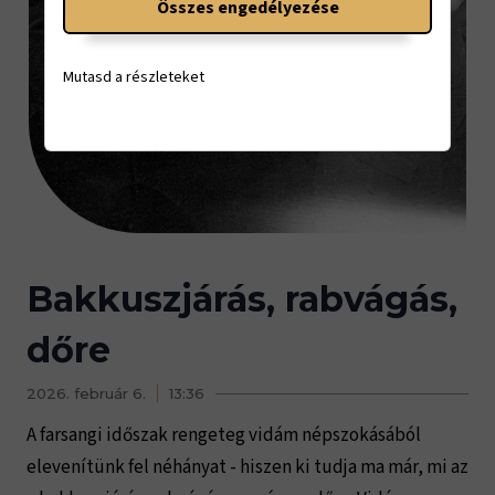
Összes engedélyezése
Mutasd a részleteket
Bakkuszjárás, rabvágás,
dőre
2026. február 6.
13:36
A farsangi időszak rengeteg vidám népszokásából
elevenítünk fel néhányat - hiszen ki tudja ma már, mi az