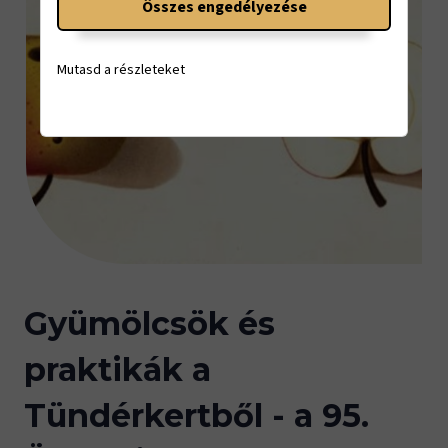
Összes engedélyezése
Mutasd a részleteket
Gyümölcsök és
praktikák a
Tündérkertből - a 95.