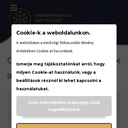
Cookie-k a weboldalunkon.
A weboldalon a minőségi felhasználói élmény
érdekében Cookie-at használunk.
Gyümölcsök és Praktikák
Ismerje meg tájékoztatónkat arról, hogy
a Tündérkertből
milyen Cookie-at használunk, vagy a
beállítások résznél ki lehet kapcsolni a
használatukat.
Csak működéshez szükséges sütik
engedélyezése