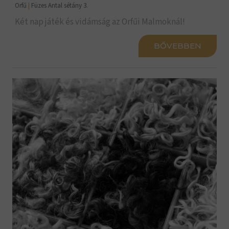
Orfű
|
Füzes Antal sétány 3.
Két nap játék és vidámság az Orfűi Malmoknál!
BŐVEBBEN