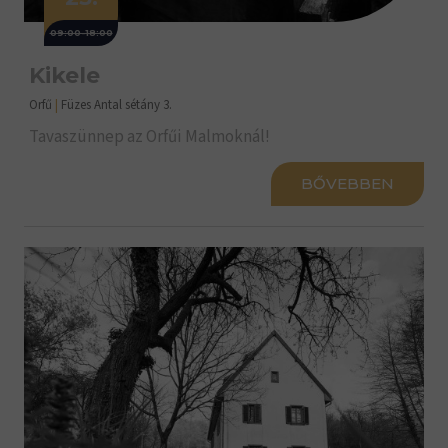
09:00-18:00
Kikele
Orfű
|
Füzes Antal sétány 3.
Tavaszünnep az Orfűi Malmoknál!
BŐVEBBEN