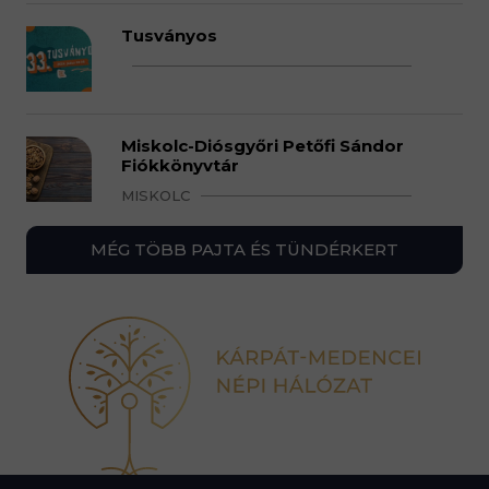
Tusványos
Miskolc-Diósgyőri Petőfi Sándor
Fiókkönyvtár
MISKOLC
MÉG TÖBB PAJTA ÉS TÜNDÉRKERT