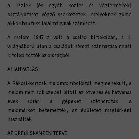
a lisztek (és egyéb köztes és végtermékek)
osztályozását végző szerkezetek, melyeknek zöme
akkoriban friss találmánynak számított.
A malom 1947-ig volt a család birtokában, a II.
világháború után a családot német származása miatt
kitelepítették az országból.
A HANYATLÁS
A Rákosi-korszak malomrombolóitól megmenekült, a
malom nem sok szépet látott az ötvenes és hatvanas
évek során: a gépeket széthordták, a
malomárkot betemették, az épületet magtárként
használták.
AZ ORFŰI SKANZEN TERVE