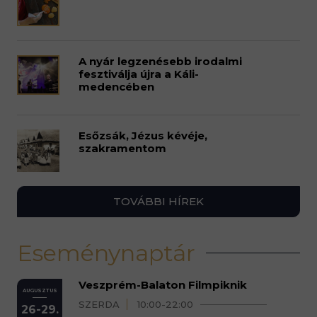
A nyár legzenésebb irodalmi
fesztiválja újra a Káli-
medencében
Esőzsák, Jézus kévéje,
szakramentom
TOVÁBBI HÍREK
Eseménynaptár
Veszprém-Balaton Filmpiknik
AUGUSZTUS
SZERDA
10:00-22:00
26-29.