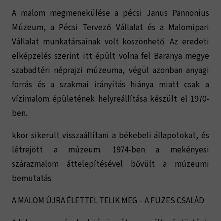
A malom megmenekülése a pécsi Janus Pannonius
Múzeum, a Pécsi Tervező Vállalat és a Malomipari
Vállalat munkatársainak volt köszönhető. Az eredeti
elképzelés szerint itt épült volna fel Baranya megye
szabadtéri néprajzi múzeuma, végül azonban anyagi
forrás és a szakmai irányítás hiánya miatt csak a
vízimalom épületének helyreállítása készült el 1970-
ben.
kkor sikerült visszaállítani a békebeli állapotokat, és
létrejött a múzeum. 1974-ben a mekényesi
szárazmalom áttelepítésével bővült a múzeumi
bemutatás.
A MALOM ÚJRA ÉLETTEL TELIK MEG – A FÜZES CSALÁD