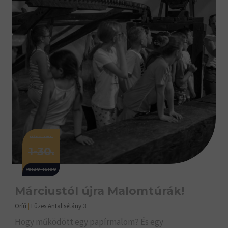
MÁRC.-OKT.
1-30.
10:30-16:00
Márciustól újra Malomtúrák!
Orfű
|
Füzes Antal sétány 3.
Hogy működött egy papírmalom? És egy