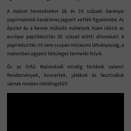
A malom tervezésekor 18. és 19. századi baranyai
papírmalmok karakteres jegyeit vették figyelembe. Az
épület és a benne működő műhelyek hűen idézik az
európai papírkészítés 20. század előtti állomásait. A
papírkészítés itt nem csupán múzeumi látványosság, a
malomban ugyanis tényleges termelés folyik.
És: az Orfűi Malmoknál mindig történik valami!
Rendezvények, koncertek, játékok és fesztiválok
várnak minden idelátogatót!