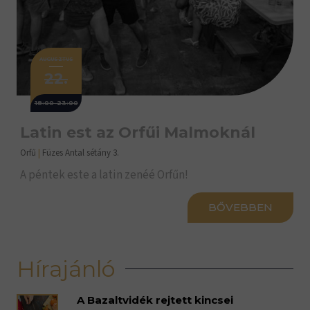
AUGUSZTUS
22.
18:00-23:00
Latin est az Orfűi Malmoknál
Orfű
|
Füzes Antal sétány 3.
A péntek este a latin zenéé Orfűn!
BŐVEBBEN
Hírajánló
A Bazaltvidék rejtett kincsei