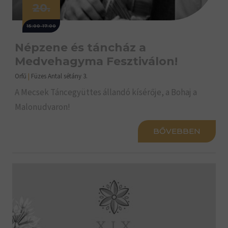
20.
15:00-17:00
Népzene és táncház a
Medvehagyma Fesztiválon!
Orfű
|
Füzes Antal sétány 3.
A Mecsek Táncegyüttes állandó kísérője, a Bohaj a
Malonudvaron!
BŐVEBBEN