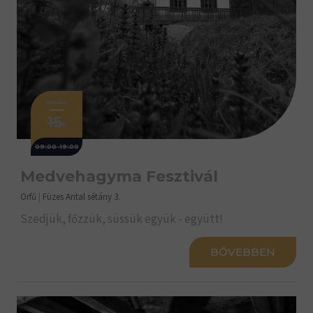
ÁPRILIS
15.
09:00-19:00
Medvehagyma Fesztivál
Orfű
|
Füzes Antal sétány 3.
Szedjük, főzzük, süssük együk - együtt!
BŐVEBBEN