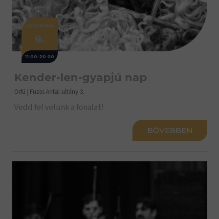
SZEPTEMBER
9.
11:00-20:00
Kender-len-gyapjú nap
Orfű
|
Füzes Antal sétány 3.
Vedd fel velünk a fonalat!
BŐVEBBEN