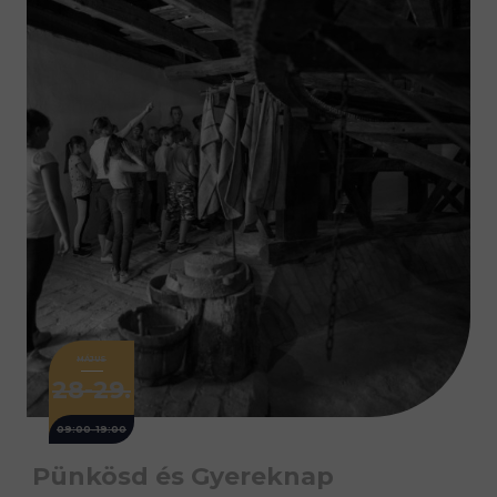
MÁJUS
28-29.
09:00-19:00
Pünkösd és Gyereknap