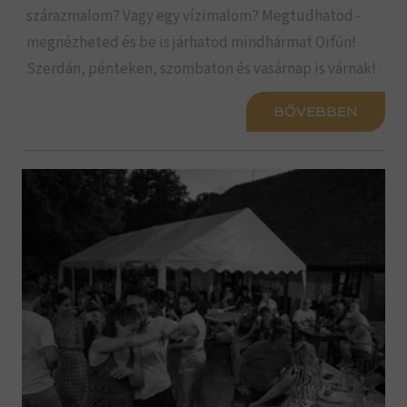
szárazmalom? Vagy egy vízimalom? Megtudhatod -
megnézheted és be is járhatod mindhármat Orfűn!
Szerdán, pénteken, szombaton és vasárnap is várnak!
BŐVEBBEN