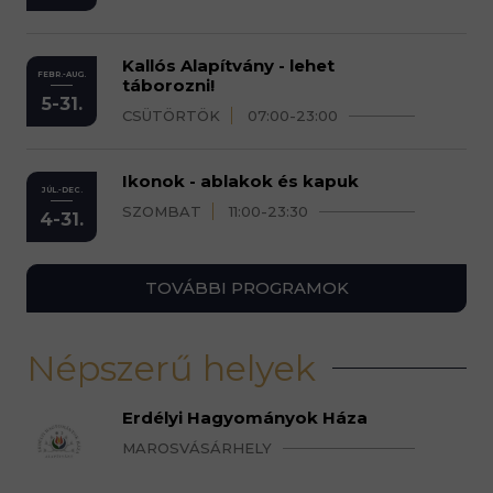
Kallós Alapítvány - lehet
FEBR.-AUG.
táborozni!
5-31.
CSÜTÖRTÖK
07:00-23:00
Ikonok - ablakok és kapuk
JÚL.-DEC.
SZOMBAT
11:00-23:30
4-31.
TOVÁBBI PROGRAMOK
Népszerű helyek
Erdélyi Hagyományok Háza
MAROSVÁSÁRHELY