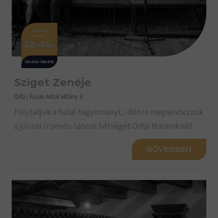
JÚLIUS
12-14.
10:00-18:00
Sziget Zenéje
Orfű
|
Füzes Antal sétány 3.
Folytatjuk a fiatal hagyományt, idén is megrendezzük
a júliusi ír zenés-táncos hétvégét Orfűi Malmoknál!
BŐVEBBEN