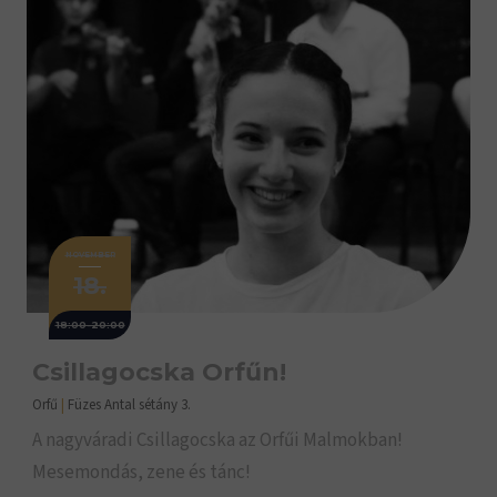
NOVEMBER
18.
18:00-20:00
Csillagocska Orfűn!
Orfű
|
Füzes Antal sétány 3.
A nagyváradi Csillagocska az Orfűi Malmokban!
Mesemondás, zene és tánc!