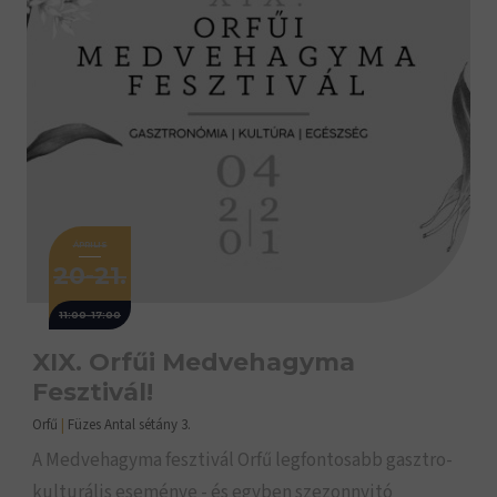
ÁPRILIS
20-21.
11:00-17:00
XIX. Orfűi Medvehagyma
Fesztivál!
Orfű
|
Füzes Antal sétány 3.
A Medvehagyma fesztivál Orfű legfontosabb gasztro-
kulturális eseménye - és egyben szezonnyitó