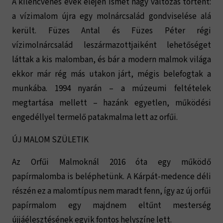
A kilencvenes évek elején ismét nagy változás történt:
a vízimalom újra egy molnárcsalád gondviselése alá
került. Füzes Antal és Füzes Péter régi
vízimolnárcsalád leszármazottjaiként lehetőséget
láttak a kis malomban, és bár a modern malmok világa
ekkor már rég más utakon járt, mégis belefogtak a
munkába. 1994 nyarán – a múzeumi feltételek
megtartása mellett – hazánk egyetlen, működési
engedéllyel termelő patakmalma lett az orfűi.
ÚJ MALOM SZÜLETIK
Az Orfűi Malmoknál 2016 óta egy működő
papírmalomba is beléphetünk. A Kárpát-medence déli
részén ez a malomtípus nem maradt fenn, így az új orfűi
papírmalom egy majdnem eltűnt mesterség
újjáélesztésének egyik fontos helyszíne lett.