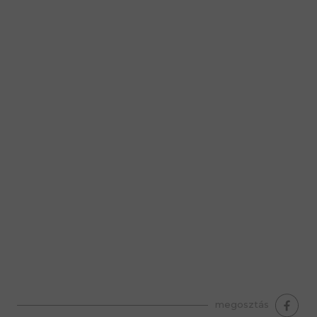
premium bootstrap themes
megosztás