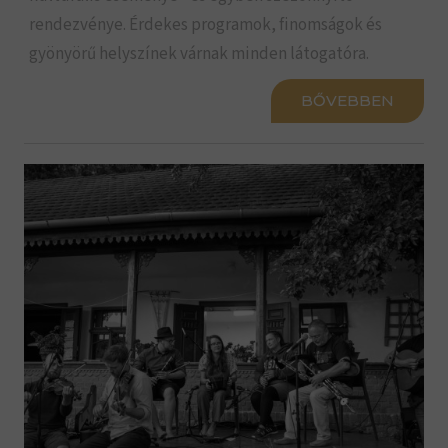
rendezvénye. Érdekes programok, finomságok és
gyönyörű helyszínek várnak minden látogatóra.
BŐVEBBEN