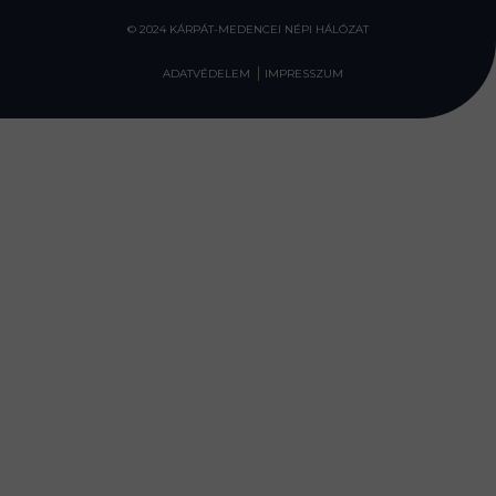
© 2024 KÁRPÁT-MEDENCEI NÉPI HÁLÓZAT
ADATVÉDELEM
IMPRESSZUM