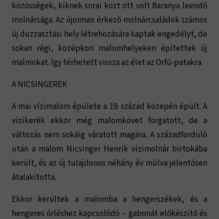
közösségek, kiknek sorai közt ott volt Baranya leendő
molnársága. Az újonnan érkező molnárcsaládok számos
új duzzasztási hely létrehozására kaptak engedélyt, de
sokan régi, középkori malomhelyeken építettek új
malmokat. Így térhetett vissza az élet az Orfű-patakra.
A NICSINGEREK
A mai vízimalom épülete a 19. század közepén épült. A
vízikerék ekkor még malomkövet forgatott, de a
változás nem sokáig váratott magára. A századforduló
után a malom Nicsinger Henrik vízimolnár birtokába
került, és az új tulajdonos néhány év múlva jelentősen
átalakította.
Ekkor kerültek a malomba a hengerszékek, és a
hengeres őrléshez kapcsolódó – gabonát előkészítő és