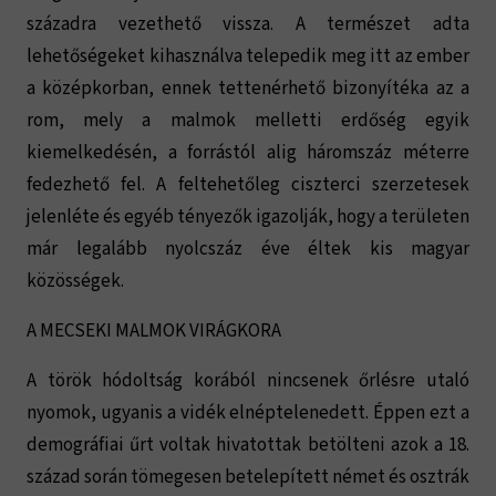
századra vezethető vissza. A természet adta
lehetőségeket kihasználva telepedik meg itt az ember
a középkorban, ennek tettenérhető bizonyítéka az a
rom, mely a malmok melletti erdőség egyik
kiemelkedésén, a forrástól alig háromszáz méterre
fedezhető fel. A feltehetőleg ciszterci szerzetesek
jelenléte és egyéb tényezők igazolják, hogy a területen
már legalább nyolcszáz éve éltek kis magyar
közösségek.
A MECSEKI MALMOK VIRÁGKORA
A török hódoltság korából nincsenek őrlésre utaló
nyomok, ugyanis a vidék elnéptelenedett. Éppen ezt a
demográfiai űrt voltak hivatottak betölteni azok a 18.
század során tömegesen betelepített német és osztrák