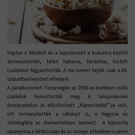
Hajdan a lóbabot és a laposborsót a kukorica között
termesztették, télen habarva, berántva, füstölt
csülökkel fogyasztották. A ma ismert fajták csak a XX.
században kezdett elterjeni.
A paradicsomot Tiszacsegén az 1930-as években zsidó
családok honosították meg. A településnek
évszázadokon át elkülönített „Káposztafőd”-je volt,
ott termesztették a sáfrányt is, a hagyma és
zöldésgféle az ólaskertekben termett. A káposzta
savanyítva a hétköznapi és az ünnepi étkekben is jelen