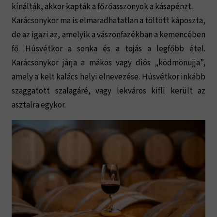
kínálták, akkor kapták a főzőasszonyok a kásapénzt.
Karácsonykor ma is elmaradhatatlan a töltött káposzta,
de az igazi az, amelyik a vászonfazékban a kemencében
fő. Húsvétkor a sonka és a tojás a legfőbb étel.
Karácsonykor járja a mákos vagy diós „ködmönujja”,
amely a kelt kalács helyi elnevezése. Húsvétkor inkább
szaggatott szalagáré, vagy lekváros kifli került az
asztalra egykor.