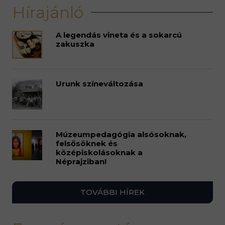
Hírajánló
A legendás vineta és a sokarcú
zakuszka
Urunk színeváltozása
Múzeumpedagógia alsósoknak,
felsősöknek és
középiskolásoknak a
Néprajziban!
TOVÁBBI HÍREK