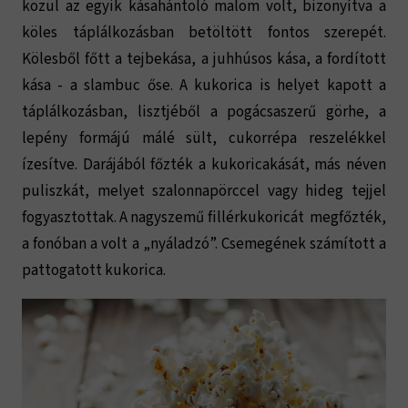
közül az egyik kásahántoló malom volt, bizonyítva a
köles táplálkozásban betöltött fontos szerepét.
Kölesből főtt a tejbekása, a juhhúsos kása, a fordított
kása - a slambuc őse. A kukorica is helyet kapott a
táplálkozásban, lisztjéből a pogácsaszerű görhe, a
lepény formájú málé sült, cukorrépa reszelékkel
ízesítve. Darájából főzték a kukoricakását, más néven
puliszkát, melyet szalonnapörccel vagy hideg tejjel
fogyasztottak. A nagyszemű fillérkukoricát megfőzték,
a fonóban a volt a „nyáladzó”. Csemegének számított a
pattogatott kukorica.