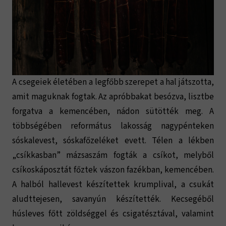
A csegeiek életében a legfőbb szerepet a hal játszotta,
amit maguknak fogtak. Az apróbbakat besózva, lisztbe
forgatva a kemencében, nádon sütötték meg. A
többségében református lakosság nagypénteken
sóskalevest, sóskafőzeléket evett. Télen a lékben
„csíkkasban” mázsaszám fogták a csíkot, melyből
csíkoskáposztát főztek vászon fazékban, kemencében.
A halból hallevest készítettek krumplival, a csukát
aludttejesen, savanyún készítették. Kecsegéből
húsleves főtt zöldséggel és csigatésztával, valamint