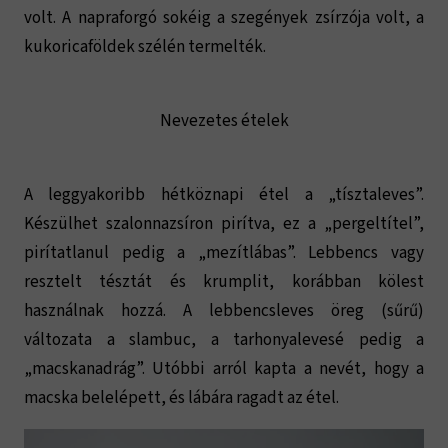
volt. A napraforgó sokéig a szegények zsírzója volt, a
kukoricaföldek szélén termelték.
Nevezetes ételek
A leggyakoribb hétköznapi étel a „tísztaleves”.
Készülhet szalonnazsíron pirítva, ez a „pergeltítel”,
pirítatlanul pedig a „mezítlábas”. Lebbencs vagy
resztelt tésztát és krumplit, korábban kölest
használnak hozzá. A lebbencsleves öreg (sűrű)
változata a slambuc, a tarhonyalevesé pedig a
„macskanadrág”. Utóbbi arról kapta a nevét, hogy a
macska belelépett, és lábára ragadt az étel.