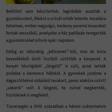
Befőttet sem készítettek, leginkább aszalták a
gyümölcsöket, főként a szilvát ették telente. Aszalásra
hatalmas, ember nagyságú, keskeny peremű kosarakat
fontak vesszőből, amelyebe a ház padlásán teregették
a gyümölcsöket a forró nyári napokon.
Eddig az időszakig „kétszeres”-ből, rozs és búza
keverékéből őrölt lisztből sütötték a kenyeret. A
kenyér tésztájából „lángelő” is sült, azzal tették
próbára a kemence hőfokát. A gyerekek jutalma a
dagasztóteknő oldaláról levakart, perec alakúra sütött
„vakarík” volt. A lángelő, ha zsírral megkenték,
früstöknek is megfelelt.
Tiszacsegén a XVIII. században a három szárazmalom