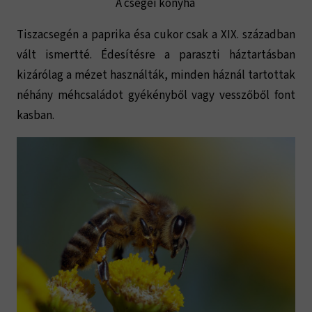
A csegei konyha
Tiszacsegén a paprika ésa cukor csak a XIX. században
vált ismertté. Édesítésre a paraszti háztartásban
kizárólag a mézet használták, minden háznál tartottak
néhány méhcsaládot gyékényből vagy vesszőből font
kasban.