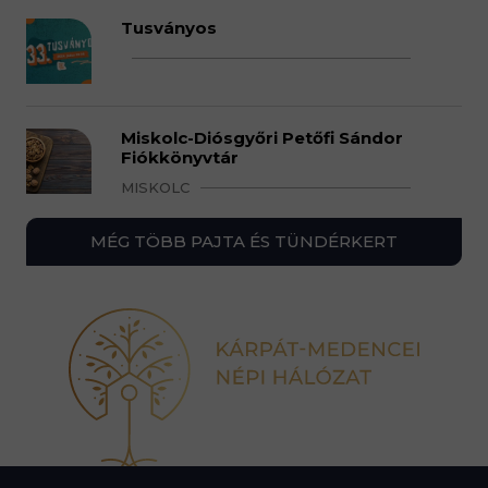
Tusványos
Miskolc-Diósgyőri Petőfi Sándor
Fiókkönyvtár
MISKOLC
MÉG TÖBB PAJTA ÉS TÜNDÉRKERT