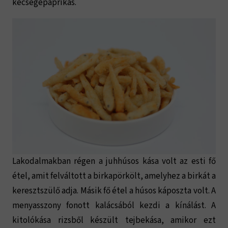
kecsegepaprikás.
Lakodalmakban régen a juhhúsos kása volt az esti fő
étel, amit felváltott a birkapörkölt, amelyhez a birkát a
keresztszülő adja. Másik fő étel a húsos káposzta volt. A
menyasszony fonott kalácsából kezdi a kínálást. A
kitolókása rizsből készült tejbekása, amikor ezt