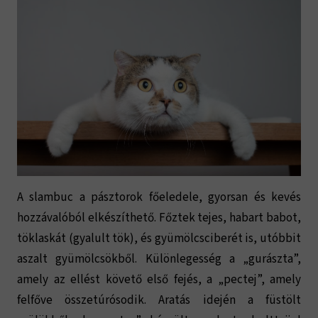
A slambuc a pásztorok főeledele, gyorsan és kevés
hozzávalóból elkészíthető. Főztek tejes, habart babot,
töklaskát (gyalult tök), és gyümölcsciberét is, utóbbit
aszalt gyümölcsökből. Különlegesség a „gurászta”,
amely az ellést követő első fejés, a „pectej”, amely
felfőve összetúrósodik. Aratás idején a füstölt