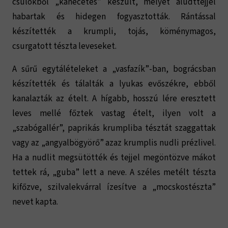
csülökből „kanecetes” készült, melyet aludttejjel
habartak és hidegen fogyasztották. Rántással
készítették a krumpli, tojás, köménymagos,
csurgatott tészta leveseket.
A sűrű egytálételeket a „vasfazík”-ban, bográcsban
készítették és tálalták a lyukas evőszékre, ebből
kanalazták az ételt. A hígabb, hosszú lére eresztett
leves mellé főztek vastag ételt, ilyen volt a
„szabógallér”, paprikás krumpliba tésztát szaggattak
vagy az „angyalbögyörő” azaz krumplis nudli prézlivel.
Ha a nudlit megsütötték és tejjel megöntözve mákot
tettek rá, „guba” lett a neve. A széles metélt tészta
kifőzve, szilvalekvárral ízesítve a „mocskostészta”
nevet kapta.