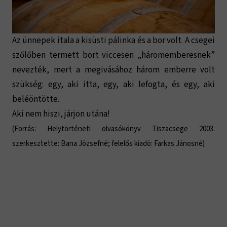
Az ünnepek itala a kisüsti pálinka és a bor volt. A csegei
szőlőben termett bort viccesen „háromemberesnek”
nevezték, mert a megivásához három emberre volt
szükség: egy, aki itta, egy, aki lefogta, és egy, aki
beléöntötte.
Aki nem hiszi, járjon utána!
(Forrás: Helytörténeti olvasókönyv Tiszacsege 2003.
szerkesztette: Bana Józsefné; felelős kiadó: Farkas Jánosné)