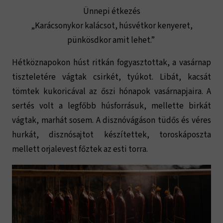
Ünnepi étkezés
„Karácsonykor kalácsot, húsvétkor kenyeret,
pünkösdkor amit lehet.”
Hétköznapokon húst ritkán fogyasztottak, a vasárnap
tiszteletére vágtak csirkét, tyúkot. Libát, kacsát
tömtek kukoricával az őszi hónapok vasárnapjaira. A
sertés volt a legfőbb húsforrásuk, mellette birkát
vágtak, marhát sosem. A disznóvágáson tüdős és véres
hurkát, disznósajtot készítettek, toroskáposzta
mellett orjalevest főztek az esti torra.