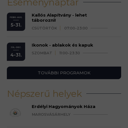
Eseménynaptár
Kallós Alapítvány - lehet
FEBR.-AUG.
táborozni!
5-31.
CSÜTÖRTÖK
07:00-23:00
Ikonok - ablakok és kapuk
JÚL.-DEC.
SZOMBAT
11:00-23:30
4-31.
TOVÁBBI PROGRAMOK
Népszerű helyek
Erdélyi Hagyományok Háza
MAROSVÁSÁRHELY