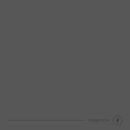
premium bootstrap themes
megosztás