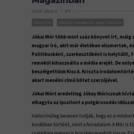
Magazinban
2025. július 5.
9:11
Jókai200
Kárpát-medencei Népi Hálózat
Jókai Mór több mint száz könyvet írt, máig 
magyar író, akit már életében elismertek, és
Politikusként, szerkesztőként is helytállt, f
remekül kihasználta a média erejét. De milye
beszélgettünk Kiss A. Kriszta irodalomtörté
akart mesélni című kötet szerzőjével.
Jókai Mórt eredetileg Jókay Móricznak hívt
elhagyta az ipszilont a polgárosodás idősza
Valószínűleg kevesen tudják, hogy ez a módosí
korábban történt, mint a forradalom. A Mór is tő
családjára nagyon is büszkén gondolt vissza. Ez