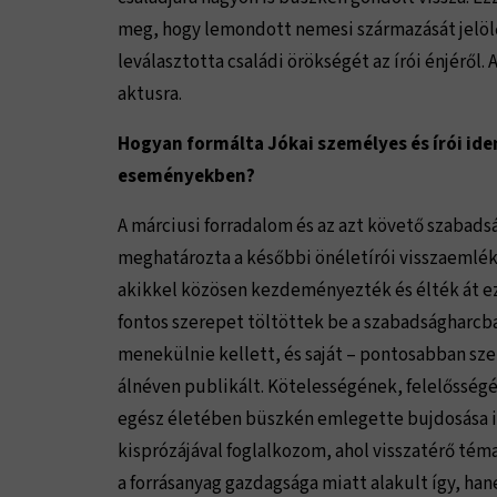
meg, hogy lemondott nemesi származását jelölő n
leválasztotta családi örökségét az írói énjéről.
aktusra.
Hogyan formálta Jókai személyes és írói iden
eseményekben?
A márciusi forradalom és az azt követő szabads
meghatározta a későbbi önéletírói visszaemléke
akikkel közösen kezdeményezték és élték át ez
fontos szerepet töltöttek be a szabadságharcba
menekülnie kellett, és saját – pontosabban szerz
álnéven publikált. Kötelességének, felelősségé
egész életében büszkén emlegette bujdosása i
kisprózájával foglalkozom, ahol visszatérő té
a forrásanyag gazdagsága miatt alakult így, 