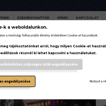
ZÍNEK
ESEMÉNYNAPTÁR
HÍREK
KAPCSOLAT
e-k a weboldalunkon.
lon a minőségi felhasználói élmény érdekében Cookie-at használunk.
H
 meg tájékoztatónkat arról, hogy milyen Cookie-at haszná
beállítások résznél ki lehet kapcsolni a használatukat.
 működéshez szükséges sütik engedélyezése
es engedélyezése
Mutasd a r