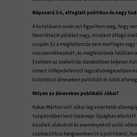
Népszerű író, elfoglalt politikus és nagy tu
A kutatásaim során azt figyeltem meg, hogy nem
Nem létezik például nagy, mindent átfogó önél
csupán. Ez a meghatározás nem esetleges vagy 
visszaemlékezését, és megfelelőnek találtam 
Ezekben az önéletírás-darabokban teljesen külö
ismert írófejedelemtől legszélsőségesebben kü
különböző álneveken publikált és több altereg
Milyen az álneveken publikáló Jókai?
Kakas Márton volt Jókai legismertebb alteregója
tulajdonában levő Vasárnapi Újságban alkotott 
közéleti alakokról és eseményekről szóló véle
szarkasztikus hangnemben írt a politikáról, 