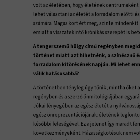
volt az életében, hogy életének centrumaként 
lehet választani az életét a forradalom előtti é
számára. Magas kort ért meg, szinte mindenkit 
emiatt a visszatekintő krónikás szerepét is bet
A tengerszemű hölgy című regényben megidéz
történet miatt azt hihetnénk, a színésznő é
forradalom kitörésének napján. Mi lehet enn
válik hatásosabbá?
A történetben tényleg úgy tűnik, mintha őket a
regényben és a szerző önmitológiájában egyará
Jókai lényegében az egész életét a nyilvánosság 
egész önreprezentációjának: életének legfonto
későbbi feleségével. Ez a jelenet így maradt fe
következményeként. Házasságkötésük nem volt 