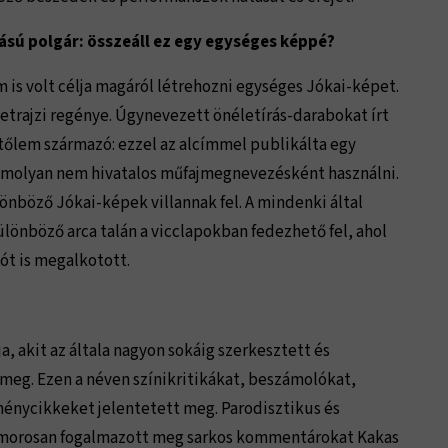
dású polgár: összeáll ez egy egységes képpé?
 is volt célja magáról létrehozni egységes Jókai-képet.
etrajzi regénye. Úgynevezett önéletírás-darabokat írt
tőlem származó: ezzel az alcímmel publikálta egy
amolyan nem hivatalos műfajmegnevezésként használni.
nböző Jókai-képek villannak fel. A mindenki által
lönböző arca talán a vicclapokban fedezhető fel, ahol
ót is megalkotott.
, akit az általa nagyon sokáig szerkesztett és
meg. Ezen a néven színikritikákat, beszámolókat,
ménycikkeket jelentetett meg. Parodisztikus és
humorosan fogalmazott meg sarkos kommentárokat Kakas