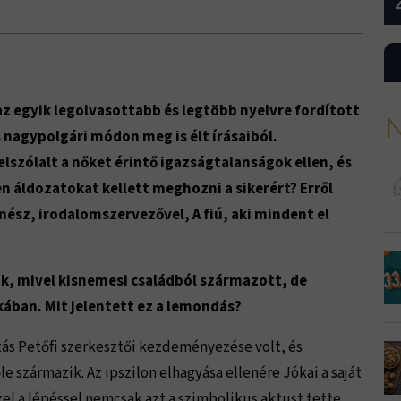
az egyik legolvasottabb és legtöbb nyelvre fordított
N
 nagypolgári módon meg is élt írásaiból.
elszólalt a nőket érintő igazságtalanságok ellen, és
n áldozatokat kellett meghozni a sikerért? Erről
nész, irodalomszervezővel, A fiú, aki mindent el
ák, mivel kisnemesi családból származott, de
kában. Mit jelentett ez a lemondás?
tás Petőfi szerkesztői kezdeményezése volt, és
le származik. Az ipszilon elhagyása ellenére Jókai a saját
zel a lépéssel nemcsak azt a szimbolikus aktust tette