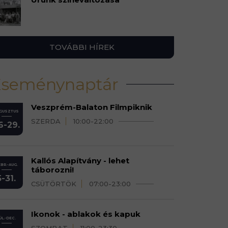
TOVÁBBI HÍREK
Eseménynaptár
Veszprém-Balaton Filmpiknik
GUSZTUS
SZERDA
10:00-22:00
6-29.
Kallós Alapítvány - lehet
BR.-AUG.
táborozni!
5-31.
CSÜTÖRTÖK
07:00-23:00
Ikonok - ablakok és kapuk
ÚL.-DEC.