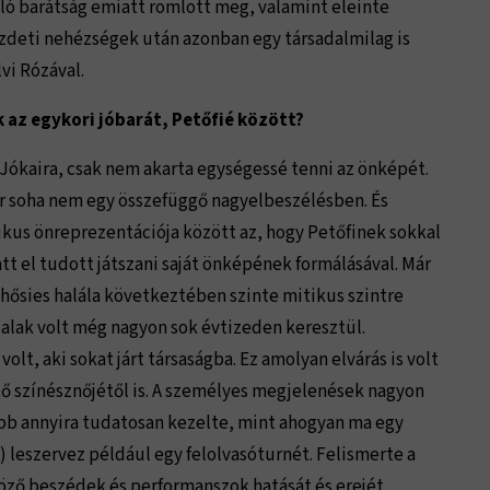
aló barátság emiatt romlott meg, valamint eleinte
kezdeti nehézségek után azonban egy társadalmilag is
vi Rózával.
 az egykori jóbarát, Petőfié között?
 Jókaira, csak nem akarta egységessé tenni az önképét.
ár soha nem egy összefüggő nagyelbeszélésben. És
likus önreprezentációja között az, hogy Petőfinek sokkal
att el tudott játszani saját önképének formálásával. Már
 hősies halála következtében szinte mitikus szintre
alak volt még nagyon sok évtizeden keresztül.
lt, aki sokat járt társaságba. Ez amolyan elvárás is volt
tő színésznőjétől is. A személyes megjelenések nagyon
ább annyira tudatosan kezelte, mint ahogyan ma egy
 leszervez például egy felolvasóturnét. Felismerte a
öző beszédek és performanszok hatását és erejét.