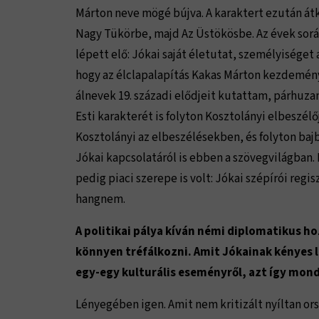
Márton neve mögé bújva. A karaktert ezután átk
Nagy Tükörbe, majd Az Üstökösbe. Az évek sorá
lépett elő: Jókai saját életutat, személyiséget
hogy az élclapalapítás Kakas Márton kezdemény
álnevek 19. századi elődjeit kutattam, párhuza
Esti karakterét is folyton Kosztolányi elbeszél
Kosztolányi az elbeszélésekben, és folyton ba
Jókai kapcsolatáról is ebben a szövegvilágban.
pedig piaci szerepe is volt: Jókai szépírói regi
hangnem.
A politikai pálya kíván némi diplomatikus ho
könnyen tréfálkozni. Amit Jókainak kényes 
egy-egy kulturális eseményről, azt így mond
Lényegében igen. Amit nem kritizált nyíltan o