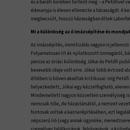
és a baráti körében történt meg – a Petőfivel v
édesanyja is élesen ellenezte a házasságát. A 
megbecsült, hosszú házasságban éltek Laborfal
Mi a különbség az ő imázsépítése és mondjuk
Az imázsépítés, önmitizálás nagyon is jellemző
Folyamatosan írt és nyilatkozott önmagáról, b
persze az óriási különbség Jókai és Petőfi pub
kevesebb ideje volt erre. Jókai több évtized al
éltében is bőven akadtak kritikusai: míg Petőfi
helyezkedett, Jókai egy kézzelfogható, eleven 
Mindemellett nagyon közvetlen személyiség is vo
nemcsak tőle, de házastársától, a nemzet veze
fontosak voltak a karrierépítésében, ezt legal
népszerű író (vagy annak ügynöke, menedzsere)
személyes találkozások, felolvasások, a különb