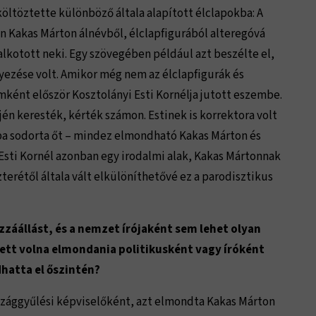
öltöztette különböző általa alapított élclapokba: A
n Kakas Márton álnévből, élclapfigurából alteregóvá
 alkotott neki. Egy szövegében például azt beszélte el,
ezése volt. Amikor még nem az élclapfigurák és
mként először Kosztolányi Esti Kornélja jutott eszembe.
őjén keresték, kérték számon. Estinek is korrektora volt
jba sodorta őt – mindez elmondható Kakas Márton és
 Esti Kornél azonban egy irodalmi alak, Kakas Mártonnak
szterétől általa vált elkülöníthetővé ez a parodisztikus
zzáállást, és a nemzet írójaként sem lehet olyan
lett volna elmondania politikusként vagy íróként
hatta el őszintén?
rszággyűlési képviselőként, azt elmondta Kakas Márton