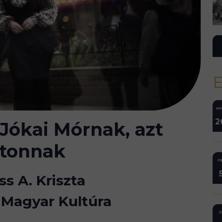
AU
2
Jókai Mórnak, azt
rtonnak
FE
ss A. Kriszta
 Magyar Kultúra
J