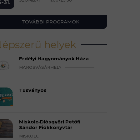
SZOMBAT
11:00-23:30
4-31.
TOVÁBBI PROGRAMOK
épszerű helyek
Erdélyi Hagyományok Háza
MAROSVÁSÁRHELY
Tusványos
Miskolc-Diósgyőri Petőfi
Sándor Fiókkönyvtár
MISKOLC