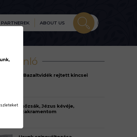
PARTNEREK
ABOUT US
írajánló
lunk,
A Bazaltvidék rejtett kincsei
észleteket
Esőzsák, Jézus kévéje,
szakramentom
Urunk színeváltozása