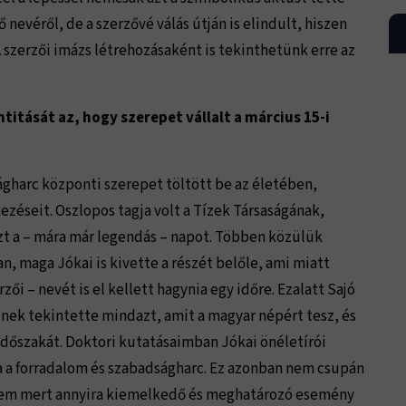
evéről, de a szerzővé válás útján is elindult, hiszen
 A szerzői imázs létrehozásaként is tekinthetünk erre az
titását az, hogy szerepet vállalt a március 15-i
ágharc központi szerepet töltött be az életében,
zéseit. Oszlopos tagja volt a Tízek Társaságának,
t a – mára már legendás – napot. Többen közülük
n, maga Jókai is kivette a részét belőle, ami miatt
ői – nevét is el kellett hagynia egy időre. Ezalatt Sajó
nek tekintette mindazt, amit a magyar népért tesz, és
dőszakát. Doktori kutatásaimban Jókai önéletírói
ma a forradalom és szabadságharc. Ez azonban nem csupán
hanem mert annyira kiemelkedő és meghatározó esemény