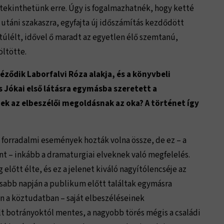
tekinthetünk erre. Úgy is fogalmazhatnék, hogy ketté
s utáni szakaszra, egyfajta új időszámítás kezdődött
túlélt, idővel ő maradt az egyetlen élő szemtanú,
öltötte.
ődik Laborfalvi Róza alakja, és a könyvbeli
s Jókai első látásra egymásba szeretett a
ek az elbeszélői megoldásnak az oka? A történet így
 forradalmi események hozták volna össze, de ez – a
nt – inkább a dramaturgiai elveknek való megfelelés.
előtt élte, és ez a jelenet kiváló nagyítólencséje az
sabb napján a publikum előtt találtak egymásra
nn a köztudatban – saját elbeszéléseinek
botrányoktól mentes, a nagyobb törés mégis a családi