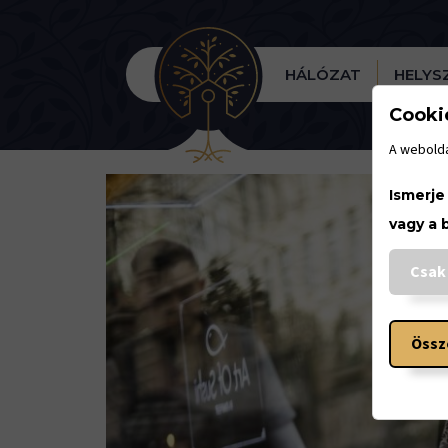
HÁLÓZAT
HELYS
Cooki
A webolda
Ismerje
vagy a 
Csak
Össz