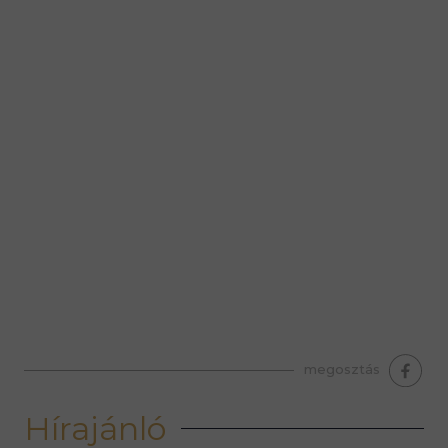
premium bootstrap themes
megosztás
Hírajánló