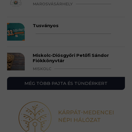
MAROSVÁSÁRHELY
Tusványos
Miskolc-Diósgyőri Petőfi Sándor
Fiókkönyvtár
MISKOLC
MÉG TÖBB PAJTA ÉS TÜNDÉRKERT