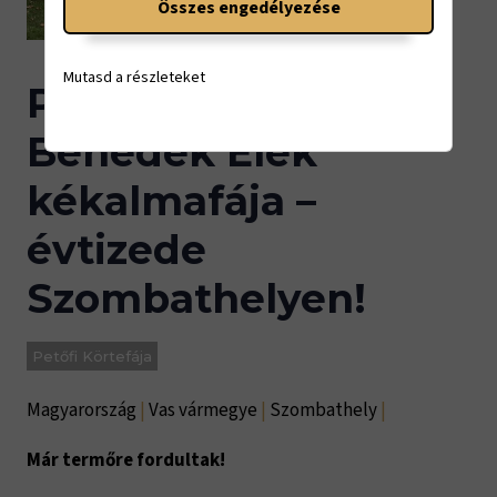
Összes engedélyezése
Mutasd a részleteket
Petőfi körtefája és
Benedek Elek
kékalmafája –
évtizede
Szombathelyen!
Petőfi Körtefája
Magyarország
|
Vas vármegye
|
Szombathely
|
Már termőre fordultak!