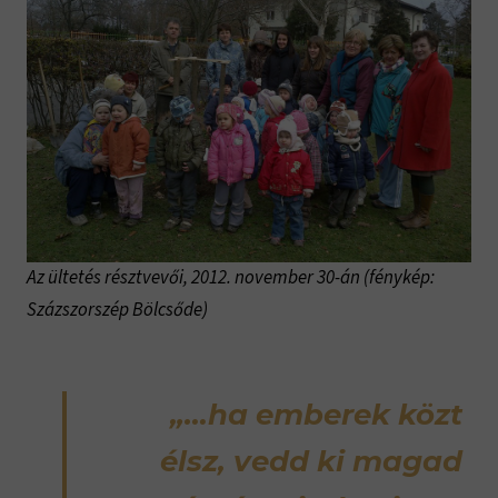
Az ültetés résztvevői, 2012. november 30-án
(fénykép:
Százszorszép Bölcsőde)
„…ha emberek közt
élsz, vedd ki magad