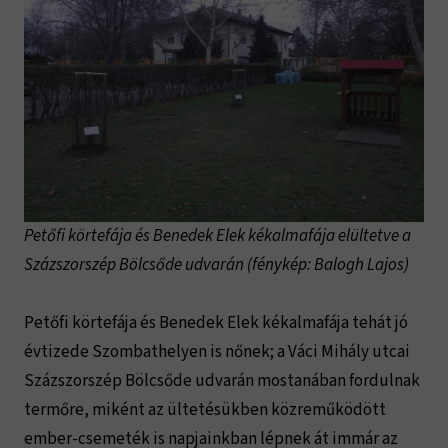
Petőfi körtefája és Benedek Elek kékalmafája elültetve a
Százszorszép Bölcsőde udvarán
(fénykép: Balogh Lajos)
Petőfi körtefája és Benedek Elek kékalmafája tehát jó
évtizede Szombathelyen is nőnek; a Váci Mihály utcai
Százszorszép Bölcsőde udvarán mostanában fordulnak
termőre, miként az ültetésükben közreműködött
ember-csemeték is napjainkban lépnek át immár az