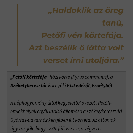
„Haldoklik az öreg
tanú,
Petőfi vén körtefája.
Azt beszélik ő látta volt
verset írni utoljára.”
„
Petőfi körtefája
| házi körte (Pyrus communis), a
Székelykeresztúr
környéki
Kiskedéről
,
Erdélyből
A néphagyomány által kegyelettel övezett Petőfi-
emlékhelyek egyik utolsó állomása a székelykeresztúri
Gyárfás-udvarház kertjében élt körtefa. Az ottaniak
úgy tartják, hogy 1849. július 31-e, a végzetes