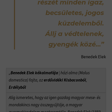
részét minden igaz,
becsületes, jogos
küzdelemből.
Állj a védtelenek,
gyengék közé…”
Benedek Elek
„
Benedek Elek kékalmafája
| házi alma (Malus
domestica) fajta, az
erdővidéki
Kisbaconból
,
Erdélyből
Alig ismeretes, hogy az igen gazdag magyar mese- és
mondakincs nagy összegyűjtője, a magyar