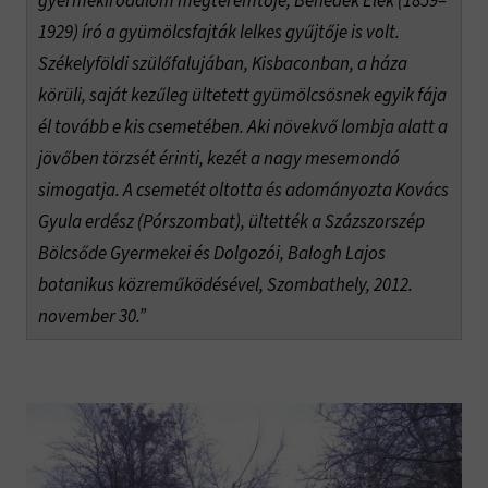
gyermekirodalom megteremtője, Benedek Elek (1859–
1929) író a gyümölcsfajták lelkes gyűjtője is volt.
Székelyföldi szülőfalujában, Kisbaconban, a háza
körüli, saját kezűleg ültetett gyümölcsösnek egyik fája
él tovább e kis csemetében. Aki növekvő lombja alatt a
jövőben törzsét érinti, kezét a nagy mesemondó
simogatja. A csemetét oltotta és adományozta Kovács
Gyula erdész (Pórszombat), ültették a Százszorszép
Bölcsőde Gyermekei és Dolgozói, Balogh Lajos
botanikus közreműködésével, Szombathely, 2012.
november 30.”