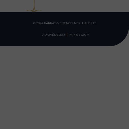
© 2024 KÁRPÁT-MEDENCEI NÉPI HÁLÓZAT
ADATVÉDELEM
IMPRESSZUM