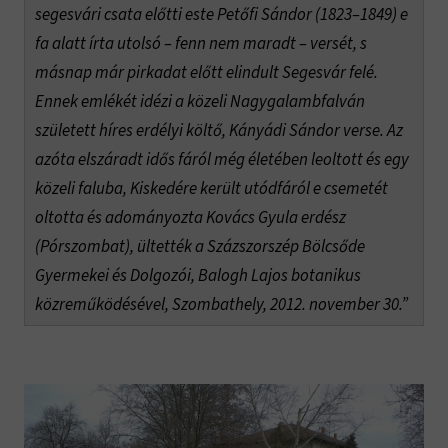
segesvári csata előtti este Petőfi Sándor (1823–1849) e
fa alatt írta utolsó – fenn nem maradt – versét, s
másnap már pirkadat előtt elindult Segesvár felé.
Ennek emlékét idézi a közeli Nagygalambfalván
született híres erdélyi költő, Kányádi Sándor verse. Az
azóta elszáradt idős fáról még életében leoltott és egy
közeli faluba, Kiskedére került utódfáról e csemetét
oltotta és adományozta Kovács Gyula erdész
(Pórszombat), ültették a Százszorszép Bölcsőde
Gyermekei és Dolgozói, Balogh Lajos botanikus
közreműködésével, Szombathely, 2012. november 30.”