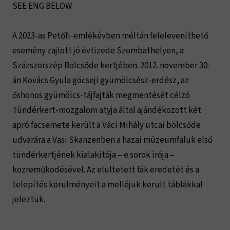
SEE ENG BELOW
A 2023-as Petőfi-emlékévben méltán feleleveníthető
esemény zajlott jó évtizede Szombathelyen, a
Százszorszép Bölcsőde kertjében. 2012. november 30-
án Kovács Gyula göcseji gyümölcsész-erdész, az
őshonos gyümölcs-tájfajták megmentését célzó
Tündérkert-mozgalom atyja által ajándékozott két
apró facsemete került a Váci Mihály utcai bölcsőde
udvarára a Vasi Skanzenben a hazai múzeumfaluk első
tündérkertjének kialakítója – e sorok írója –
közreműködésével. Az elültetett fák eredetét és a
telepítés körülményeit a melléjük került táblákkal
jeleztük.