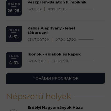
Veszprém-Balaton Filmpiknik
AUGUSZTUS
SZERDA
10:00-22:00
26-29.
Kallós Alapítvány - lehet
FEBR.-AUG.
táborozni!
5-31.
CSÜTÖRTÖK
07:00-23:00
Ikonok - ablakok és kapuk
JÚL.-DEC.
SZOMBAT
11:00-23:30
4-31.
TOVÁBBI PROGRAMOK
Népszerű helyek
Erdélyi Hagyományok Háza