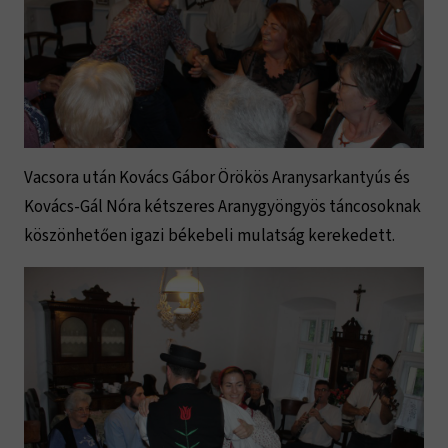
Vacsora után Kovács Gábor Örökös Aranysarkantyús és
Kovács-Gál Nóra kétszeres Aranygyöngyös táncosoknak
köszönhetően igazi békebeli mulatság kerekedett.