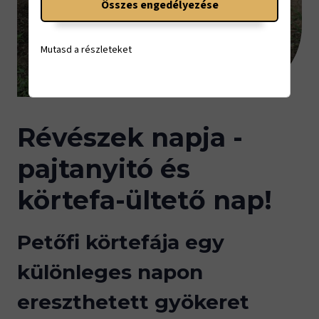
Összes engedélyezése
Mutasd a részleteket
Révészek napja -
pajtanyitó és
körtefa-ültető nap!
Petőfi körtefája egy
különleges napon
ereszthetett gyökeret