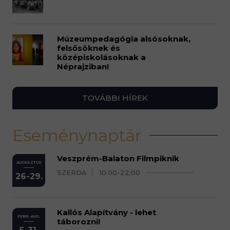
Múzeumpedagógia alsósoknak,
felsősöknek és
középiskolásoknak a
Néprajziban!
TOVÁBBI HÍREK
Eseménynaptár
Veszprém-Balaton Filmpiknik
AUGUSZTUS
SZERDA
10:00-22:00
26-29.
Kallós Alapítvány - lehet
FEBR.-AUG.
táborozni!