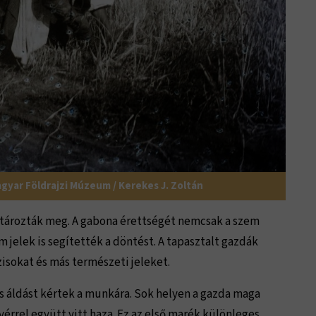
agyar Földrajzi Múzeum / Kerekes J. Zoltán
határozták meg. A gabona érettségét nemcsak a szem
 jelek is segítették a döntést. A tapasztalt gazdák
isokat és más természeti jeleket.
s áldást kértek a munkára. Sok helyen a gazda maga
yérrel együtt vitt haza. Ez az első marék különleges