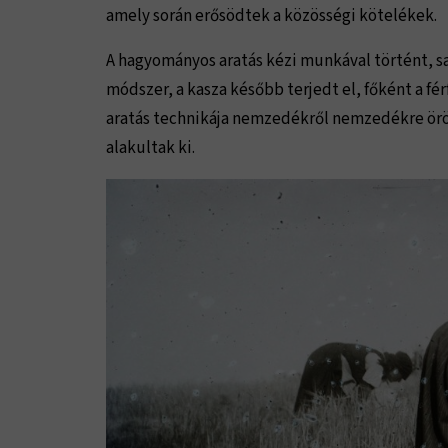
amely során erősödtek a közösségi kötelékek.
A hagyományos aratás kézi munkával történt, sar
módszer, a kasza később terjedt el, főként a fér
aratás technikája nemzedékről nemzedékre örö
alakultak ki.