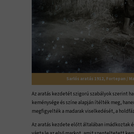
Sarlós aratás 1912, Fortepan / M
Az aratás kezdetét szigorú szabályok szerint 
keménysége és színe alapján ítélték meg, hanem
megfigyelték a madarak viselkedését, a holdfáz
Az aratás kezdete előtt általában imádkoztak é
vágta le az első markot, amit szenteltetett ken