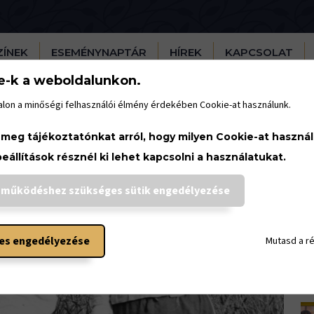
ZÍNEK
ESEMÉNYNAPTÁR
HÍREK
KAPCSOLAT
e-k a weboldalunkon.
lon a minőségi felhasználói élmény érdekében Cookie-at használunk.
H
 meg tájékoztatónkat arról, hogy milyen Cookie-at haszná
beállítások résznél ki lehet kapcsolni a használatukat.
 működéshez szükséges sütik engedélyezése
es engedélyezése
Mutasd a r