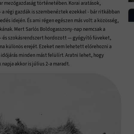
r mezőgazdaság történetében. Korai aratások,
— a régi gazdák is szembenéztek ezekkel - bár ritkábban
edés idején. És ami régen egészen más volt: a közösség,
unkának. Mert Sarlós Boldogasszony-nap nemcsak a
l- és szokásrendszert hordozott — gyógyító füveket,
a különös erejét. Ezeket nem lehetett előrehozni a
dőjárás minden mást felülírt. Aratni lehet, hogy
napja akkor is július 2-a maradt.