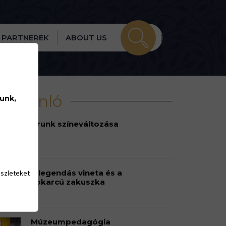
PARTNEREK
ABOUT US
írajánló
lunk,
Urunk színeváltozása
A legendás vineta és a
észleteket
sokarcú zakuszka
Múzeumpedagógia