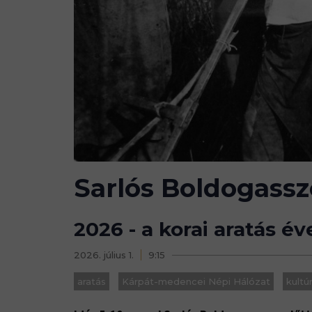
Sarlós Boldogassz
2026 - a korai aratás év
2026. július 1.
9:15
aratás
Kárpát-medencei Népi Hálózat
kultú