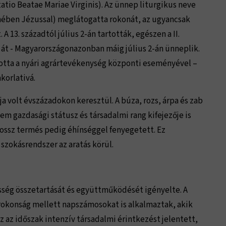
atio Beatae Mariae Virginis). Az ünnep liturgikus neve
hében Jézussal) meglátogatta rokonát, az ugyancsak
 13. századtól július 2-án tartották, egészen a II.
k át - Magyarországonazonban máig július 2-án ünneplik.
totta a nyári agrártevékenység központi eseményével –
akorlativá.
 volt évszázadokon keresztül. A búza, rozs, árpa és zab
em gazdasági státusz és társadalmi rang kifejezője is
a rossz termés pedig éhínséggel fenyegetett. Ez
 szokásrendszer az aratás körül.
sség összetartását és együttműködését igényelte. A
 rokonság mellett napszámosokat is alkalmaztak, akik
 az időszak intenzív társadalmi érintkezést jelentett,