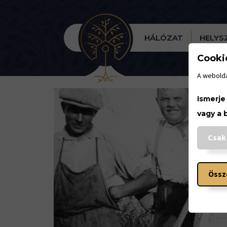
HÁLÓZAT
HELYS
Cooki
A webolda
Ismerje
vagy a 
Csak
Össz