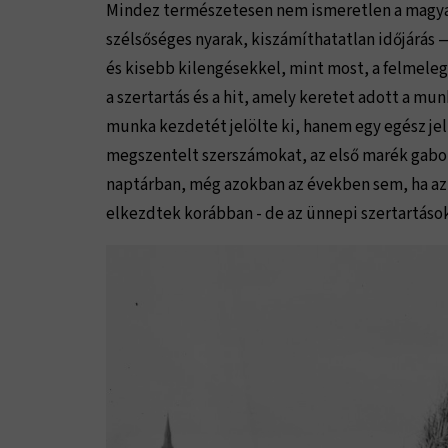
Mindez természetesen nem ismeretlen a magya
szélsőséges nyarak, kiszámíthatatlan időjárás 
és kisebb kilengésekkel, mint most, a felmeleg
a szertartás és a hit, amely keretet adott a m
munka kezdetét jelölte ki, hanem egy egész je
megszentelt szerszámokat, az első marék gabon
naptárban, még azokban az években sem, ha az i
elkezdtek korábban - de az ünnepi szertartások 