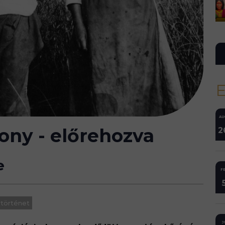
AU
ony - előrehozva
2
e
FE
rtörténet
J