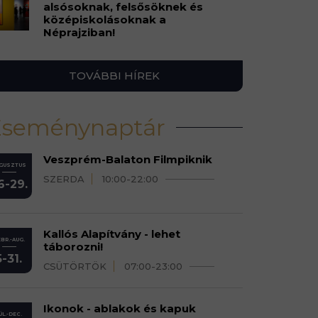
alsósoknak, felsősöknek és
középiskolásoknak a
Néprajziban!
TOVÁBBI HÍREK
Eseménynaptár
Veszprém-Balaton Filmpiknik
GUSZTUS
SZERDA
10:00-22:00
6-29.
Kallós Alapítvány - lehet
BR.-AUG.
táborozni!
5-31.
CSÜTÖRTÖK
07:00-23:00
Ikonok - ablakok és kapuk
ÚL.-DEC.