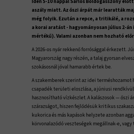
Idén 5-10 nappal Sarlós Boldogasszony előt
aszály miatt. Az őszi árpát már learatták m
még folyik. Ezután a repce, a tritikálé, a r
a korai aratást - hagyományosan július 2-án 
mértékű). Valami azonban nem hozható előre
A 2026-os nyár rekkenő forrósággal érkezett. 
Magyarország nagy részén, a talaj gyorsan elve
szokásosnál jóval hamarabb értek be.
A szakemberek szerint az idei terméshozamot 
csapadék területi eloszlása, a júniusi rendkív
hasznosítható vízkészlet. A kalászosok — őszi 
szárazságot, hiszen fejlődésük kritikus szakasz
kukorica és más kapások helyzete azonban aggas
körvonalazódó veszteségek megállnak-e, vagy 