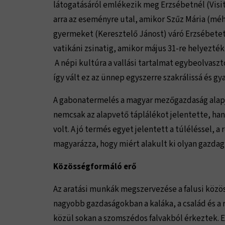
látogatásáról emlékezik meg Erzsébetnél (Visit
arra az eseményre utal, amikor Szűz Mária (mé
gyermeket (Keresztelő Jánost) váró Erzsébetet. A
vatikáni zsinatig, amikor május 31-re helyezté
A népi kultúra a vallási tartalmat egybeolvasz
így vált ez az ünnep egyszerre szakrálissá és gy
A gabonatermelés a magyar mezőgazdaság alapja
nemcsak az alapvető táplálékot jelentette, han
volt. A jó termés egyet jelentett a túléléssel, 
magyarázza, hogy miért alakult ki olyan gazdag
Közösségformáló erő
Az aratási munkák megszervezése a falusi közö
nagyobb gazdaságokban a kaláka, a család és a
közül sokan a szomszédos falvakból érkeztek. Ez