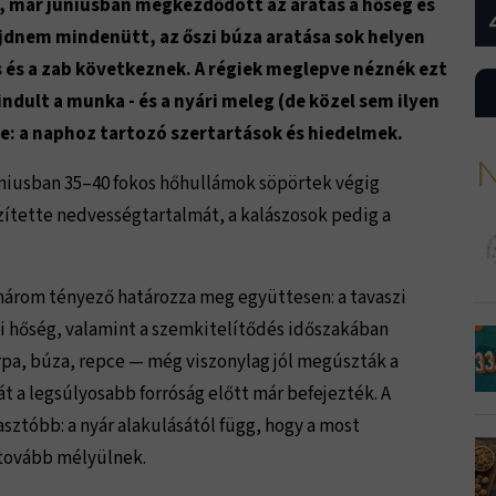
t, már júniusban megkezdődött az aratás a hőség és
ajdnem mindenütt, az őszi búza aratása sok helyen
ozs és a zab következnek. A régiek meglepve néznék ezt
indult a munka - és a nyári meleg (de közel sem ilyen
: a naphoz tartozó szertartások és hiedelmek.
N
Júniusban 35–40 fokos hőhullámok söpörtek végig
szítette nedvességtartalmát, a kalászosok pedig a
három tényező határozza meg együttesen: a tavaszi
üli hőség, valamint a szemkitelítődés időszakában
árpa, búza, repce — még viszonylag jól megúszták a
át a legsúlyosabb forróság előtt már befejezték. A
ztóbb: a nyár alakulásától függ, hogy a most
tovább mélyülnek.