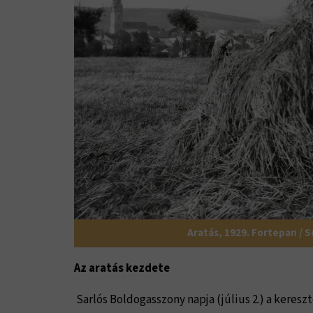
Aratás, 1929. Fortepan / 
Az aratás kezdete
Sarlós Boldogasszony napja (július 2.) a keres