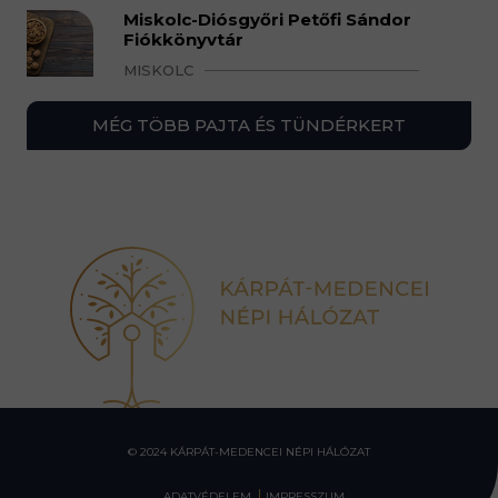
Miskolc-Diósgyőri Petőfi Sándor
Fiókkönyvtár
MISKOLC
MÉG TÖBB PAJTA ÉS TÜNDÉRKERT
© 2024 KÁRPÁT-MEDENCEI NÉPI HÁLÓZAT
ADATVÉDELEM
IMPRESSZUM