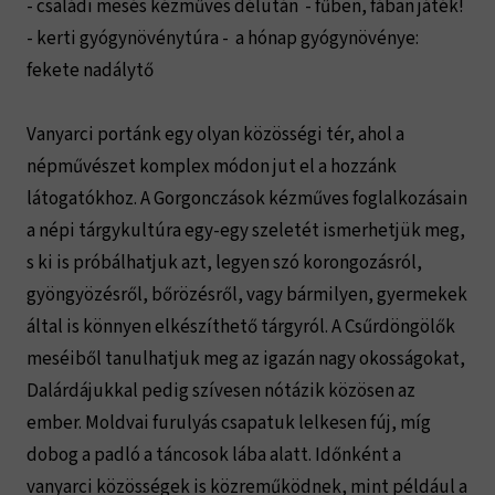
- családi mesés kézműves délután - fűben, fában játék!
- kerti gyógynövénytúra - a hónap gyógynövénye:
fekete nadálytő
Vanyarci portánk egy olyan közösségi tér, ahol a
népművészet komplex módon jut el a hozzánk
látogatókhoz. A Gorgonczások kézműves foglalkozásain
a népi tárgykultúra egy-egy szeletét ismerhetjük meg,
s ki is próbálhatjuk azt, legyen szó korongozásról,
gyöngyözésről, bőrözésről, vagy bármilyen, gyermekek
által is könnyen elkészíthető tárgyról. A Csűrdöngölők
meséiből tanulhatjuk meg az igazán nagy okosságokat,
Dalárdájukkal pedig szívesen nótázik közösen az
ember. Moldvai furulyás csapatuk lelkesen fúj, míg
dobog a padló a táncosok lába alatt. Időnként a
vanyarci közösségek is közreműködnek, mint például a