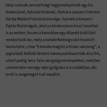
helyi szlovák nemzetiségi hagyományőrzők egy kis
énekszóval, haluska főzéssel, illetve a vanyarci Hermin
Kertje Waldorf Iskola közössége. Ilyenek a Vanyarci
Pajtás Mulatságok, ahol a szórakozáson kívül tanulhat
is az ember, hiszen a kamrában egy állandó kiállítást
rendeztünk be, mely a kenderfeldolgozást hivatott
bemutatni, címe “A kendermagtól a hímes vászonig”, a
pajta falát felföldi festett mennyezetkazetták díszítik,
a kert pedig telis-tele van gyógynövényekkel, melyhez
szerencsére van egy népi gyógyász is a családban, aki
erről is rengeteget tud mesélni.