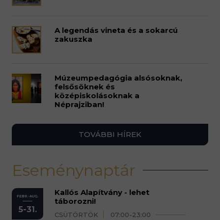
A legendás vineta és a sokarcú
zakuszka
Múzeumpedagógia alsósoknak,
felsősöknek és
középiskolásoknak a
Néprajziban!
TOVÁBBI HÍREK
Eseménynaptár
Kallós Alapítvány - lehet
FEBR.-AUG.
táborozni!
5-31.
CSÜTÖRTÖK
07:00-23:00