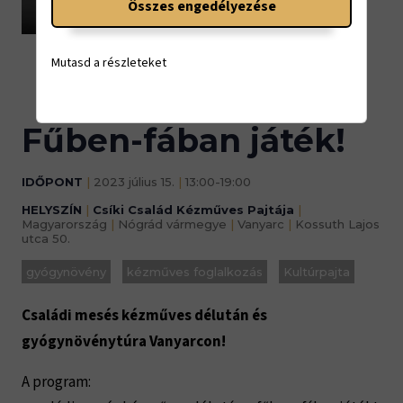
Összes engedélyezése
13:00-19:00
Mutasd a részleteket
Fűben-fában játék!
IDŐPONT
|
2023 július 15.
|
13:00-19:00
HELYSZÍN
|
Csíki Család Kézműves Pajtája
|
Magyarország
|
Nógrád vármegye
|
Vanyarc
|
Kossuth Lajos
utca 50.
gyógynövény
kézműves foglalkozás
Kultúrpajta
Családi mesés kézműves délután és
gyógynövénytúra Vanyarcon!
A program: