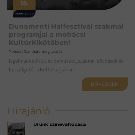
15.
14:00-20:00
Dunamenti Halfesztivál szakmai
programjai a mohácsi
KultúrKikötőben!
Mohács
|
Szentháromság utca 13.
Izgalmas kiállítás és bemutató, szakmai eőadások és
beszélgetés a Kultúrpajtában!
BŐVEBBEN
Hírajánló
Urunk színeváltozása