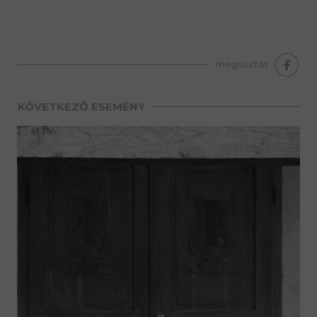
premium bootstrap themes
megosztás
KÖVETKEZŐ ESEMÉNY