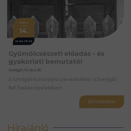
ÁPRILIS
14.
14:00-19:00
Gyümölcsészeti előadás - és
gyakorlati bemutató!
Szentgál
|
Fő utca 89.
A Szentgáli Kultúrpajta szervezésében -a Szentgáli
Ref. Énekkar épületében!
BŐVEBBEN
Hírajánló