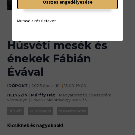
Összes engedélyezése
15:00-19:00
Mutasd a részleteket
Húsvéti mesék és
énekek Fábián
Évával
IDŐPONT
|
2023 április 10.
|
15:00-19:00
HELYSZÍN
|
Márffy Ház
|
Magyarország
|
Veszprém
vármegye
|
Lovas
|
Malomvölgy utca 35.
húsvét
Kultúrpajta
mesemondás
Kicsiknek és nagyoknak!