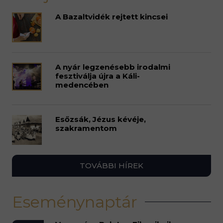
A Bazaltvidék rejtett kincsei
A nyár legzenésebb irodalmi
fesztiválja újra a Káli-
medencében
Esőzsák, Jézus kévéje,
szakramentom
TOVÁBBI HÍREK
Eseménynaptár