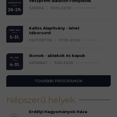
Veszprém-Balaton Filmpiknik
AUGUSZTUS
SZERDA
10:00-22:00
26-29.
Kallós Alapítvány - lehet
FEBR.-AUG.
táborozni!
5-31.
CSÜTÖRTÖK
07:00-23:00
Ikonok - ablakok és kapuk
JÚL.-DEC.
SZOMBAT
11:00-23:30
4-31.
TOVÁBBI PROGRAMOK
Népszerű helyek
Erdélyi Hagyományok Háza