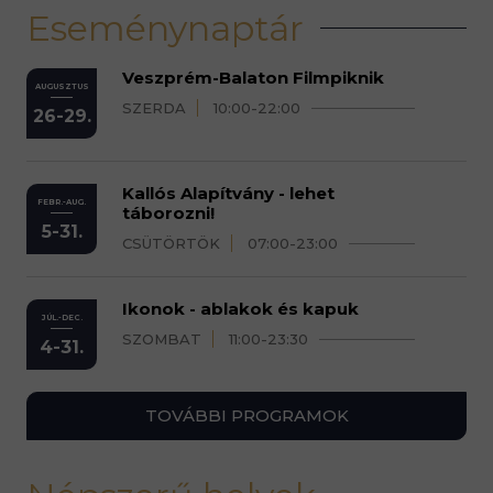
Eseménynaptár
Veszprém-Balaton Filmpiknik
AUGUSZTUS
SZERDA
10:00-22:00
26-29.
Kallós Alapítvány - lehet
FEBR.-AUG.
táborozni!
5-31.
CSÜTÖRTÖK
07:00-23:00
Ikonok - ablakok és kapuk
JÚL.-DEC.
SZOMBAT
11:00-23:30
4-31.
TOVÁBBI PROGRAMOK