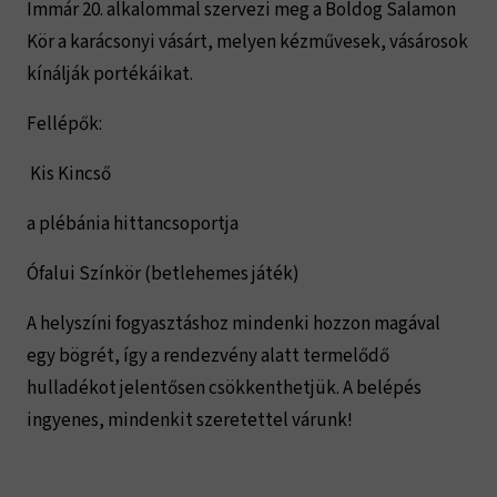
Immár 20. alkalommal szervezi meg a Boldog Salamon
Kör a karácsonyi vásárt, melyen kézművesek, vásárosok
kínálják portékáikat.
Fellépők:
Kis Kincső
a plébánia hittancsoportja
Ófalui Színkör (betlehemes játék)
A helyszíni fogyasztáshoz mindenki hozzon magával
egy bögrét, így a rendezvény alatt termelődő
hulladékot jelentősen csökkenthetjük. A belépés
ingyenes, mindenkit szeretettel várunk!