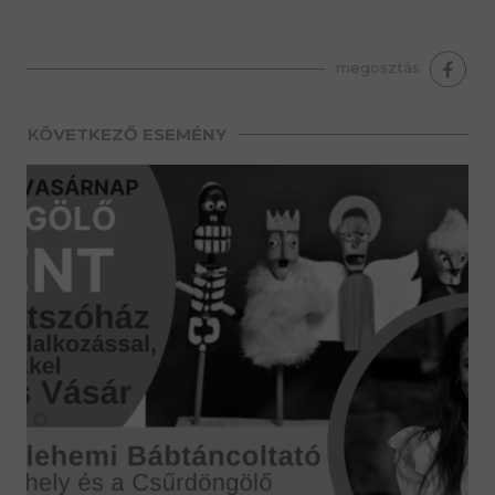
premium bootstrap themes
megosztás
KÖVETKEZŐ ESEMÉNY