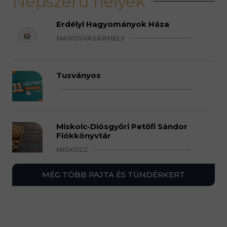
Népszerű helyek
Erdélyi Hagyományok Háza
MAROSVÁSÁRHELY
Tusványos
Miskolc-Diósgyőri Petőfi Sándor
Fiókkönyvtár
MISKOLC
MÉG TÖBB PAJTA ÉS TÜNDÉRKERT