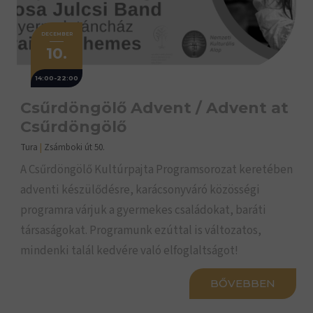
DECEMBER
10.
14:00-22:00
Csűrdöngölő Advent / Advent at
Csűrdöngölő
Tura
|
Zsámboki út 50.
A Csűrdöngölő Kultúrpajta Programsorozat keretében
adventi készülődésre, karácsonyváró közösségi
programra várjuk a gyermekes családokat, baráti
társaságokat. Programunk ezúttal is változatos,
mindenki talál kedvére való elfoglaltságot!
BŐVEBBEN