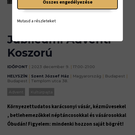
Összes engedélyezése
17:00-21:00
Mutasd a részleteket
Jubileumi Adventi
Koszorú
IDŐPONT
|
2023 december 9.
|
17:00-21:00
HELYSZÍN
|
Szent József Ház
|
Magyarország
|
Budapest
|
Budapest
|
Templom utca 38.
Advent
Kultúrpajta
Környezettudatos karácsonyi vásár, kézművesekel
, betlehemezőkkel néptáncosokkal és vásárosokkal
Óbudán! Figyelem: mindenki hozzon saját bögrét!