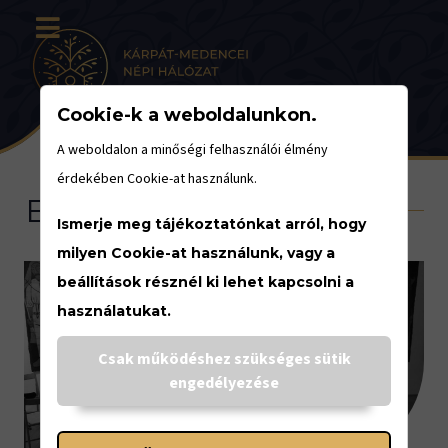
Cookie-k a weboldalunkon.
A weboldalon a minőségi felhasználói élmény
érdekében Cookie-at használunk.
Eseménynaptár
Ismerje meg tájékoztatónkat arról, hogy
milyen Cookie-at használunk, vagy a
beállítások résznél ki lehet kapcsolni a
használatukat.
<
Csak működéshez szükséges sütik
DECEMBER
engedélyezése
9.