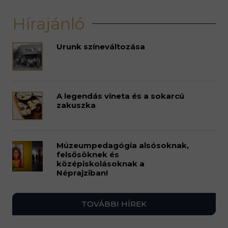
Hírajánló
Urunk színeváltozása
A legendás vineta és a sokarcú
zakuszka
Múzeumpedagógia alsósoknak,
felsősöknek és
középiskolásoknak a
Néprajziban!
TOVÁBBI HÍREK