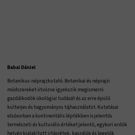
Babai Dániel
Botanikus-néprajzkutató. Botanikai és néprajzi 
módszereket ötvözve igyekszik megismerni 
gazdálkodók ökológiai tudását és az erre épülő 
külterjes és hagyományos tájhasználatot. Kutatásai 
elsősorban a kontinentális léptékben is jelentős 
természeti és kulturális értéket jelentő, egykori erdők 
helyén kialakított irtásrétek, kaszálók és legelők 