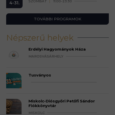
SZOMBAT
11:00-23:30
4-31.
TOVÁBBI PROGRAMOK
Népszerű helyek
Erdélyi Hagyományok Háza
MAROSVÁSÁRHELY
Tusványos
Miskolc-Diósgyőri Petőfi Sándor
Fiókkönyvtár
MISKOLC