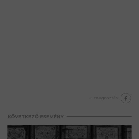
premium bootstrap themes
megosztás
KÖVETKEZŐ ESEMÉNY