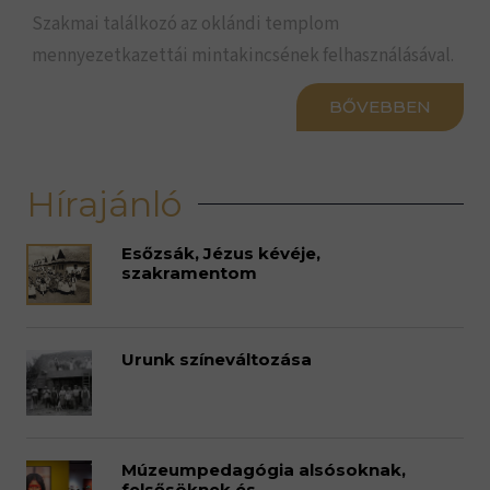
Szakmai találkozó az oklándi templom
mennyezetkazettái mintakincsének felhasználásával.
BŐVEBBEN
Hírajánló
Esőzsák, Jézus kévéje,
szakramentom
Urunk színeváltozása
Múzeumpedagógia alsósoknak,
felsősöknek és