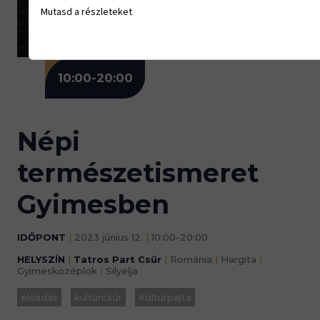
12.
Mutasd a részleteket
10:00-20:00
Népi
természetismeret
Gyimesben
IDŐPONT
|
2023 június 12.
|
10:00-20:00
HELYSZÍN
|
Tatros Part Csűr
|
Románia
|
Hargita
|
Gyimesközéplok
|
Silyelja
előadás
kultúrcsűr
Kultúrpajta