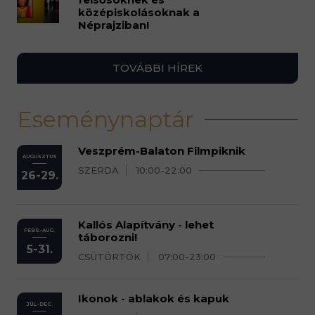
középiskolásoknak a
Néprajziban!
TOVÁBBI HÍREK
Eseménynaptár
Veszprém-Balaton Filmpiknik
AUGUSZTUS
SZERDA
10:00-22:00
26-29.
Kallós Alapítvány - lehet
FEBR.-AUG.
táborozni!
5-31.
CSÜTÖRTÖK
07:00-23:00
Ikonok - ablakok és kapuk
JÚL.-DEC.