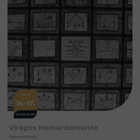
JÚNIUS
14-17.
09:00-19:00
Virágos Homoródmente
Homoródalmás
|