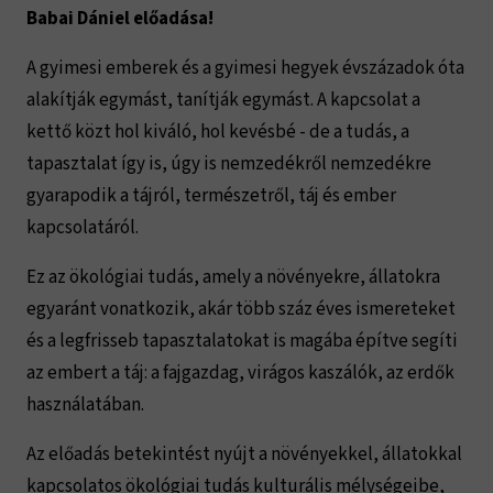
Babai Dániel előadása!
A gyimesi emberek és a gyimesi hegyek évszázadok óta
alakítják egymást, tanítják egymást. A kapcsolat a
kettő közt hol kiváló, hol kevésbé - de a tudás, a
tapasztalat így is, úgy is nemzedékről nemzedékre
gyarapodik a tájról, természetről, táj és ember
kapcsolatáról.
Ez az ökológiai tudás, amely a növényekre, állatokra
egyaránt vonatkozik, akár több száz éves ismereteket
és a legfrisseb tapasztalatokat is magába építve segíti
az embert a táj: a fajgazdag, virágos kaszálók, az erdők
használatában.
Az előadás betekintést nyújt a növényekkel, állatokkal
kapcsolatos ökológiai tudás kulturális mélységeibe,