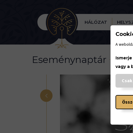
HÁLÓZAT
HELYS
Cooki
A webolda
Eseménynaptár
Ismerje
vagy a 
Csak
<
Össz