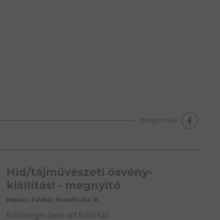
s
megosztás
Híd/tájművészeti ösvény-
kiállítás! - megnyitó
Kapolcs
|
Faluház, Kossuth utca 35
Különleges land-art kiállítás!