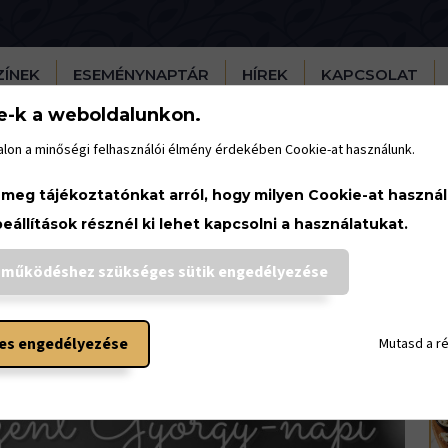
ZÍNEK
ESEMÉNYNAPTÁR
HÍREK
KAPCSOLAT
e-k a weboldalunkon.
lon a minőségi felhasználói élmény érdekében Cookie-at használunk.
 meg tájékoztatónkat arról, hogy milyen Cookie-at haszná
beállítások résznél ki lehet kapcsolni a használatukat.
H
 működéshez szükséges sütik engedélyezése
es engedélyezése
Mutasd a r