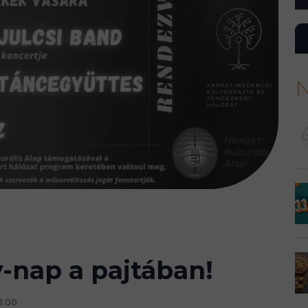
N
-nap a pajtában!
3:00