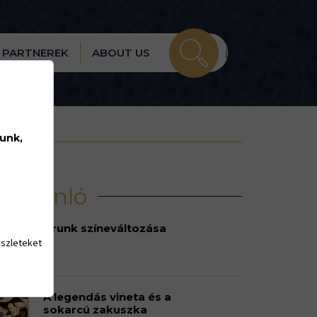
PARTNEREK
ABOUT US
lunk,
írajánló
Urunk színeváltozása
észleteket
A legendás vineta és a
sokarcú zakuszka