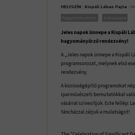
HELYSZÍN
|
Kispáli Lábas Pajta
|
Ma
hagyományőrzés
Kultúrpajta
Jeles napok ünnepe a Kispáli L
hagyományőrző rendezvény!
A „Jeles napok ünnepe a Kispáli 
programsorozat, melynek első es
rendezvény.
A közösségépítő programokat nép
iparművészeti bemutatókkal való
vásárral színesítjük. Este fellép:
táncházzal zárjuk a mulatságot!
The "Celebration of Significant Day