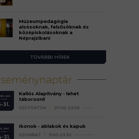
Múzeumpedagógia
alsósoknak, felsősöknek és
középiskolásoknak a
Néprajziban!
TOVÁBBI HÍREK
Eseménynaptár
Kallós Alapítvány - lehet
BR.-AUG.
táborozni!
5-31.
CSÜTÖRTÖK
07:00-23:00
Ikonok - ablakok és kapuk
ÚL.-DEC.
SZOMBAT
11:00-23:30
4-31.