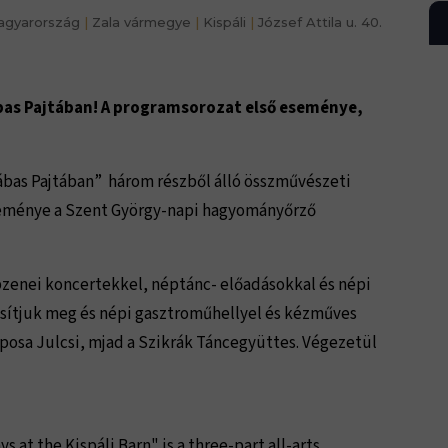
gyarország
|
Zala vármegye
|
Kispáli
|
József Attila u. 40.
ábas Pajtában! A programsorozat első eseménye,
Lábas Pajtában” három részből álló összművészeti
eménye a Szent György-napi hagyományőrző
zenei koncertekkel, néptánc- előadásokkal és népi
sítjuk meg és népi gasztroműhellyel és kézműves
 Laposa Julcsi, mjad a Szikrák Táncegyüttes. Végezetül
s at the Kispáli Barn" is a three-part all-arts