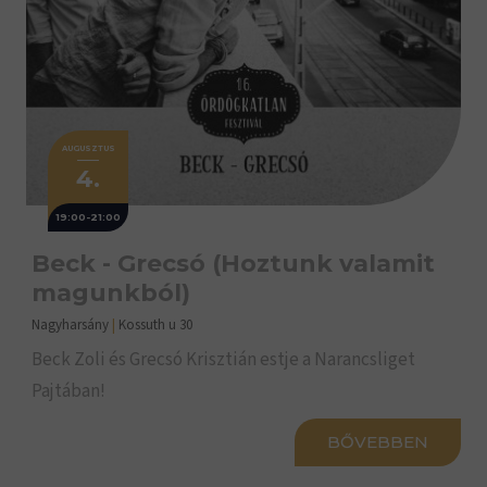
AUGUSZTUS
4.
19:00-21:00
Beck - Grecsó (Hoztunk valamit
magunkból)
Nagyharsány
|
Kossuth u 30
Beck Zoli és Grecsó Krisztián estje a Narancsliget
Pajtában!
BŐVEBBEN