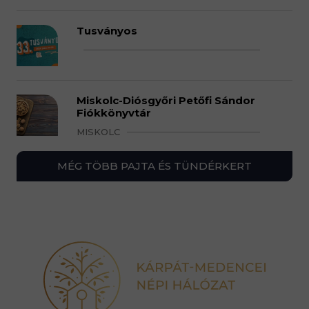
Tusványos
Miskolc-Diósgyőri Petőfi Sándor
Fiókkönyvtár
MISKOLC
MÉG TÖBB PAJTA ÉS TÜNDÉRKERT