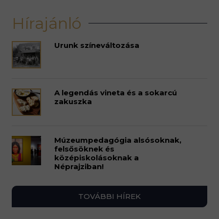
Hírajánló
Urunk színeváltozása
A legendás vineta és a sokarcú
zakuszka
Múzeumpedagógia alsósoknak,
felsősöknek és
középiskolásoknak a
Néprajziban!
TOVÁBBI HÍREK