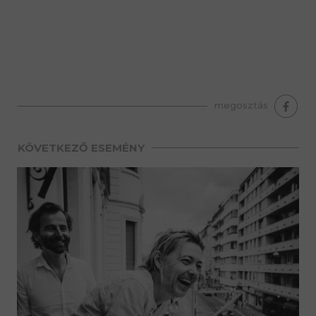
premium bootstrap themes
megosztás
KÖVETKEZŐ ESEMÉNY