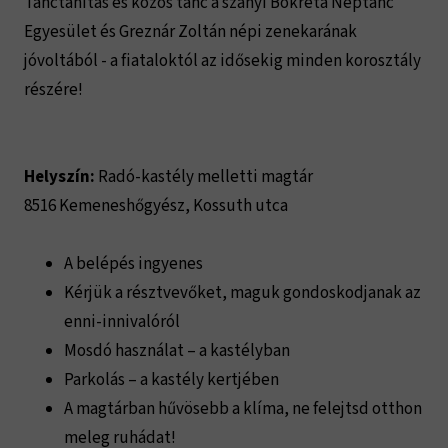
Tánctanítás és közös tánc a szanyi Bokréta Néptánc
Egyesület és Greznár Zoltán népi zenekarának
jóvoltából - a fiataloktól az idősekig minden korosztály
részére!
Helyszín:
Radó-kastély melletti magtár
8516 Kemeneshőgyész, Kossuth utca
A belépés ingyenes
Kérjük a résztvevőket, maguk gondoskodjanak az
enni-innivalóról
Mosdó használat – a kastélyban
Parkolás – a kastély kertjében
A magtárban hűvösebb a klíma, ne felejtsd otthon
meleg ruhádat!