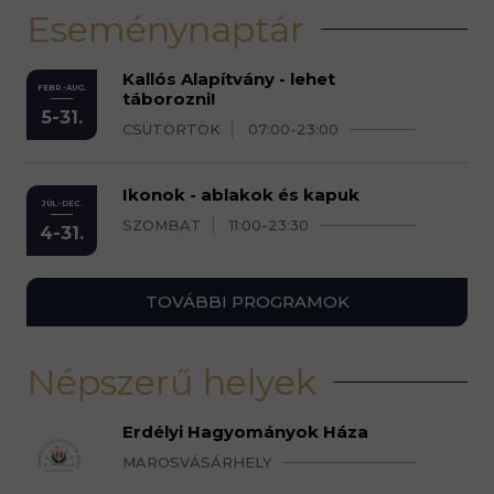
Eseménynaptár
Kallós Alapítvány - lehet
FEBR.-AUG.
táborozni!
5-31.
CSÜTÖRTÖK
07:00-23:00
Ikonok - ablakok és kapuk
JÚL.-DEC.
SZOMBAT
11:00-23:30
4-31.
TOVÁBBI PROGRAMOK
Népszerű helyek
Erdélyi Hagyományok Háza
MAROSVÁSÁRHELY