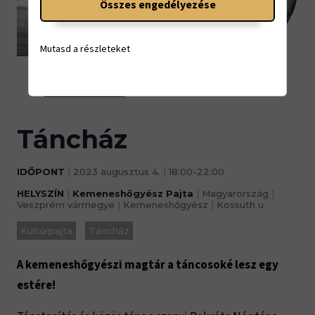
Összes engedélyezése
4.
Mutasd a részleteket
18:00-22:00
Táncház
IDŐPONT
|
2023 augusztus 4.
|
18:00-22:00
HELYSZÍN
|
Kemeneshőgyész Pajta
|
Magyarország
|
Veszprém vármegye
|
Kemeneshőgyész
|
Kossuth u
Kultúrpajta
Táncház
A kemeneshőgyészi magtár a táncosoké lesz egy
estére!