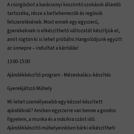
A csörgősbot a karácsonyi köszöntő szokások állandó
tartozéka, része a betlehemezők és regősök
felszerelésének. Most ennek egy egyszerű,
gyerekeknek is elkészíthető változatát készítjük el,
amit rögtön ki is lehet próbálni.Hangolódjunk együtt
az ünnepre – indulhat a kántálás!
13:00-15:00
Ajándékkészítő program - Mézeskalács-készítés
Gyerekjátszó Műhely
Mi lehet személyesebb egy kézzel készített
ajándéknál? Amiben egyszerre van benne a gondos
figyelem, a munka és a másikra szánt idő.
Ajándékkészítő műhelyeinkben bárki elkészítheti