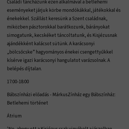
Családi táncházunk ezen alkalmával a betlehemi
eseményeket járjuk körbe mondókákkal, játékokkal és
énekekkel. Szállást keresünk a Szent családnak,
miközben pásztorokkal barátkozunk, bárányokat
simogatunk, kecskéket táncoltatunk, és Kisjézusnak
ajándékként kalácsot sütünk. A karácsonyi
„bölcsőcske” hagyományos énekei csengettyűkkel
kísérve igazi karácsonyi hangulatot varázsolnak. A
belépés díjtalan.
17:00-18:00
Bábszínházi előadás - MárkusZínház egy Bábszínház:
Betlehemi történet
Átrium