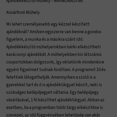
Ajándékkészítő műhely - Nemezkészítés
Kosárfonó Műhely
Mi lehet személyesebb egy kézzel készített
ajándéknál? Amiben egyszerre van benne a gondos
figyelem, a munka és a másikra szánt idő.
Ajándékkészítő műhelyeinkben bárki elkészítheti
karácsonyi ajándékát. A műhelyekben kis létszámú
csoportokban dolgozunk, így oktatóink mindenkire
egyéni figyelmet tudnak fordítani. A programot 10 év
felettiek látogathatják. Amennyiben a szülő is a
gyerekkel tart és ő is ajándéktárgyat készít, neki is
szükséges belépőjegyet váltania. Egy belépőjegy
vásárlásával, 1 fő készíthet ajándéktárgyat. Abban az
esetben, ha a programban több tárgy elkészítése is
szerepel, az idő függvényében lehetőség van akár