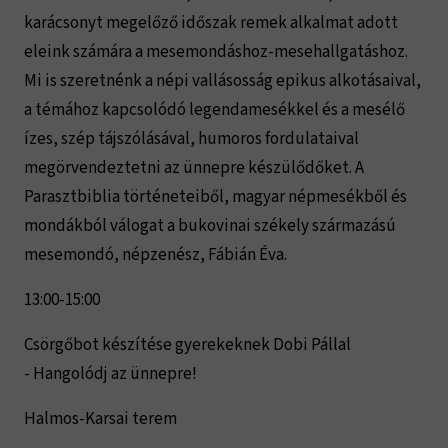
karácsonyt megelőző időszak remek alkalmat adott
eleink számára a mesemondáshoz-mesehallgatáshoz.
Mi is szeretnénk a népi vallásosság epikus alkotásaival,
a témához kapcsolódó legendamesékkel és a mesélő
ízes, szép tájszólásával, humoros fordulataival
megörvendeztetni az ünnepre készülődőket. A
Parasztbiblia történeteiből, magyar népmesékből és
mondákból válogat a bukovinai székely származású
mesemondó, népzenész, Fábián Éva.
13:00-15:00
Csörgőbot készítése gyerekeknek Dobi Pállal
- Hangolódj az ünnepre!
Halmos-Karsai terem