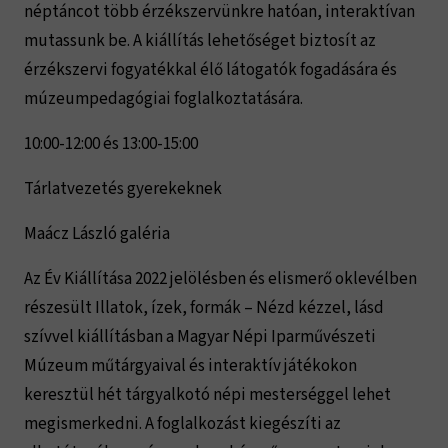
néptáncot több érzékszervünkre hatóan, interaktívan
mutassunk be. A kiállítás lehetőséget biztosít az
érzékszervi fogyatékkal élő látogatók fogadására és
múzeumpedagógiai foglalkoztatására.
10:00-12:00 és 13:00-15:00
Tárlatvezetés gyerekeknek
Maácz László galéria
Az Év Kiállítása 2022 jelölésben és elismerő oklevélben
részesült Illatok, ízek, formák – Nézd kézzel, lásd
szívvel kiállításban a Magyar Népi Iparművészeti
Múzeum műtárgyaival és interaktív játékokon
keresztül hét tárgyalkotó népi mesterséggel lehet
megismerkedni. A foglalkozást kiegészíti az