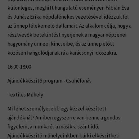
különleges, meghitt hangulatú eseményen Fábián Éva
és Juhász Erika népdalénekes vezetésével idézzük fel
az ünnep lélekemelő dallamait. Az alkalom célja, hogy a
résztvevők betekintést nyerjenek a magyar népzenei
hagyomány ünnepi kincseibe, és az ünnep előtt
közösen hangolódjanak rá a karácsonyi időszakra.
16:00-18:00
Ajándékkészítő program - Csuhéfonás
Textiles Műhely
Mi lehet személyesebb egy kézzel készített
ajándéknál? Amiben egyszerre van benne a gondos
figyelem, a munka és a másikra szánt idő.
Ajándékkészítő műhelyeinkben bárki elkészítheti