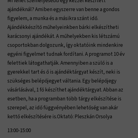
Mi lehet személyesebb egy kézzel készített
ajándéknál? Amiben egyszerre van benne a gondos
figyelem, a munka és a másikra szánt idő.
Ajándékkészítő műhelyeinkben bárki elkészítheti
karácsonyi ajándékát. A műhelyekben kis létszámú
csoportokban dolgozunk, így oktatóink mindenkire
egyéni figyelmet tudnak fordítani. A programot 10 év
felettiek látogathatják. Amennyiben a szülő is a
gyerekkel tart és ő is ajándéktárgyat készít, neki is
szükséges belépőjegyet váltania. Egy belépőjegy
vásárlásával, 1 fő készíthet ajándéktárgyat. Abban az
esetben, ha a programban több tárgy elkészítése is
szerepel, az idő függvényében lehetőség van akár
kettő elkészítésére is.Oktató: Pleszkán Orsolya
13:00-15:00