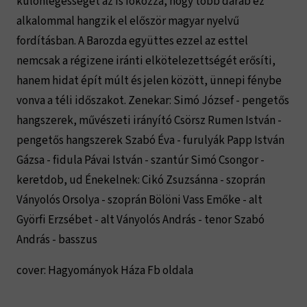
különlegességét az is fokozza, hogy több darab ez
alkalommal hangzik el először magyar nyelvű
fordításban. A Barozda együttes ezzel az esttel
nemcsak a régizene iránti elkötelezettségét erősíti,
hanem hidat épít múlt és jelen között, ünnepi fénybe
vonva a téli időszakot. Zenekar: Simó József - pengetős
hangszerek, művészeti irányító Csörsz Rumen István -
pengetős hangszerek Szabó Éva - furulyák Papp István
Gázsa - fidula Pávai István - szantúr Simó Csongor -
keretdob, ud Énekelnek: Cikó Zsuzsánna - szoprán
Ványolós Orsolya - szoprán Bölöni Vass Emőke - alt
Györfi Erzsébet - alt Ványolós András - tenor Szabó
András - basszus
cover: Hagyományok Háza Fb oldala