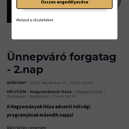
Összes engedélyezése
13.
Mutasd a részleteket
10:00-20:00
Ünnepváró forgatag
- 2.nap
IDŐPONT
|
2025 december 13.
|
10:00-20:00
HELYSZÍN
|
Hagyományok Háza
|
Magyarország
|
Budapest
|
Budapest
|
Corvin tér 8.
A Hagyományok Háza adventi hétvégi
programjának második napja!
Részletes program: