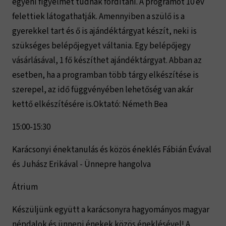
egyéni figyelmet tudnak fordítani. A programot 10 év
felettiek látogathatják. Amennyiben a szülő is a
gyerekkel tart és ő is ajándéktárgyat készít, neki is
szükséges belépőjegyet váltania. Egy belépőjegy
vásárlásával, 1 fő készíthet ajándéktárgyat. Abban az
esetben, ha a programban több tárgy elkészítése is
szerepel, az idő függvényében lehetőség van akár
kettő elkészítésére is.Oktató: Németh Bea
15:00-15:30
Karácsonyi énektanulás és közös éneklés Fábián Évával
és Juhász Erikával - Ünnepre hangolva
Átrium
Készüljünk együtt a karácsonyra hagyományos magyar
népdalok és ünnepi énekek közös éneklésével! A