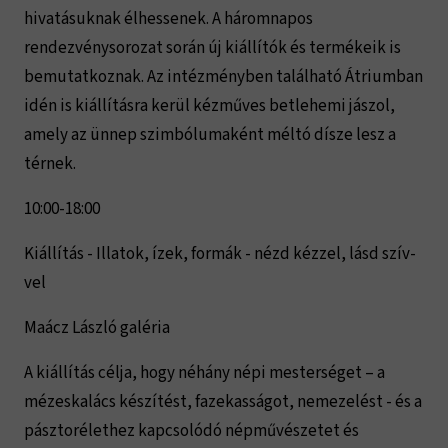
hivatásuknak élhessenek. A háromnapos
rendezvénysorozat során új kiállítók és termékeik is
bemutatkoznak. Az intézményben található Átriumban
idén is kiállításra kerül kézműves betlehemi jászol,
amely az ünnep szimbólumaként méltó dísze lesz a
térnek.
10:00-18:00
Kiállítás - Illatok, ízek, formák - nézd kéz­zel, lásd szív­
vel
Maácz László galéria
A kiállítás célja, hogy néhány népi mesterséget – a
mézeskalács készítést, fazekasságot, nemezelést - és a
pásztorélethez kapcsolódó népművészetet és