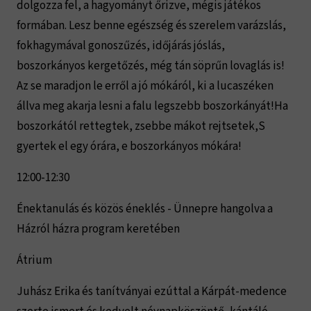
dolgozza fel, a hagyományt őrizve, mégis játékos
formában. Lesz benne egészség és szerelem varázslás,
fokhagymával gonoszűzés, időjárás jóslás,
boszorkányos kergetőzés, még tán söprűn lovaglás is!
Az se maradjon le erről a jó mókáról, ki a lucaszéken
állva meg akarja lesni a falu legszebb boszorkányát!Ha
boszorkától rettegtek, zsebbe mákot rejtsetek,S
gyertek el egy órára, e boszorkányos mókára!
12:00-12:30
Énektanulás és közös éneklés - Ünnepre hangolva a
Házról házra program keretében
Átrium
Juhász Erika és tanítványai ezúttal a Kárpát-medence