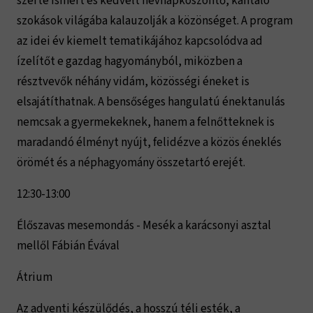
szerte ismert és kedvelt névnapköszöntő, kántáló
szokások világába kalauzolják a közönséget. A program
az idei év kiemelt tematikájához kapcsolódva ad
ízelítőt e gazdag hagyományból, miközben a
résztvevők néhány vidám, közösségi éneket is
elsajátíthatnak. A bensőséges hangulatú énektanulás
nemcsak a gyermekeknek, hanem a felnőtteknek is
maradandó élményt nyújt, felidézve a közös éneklés
örömét és a néphagyomány összetartó erejét.
12:30-13:00
Élőszavas mesemondás - Mesék a karácsonyi asztal
mellől Fábián Évával
Átrium
Az adventi készülődés, a hosszú téli esték, a