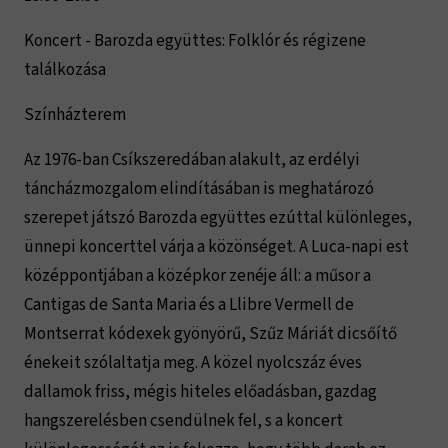
Koncert - Barozda együttes: Folklór és régizene
találkozása
Színházterem
Az 1976-ban Csíkszeredában alakult, az erdélyi
táncházmozgalom elindításában is meghatározó
szerepet játszó Barozda együttes ezúttal különleges,
ünnepi koncerttel várja a közönséget. A Luca-napi est
középpontjában a középkor zenéje áll: a műsor a
Cantigas de Santa Maria és a Llibre Vermell de
Montserrat kódexek gyönyörű, Szűz Máriát dicsőítő
énekeit szólaltatja meg. A közel nyolcszáz éves
dallamok friss, mégis hiteles előadásban, gazdag
hangszerelésben csendülnek fel, s a koncert