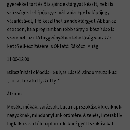
gyerekkel tart és ő is ajándéktárgyat készít, neki is
szükséges belépőjegyet váltania. Egy belépőjegy
vásárlásával, 1 fő készíthet ajándéktárgyat. Abban az
esetben, ha a programban több tárgy elkészítése is
szerepel, az idő függvényében lehetőség van akár
kettő elkészítésére is.Oktató: Rákóczi Virág
11:00-12:00
Bábszínházi előadás - Gulyás László vándormuzsikus:
„Luca, Luca kitty-kotty..."
Átrium
Mesék, mókák, varázsok, Luca napi szokások kicsiknek-
nagyoknak, mindannyiunk örömére. A zenés, interaktív
foglalkozás a téli napforduló köré gyűlt szokásokat