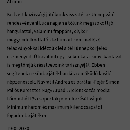
Átrium
Kedvelt közösségi játékunk visszatér az Ünnepváró
rendezvényen! Luca napján a tőlünk megszokott jó
hangulattal, valamint frappáns, olykor
meggondolkodtató, de humort sem mellőző
feladványokkal idézzük fel a téli ünnepkör jeles
eseményeit. Útravalóul egy csokor karácsonyi kántával
is megtömjük résztvevőink tarisznyáját. Ebben
segítenek nekünk a játékban közreműködő kiváló
népzenészek, Navratil Andrea és barátai -Fejér Simon
Pál és Keresztes Nagy Árpád. A jelentkezés módja:
három-hét fős csoportok jelentkezését várjuk.
Minimum három és maximum kilenc csapatot
fogadunk a játékra.
19:00-20:30