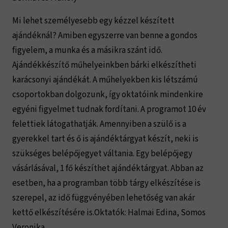
Mi lehet személyesebb egy kézzel készített
ajándéknál? Amiben egyszerre van benne a gondos
figyelem, a munka és a másikra szánt idő.
Ajándékkészítő műhelyeinkben bárki elkészítheti
karácsonyi ajándékát. A műhelyekben kis létszámú
csoportokban dolgozunk, így oktatóink mindenkire
egyéni figyelmet tudnak fordítani. A programot 10 év
felettiek látogathatják. Amennyiben a szülő is a
gyerekkel tart és ő is ajándéktárgyat készít, neki is
szükséges belépőjegyet váltania. Egy belépőjegy
vásárlásával, 1 fő készíthet ajándéktárgyat. Abban az
esetben, ha a programban több tárgy elkészítése is
szerepel, az idő függvényében lehetőség van akár
kettő elkészítésére is.Oktatók: Halmai Edina, Somos
Veronika