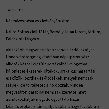
14:00-19:00
Kézműves-vásár és kiadványárusítás
Kallós Zoltán kiállítótér, Borbély Jolán terem, Átrium,
Földszinti tárgyaló
Aki inkább megvenné a karácsonyi ajándékokat, az
Ünnepváró forgatag vásárában népi iparművész
alkotók kézzel készült portékáiból válogathat:
különleges ékszerek, játékok, praktikus háztartási
eszközök, textilek és öltözékek, melyek nemcsak
szépek, de történetet is hordoznak. Minden
megvásárolt darabbal nemcsak szeretteinket
ajándékozhatjuk meg, de egyúttal a hazai
kézműveseket is támogatjuk abban, hogy továbbra is