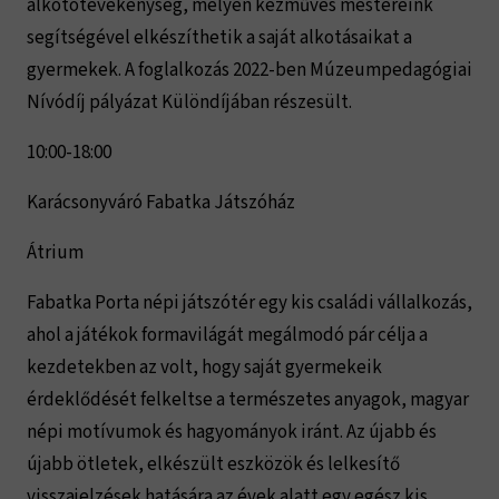
alkotótevékenység, melyen kézműves mestereink
segítségével elkészíthetik a saját alkotásaikat a
gyermekek. A foglalkozás 2022-ben Múzeumpedagógiai
Nívódíj pályázat Különdíjában részesült.
10:00-18:00
Karácsonyváró Fabatka Játszóház
Átrium
Fabatka Porta népi játszótér egy kis családi vállalkozás,
ahol a játékok formavilágát megálmodó pár célja a
kezdetekben az volt, hogy saját gyermekeik
érdeklődését felkeltse a természetes anyagok, magyar
népi motívumok és hagyományok iránt. Az újabb és
újabb ötletek, elkészült eszközök és lelkesítő
visszajelzések hatására az évek alatt egy egész kis