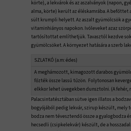
körte), a lekvárok és az aszalványok (napon, gy
alma, körte) került az éléskamrába. A befőttet 
sült krumpli helyett. Az aszalt gyümölcsök a g
vitaminhiányos napokon. Ivóleveket azaz szörp
tartósítottat említhetjük. Tavasztól kezdve so
gyümölcsöket. A környezet hatására a szerb lak
SZLATKÓ (a.m: édes)
A meghámozott, kimagozott darabos gyümölcs
főzték össze lassú tűzön. Folytonosan keverg
elkkor lehet üvegekben dunsztolni. (A fehér,
Palacsintatésztában sütve igen illatos a bodzavi
bogyójából pedig lekvár, szirup készült, mely tor
bodza nem tévesztendő össze a gyalogbodza ér
hecsedli (csipkelekvár) készült, de a hosszada