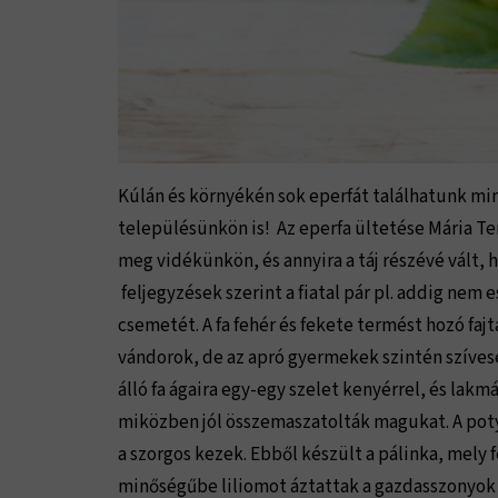
Kúlán és környékén sok eperfát találhatunk mi
településünkön is! Az eperfa ültetése Mária Te
meg vidékünkön, és annyira a táj részévé vált,
feljegyzések szerint a fiatal pár pl. addig nem
csemetét. A fa fehér és fekete termést hozó fajt
vándorok, de az apró gyermekek szintén szívese
álló fa ágaira egy-egy szelet kenyérrel, és la
miközben jól összemaszatolták magukat. A potyo
a szorgos kezek. Ebből készült a pálinka, mely 
minőségűbe liliomot áztattak a gazdasszonyok s