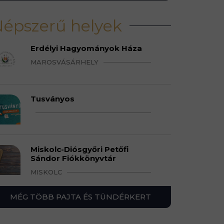
épszerű helyek
Erdélyi Hagyományok Háza
MAROSVÁSÁRHELY
Tusványos
Miskolc-Diósgyőri Petőfi
Sándor Fiókkönyvtár
MISKOLC
MÉG TÖBB PAJTA ÉS TÜNDÉRKERT