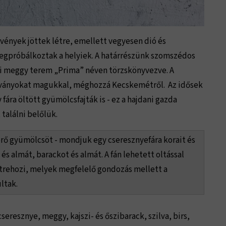
ények jöttek létre, emellett vegyesen dió és
egpróbálkoztak a helyiek. A határrészünk szomszédos
csi meggy terem „Prima” néven törzskönyvezve. A
ltványokat magukkal, méghozzá Kecskemétről. Az idősek
ára öltött gyümölcsfajták is - ez a hajdani gazda
találni belőlük.
 érő gyümölcsöt - mondjuk egy cseresznyefára korait és
és almát, barackot és almát. A fán lehetett oltással
 étrehozi, melyek megfelelő gondozás mellett a
ltak.
resznye, meggy, kajszi- és őszibarack, szilva, birs,