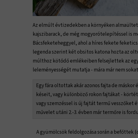
Az elmúlt évtizedekben a környéken almaültetv
kajszibarack, de még mogyorótelepítéssel is m
Bácsfeketeheggyel, ahol a híres fekete feketi
legenda szerint két obsitos katona hozta az o
múlthoz kötődő emlékeiben felsejlettek az egy f
leleményességét mutatja - mára már nem sokat 
Egy fára oltottak akár azonos fajta de máskor
késeit, vagy különböző rokon fajtákat - körtét 
vagy szemzéssel is új fajtát termű vesszőket
művelet utáni 2.-3. évben már termőre is fordu
A gyümölcsök feldolgozása során a befőttek (cse