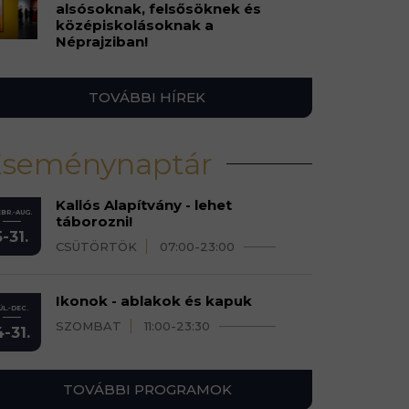
alsósoknak, felsősöknek és
középiskolásoknak a
Néprajziban!
TOVÁBBI HÍREK
Eseménynaptár
Kallós Alapítvány - lehet
BR.-AUG.
táborozni!
5-31.
CSÜTÖRTÖK
07:00-23:00
Ikonok - ablakok és kapuk
ÚL.-DEC.
SZOMBAT
11:00-23:30
4-31.
TOVÁBBI PROGRAMOK