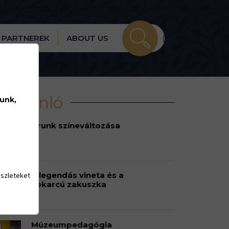
PARTNEREK
ABOUT US
írajánló
lunk,
Urunk színeváltozása
A legendás vineta és a
észleteket
sokarcú zakuszka
Múzeumpedagógia