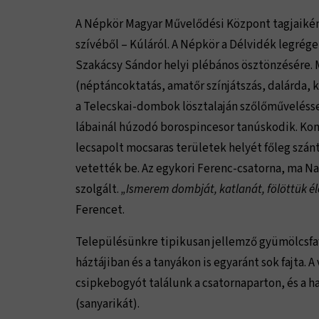
A Népkör Magyar Művelődési Központ tagjaiként
szívéből – Kúláról. A Népkör a Délvidék legrég
Szakácsy Sándor helyi plébános ösztönzésére. 
(néptáncoktatás, amatőr színjátszás, dalárda,
a Telecskai-dombok lösztalaján szőlőművelésse
lábainál húzodó borospincesor tanúskodik. Kom
lecsapolt mocsaras területek helyét főleg szán
vetették be. Az egykori Ferenc-csatorna, ma N
szolgált.
„Ismerem dombját, katlanát, fölöttük 
Ferencet.
Településünkre tipikusan jellemző gyümölcsfaf
háztájiban és a tanyákon is egyaránt sok fajta
csipkebogyót találunk a csatornaparton, és a ha
(sanyarikát).