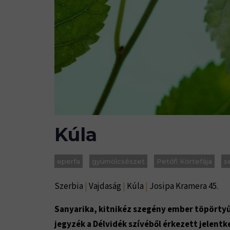
Kúla
eperfa
gyümölcsészet
Petőfi Körtefája
s
Szerbia
|
Vajdaság
|
Kúla
|
Josipa Kramera 45.
Sanyarika, kitnikéz szegény ember töpörtyűj
jegyzék a Délvidék szívéből érkezett jelentke