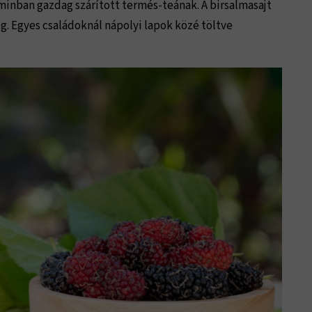
minban gazdag szárított termés-teának. A birsalmasajt
g. Egyes családoknál nápolyi lapok közé töltve