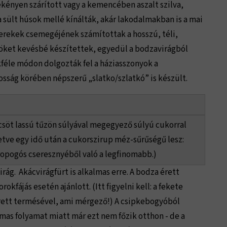
ékényen szárított vagy a kemencében aszalt szilva,
a sült húsok mellé kínálták, akár lakodalmakban is a mai
yerekek csemegéjének számítottak a hosszú, téli,
öket kevésbé készítettek, egyedül a bodzavirágból
kféle módon dolgozták fel a háziasszonyok a
osság körében népszerű „slatko/szlatkó” is készült.
öt lassú tűzön súlyával megegyező súlyú cukorral
etve egy idő után a cukorszirup méz-sűrűségű lesz:
 ropogós cseresznyéből való a legfinomabb.)
rág. Akácvirágfürt is alkalmas erre. A bodza érett
okfájás esetén ajánlott. (Itt figyelni kell: a fekete
ett termésével, ami mérgező!) A csipkebogyóból
lmas folyamat miatt már ezt nem főzik otthon - de a