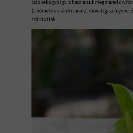
csipkebogyó így is hasznosul: megmarad c-vita
(a németek után kitnikéz) dióval igazi ínyencsé
szárították.