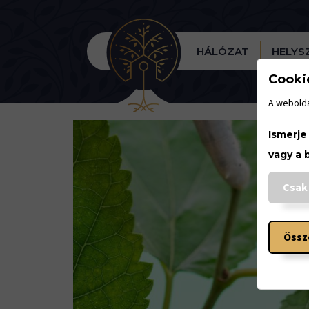
HÁLÓZAT
HELYS
Cooki
A webolda
Ismerje
vagy a 
Csak
Össz