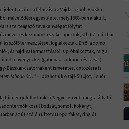
 jelentkezünk a felhívásra a Vajdaságból, Bácska
N
ebbi művelődési egyesülete, mely 1868-ban alakult,
Ma is szerteágazó tevékenységet folytat
 kézműves és kézimunka szakcsoportok, stb.). A múltban
l és szőlőtermesztéssel foglalkoztak. Erről a domb
ló-, és hajdinatermesztéssel is próbálkoztak, míg a
tóföldi növényekkel (gabonák, kukorica és társai)
agy-Bácskai-csatornaként ismeretes, öntözésre is
életem lobban át…”
– idézhetjük e táj költőjét, Fehér
ajtát nem jelölhetünk ki. Vegyesen volt megtalálható
. A vadontermők közül bodzát, somot, kökényt,
tárban az út szélén ültetett eperfákat, ringlót