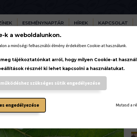
ZÍNEK
ESEMÉNYNAPTÁR
HÍREK
KAPCSOLAT
e-k a weboldalunkon.
lon a minőségi felhasználói élmény érdekében Cookie-at használunk.
H
 meg tájékoztatónkat arról, hogy milyen Cookie-at haszná
beállítások résznél ki lehet kapcsolni a használatukat.
 működéshez szükséges sütik engedélyezése
es engedélyezése
Mutasd a r