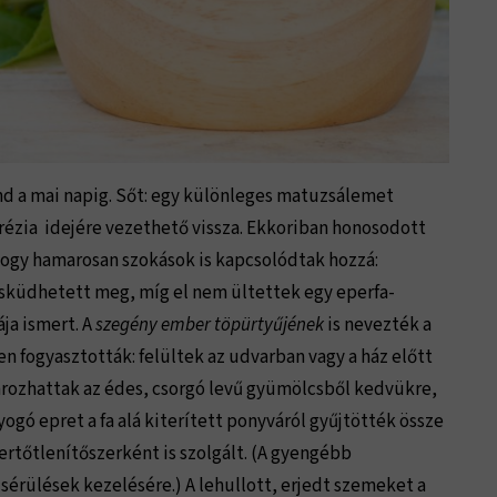
nd a mai napig. Sőt: egy különleges matuzsálemet
rézia idejére vezethető vissza. Ekkoriban honosodott
 hogy hamarosan szokások is kapcsolódtak hozzá:
 esküdhetett meg, míg el nem ültettek egy eperfa-
ája ismert. A
szegény ember töpürtyűjének
is nevezték a
n fogyasztották: felültek az udvarban vagy a ház előtt
kmározhattak az édes, csorgó levű gyümölcsből kedvükre,
gó epret a fa alá kiterített ponyváról gyűjtötték össze
fertőtlenítőszerként is szolgált. (A gyengébb
érülések kezelésére.) A lehullott, erjedt szemeket a