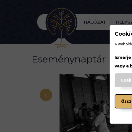
HÁLÓZAT
HELYS
Cooki
A webolda
Eseménynaptár
Ismerje
vagy a 
Csak
<
Össz