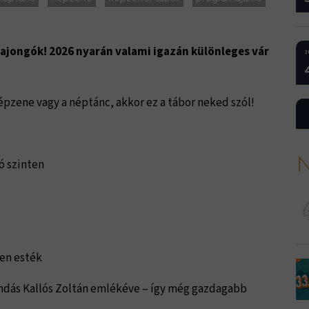
ajongók! 2026 nyarán valami igazán különleges vár
J
népzene vagy a néptánc, akkor ez a tábor neked szól!
N
ó szinten
len esték
endás Kallós Zoltán emlékéve – így még gazdagabb