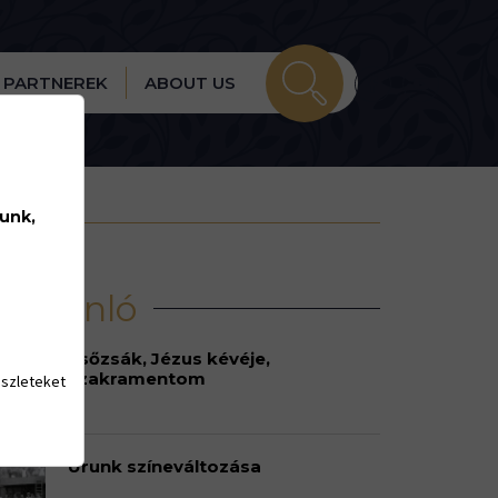
PARTNEREK
ABOUT US
lunk,
írajánló
Esőzsák, Jézus kévéje,
szakramentom
észleteket
Urunk színeváltozása