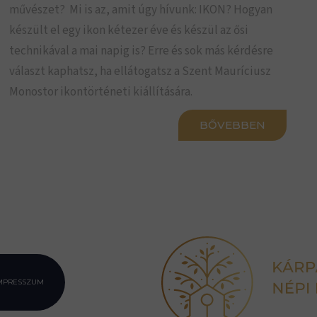
művészet? Mi is az, amit úgy hívunk: IKON? Hogyan
készült el egy ikon kétezer éve és készül az ősi
technikával a mai napig is? Erre és sok más kérdésre
választ kaphatsz, ha ellátogatsz a Szent Mauríciusz
Monostor ikontörténeti kiállítására.
BŐVEBBEN
MPRESSZUM