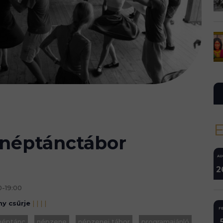
 néptánctábor
AU
2
0-19:00
ny csűrje
|
|
|
|
FE
néptánc
népzene
népzenei tábor
programajánló