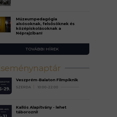
Múzeumpedagógia
alsósoknak, felsősöknek és
középiskolásoknak a
Néprajziban!
TOVÁBBI HÍREK
Eseménynaptár
Veszprém-Balaton Filmpiknik
GUSZTUS
SZERDA
10:00-22:00
6-29.
Kallós Alapítvány - lehet
BR.-AUG.
táborozni!
5-31.