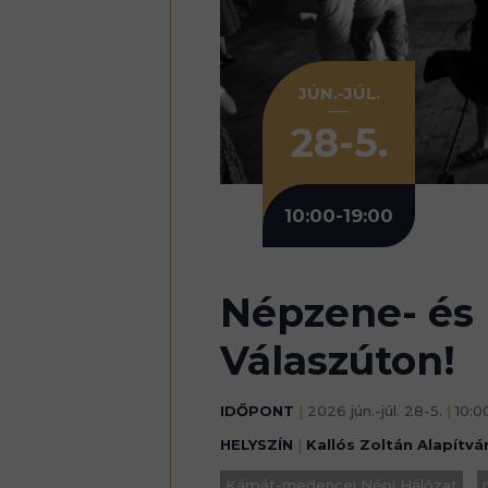
JÚN.-JÚL.
28-5.
10:00-19:00
Népzene- és
Válaszúton!
IDŐPONT
|
2026 jún.-júl. 28-5.
|
10:0
HELYSZÍN
|
Kallós Zoltán Alapítvá
Kárpát-medencei Népi Hálózat