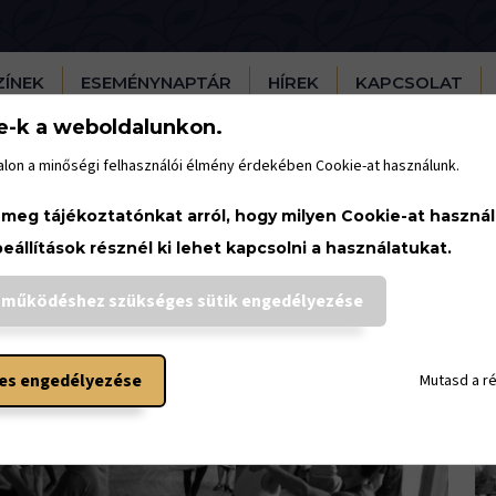
ZÍNEK
ESEMÉNYNAPTÁR
HÍREK
KAPCSOLAT
e-k a weboldalunkon.
lon a minőségi felhasználói élmény érdekében Cookie-at használunk.
 meg tájékoztatónkat arról, hogy milyen Cookie-at haszná
beállítások résznél ki lehet kapcsolni a használatukat.
H
 működéshez szükséges sütik engedélyezése
es engedélyezése
Mutasd a r