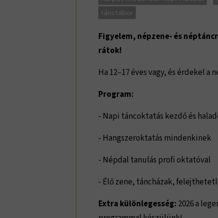
tánctábor
Figyelem, népzene- és néptáncr
rátok!
Ha 12–17 éves vagy, és érdekel a 
Program:
- Napi táncoktatás kezdő és halad
- Hangszeroktatás mindenkinek
- Népdal tanulás profi oktatóval
- Élő zene, táncházak, felejthetet
Extra különlegesség:
2026 a leg