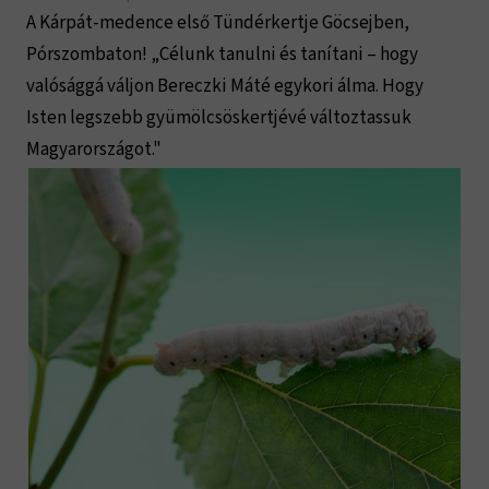
A Kárpát-medence első Tündérkertje Göcsejben,
Pórszombaton! „Célunk tanulni és tanítani – hogy
valósággá váljon Bereczki Máté egykori álma. Hogy
Isten legszebb gyümölcsöskertjévé változtassuk
Magyarországot."