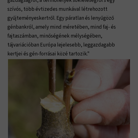
gazdagságról, a termőhelyek sokféleségről s egy
szívós, több évtizedes munkával létrehozott
gyűjteményeskertről. Egy páratlan és lenyűgöző
génbankról, amely mind méretében, mind faj- és
fajtaszámban, minőségének mélységében,
tájvariációban Európa lejelesebb, leggazdagabb
kertjei és gén-forrásai közé tartozik."