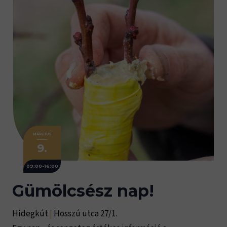
MÁRCIUS
9.
09:00-16:00
Gümölcsész nap!
Hidegkút
|
Hosszú utca 27/1.