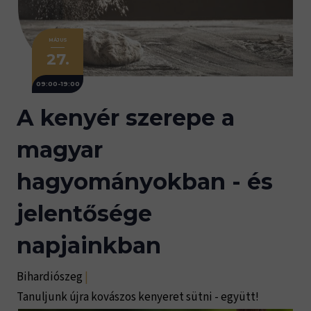
MÁJUS
27.
09:00-19:00
A kenyér szerepe a
magyar
hagyományokban - és
jelentősége
napjainkban
Bihardiószeg
|
Tanuljunk újra kovászos kenyeret sütni - együtt!