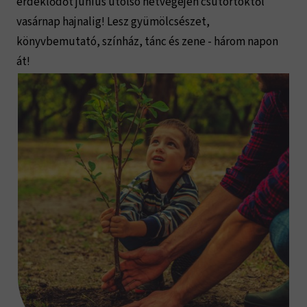
érdeklődőt június utolsó hétvégéjén csütörtöktől
vasárnap hajnalig! Lesz gyümölcsészet,
könyvbemutató, színház, tánc és zene - három napon
át!