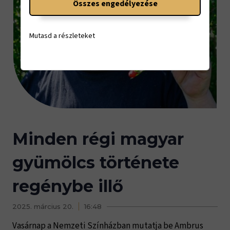
Összes engedélyezése
Mutasd a részleteket
Minden régi magyar
gyümölcs története
regénybe illő
2025. március 20.
16:48
Vasárnap a Nemzeti Színházban mutatja be Ambrus