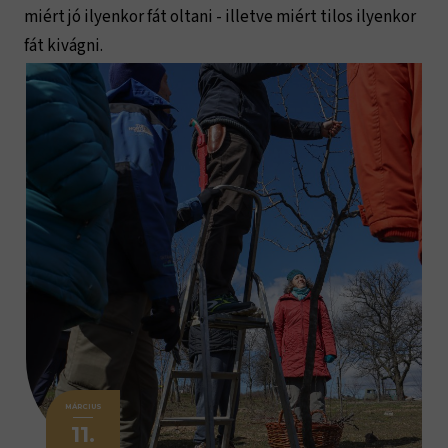
miért jó ilyenkor fát oltani - illetve miért tilos ilyenkor
fát kivágni.
MÁRCIUS
11.