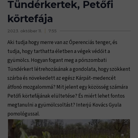
Tündérkertek, Petőfi
körtefája
2023. október 11.
7:55
Aki tudja hogy merre van az Óperenciás tenger, és
tudja, hogy tarthatta életben a végek védőit a
gyümölcs. Hogyan fogant meg a pórszombati
Tündérkert létrehozásának a gondolata, hogy szökkent
szárba és növekedett az egész Kárpát-medencét
átfonó mozgalommá? Mit jelent egy közösség számára
Petőfi körtefájának elültetése? És miért lehet fontos
megtanulni a gyümölcsoltást? Interjú Kovács Gyula
pomológussal.