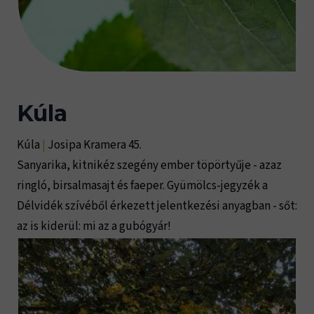
Kúla
Kúla
|
Josipa Kramera 45.
Sanyarika, kitnikéz szegény ember töpörtyűje - azaz
ringló, birsalmasajt és faeper. Gyümölcs-jegyzék a
Délvidék szívéből érkezett jelentkezési anyagban - sőt:
az is kiderül: mi az a gubógyár!