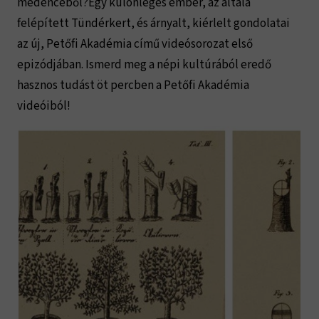
medencéből?Egy különleges ember, az általa
felépített Tündérkert, és árnyalt, kiérlelt gondolatai
az új, Petőfi Akadémia című videósorozat első
epizódjában. Ismerd meg a népi kultúrából eredő
hasznos tudást öt percben a Petőfi Akadémia
videóiból!