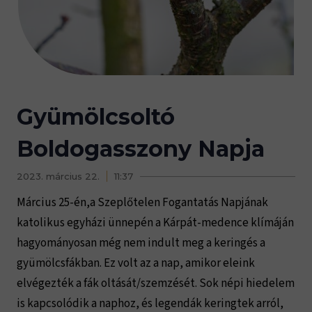
Gyümölcsoltó
Boldogasszony Napja
2023. március 22.
11:37
Március 25-én,a Szeplőtelen Fogantatás Napjának
katolikus egyházi ünnepén a Kárpát-medence klímáján
hagyományosan még nem indult meg a keringés a
gyümölcsfákban. Ez volt az a nap, amikor eleink
elvégezték a fák oltását/szemzését. Sok népi hiedelem
is kapcsolódik a naphoz, és legendák keringtek arról,