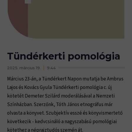
Tündérkerti pomológia
2025. március 19.
9:44
Március 23-án, a Tündérkert Napon mutatja be Ambrus
Lajos és Kovács Gyula Tündérkerti pomológia c. új
kötetét Demeter Szilárd moderálásával a Nemzeti
Színházban. Szerzőnk, Tóth János etnográfus már
olvasta a könyvet. Szubjektív esszé és könyvismertető
következik - kedvcsináló a nagyszabású pomológiai
kötethez a néprajztudós szemén át.