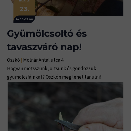
MÁRCIUS
23.
14:00-21:00
Gyümölcsoltó és
tavaszváró nap!
Oszkó
|
Molnár Antal utca 4.
Hogyan metsszünk, oltsunk és gondozzuk
gyümölcsfáinkat? Oszkón meg lehet tanulni!