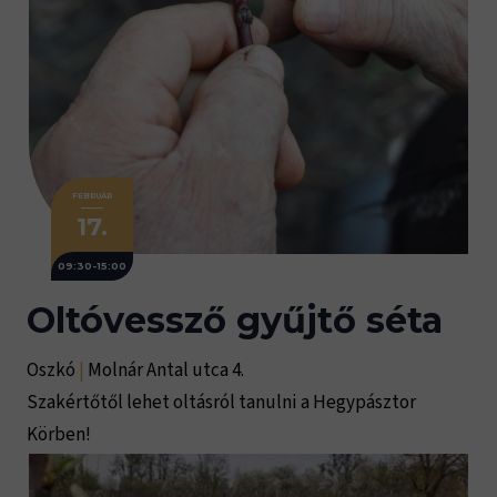
FEBRUÁR
17.
09:30-15:00
Oltóvessző gyűjtő séta
Oszkó
|
Molnár Antal utca 4.
Szakértőtől lehet oltásról tanulni a Hegypásztor
Körben!