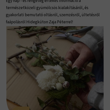
Egy nap - és rengeteg értékes információ a
természetközeli gyümölcsös kialakításáról, és
gyakorlati bemutató oltásról, szemzésről, ültetésről
faápolásról Hidegkúton Zaja Péterrel!