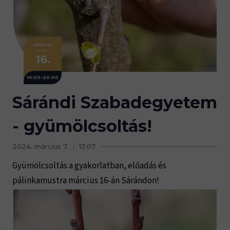
MÁRCIUS
16.
14:00-20:00
Sárándi Szabadegyetem
- gyümölcsoltás!
2024. március 7.
13:07
Gyümölcsoltás a gyakorlatban, előadás és
pálinkamustra március 16-án Sárándon!