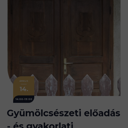
ÁPRILIS
14.
14:00-19:00
Gyümölcsészeti előadás
- és gyakorlati