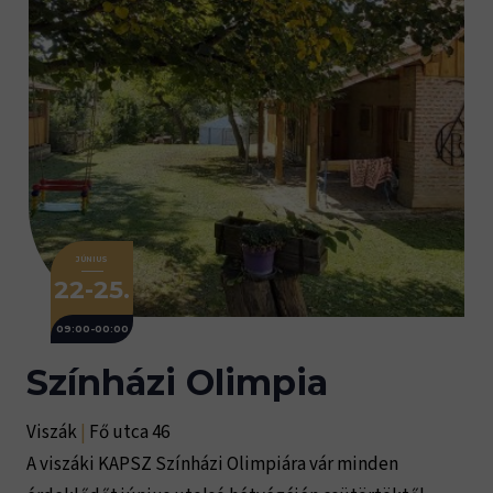
JÚNIUS
22-25.
09:00-00:00
Színházi Olimpia
Viszák
|
Fő utca 46
A viszáki KAPSZ Színházi Olimpiára vár minden