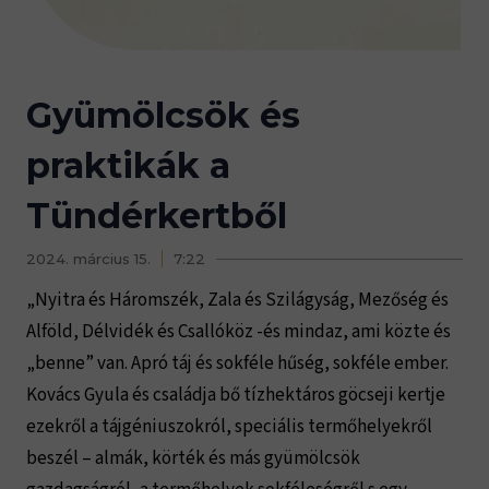
Gyümölcsök és
praktikák a
Tündérkertből
2024. március 15.
7:22
„Nyitra és Háromszék, Zala és Szilágyság, Mezőség és
Alföld, Délvidék és Csallóköz -és mindaz, ami közte és
„benne” van. Apró táj és sokféle hűség, sokféle ember.
Kovács Gyula és családja bő tízhektáros göcseji kertje
ezekről a tájgéniuszokról, speciális termőhelyekről
beszél – almák, körték és más gyümölcsök