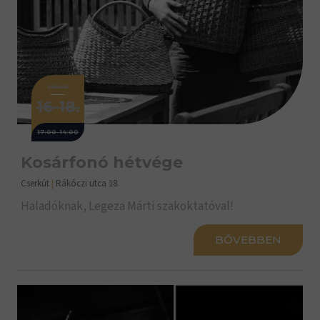
JÚNIUS
16-18.
17:00-14:00
Kosárfonó hétvége
Cserkút
|
Rákóczi utca 18.
Haladóknak, Legeza Márti szakoktatóval!
BŐVEBBEN