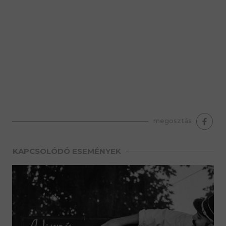
premium bootstrap themes
megosztás
KAPCSOLÓDÓ ESEMÉNYEK