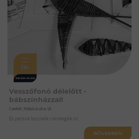
JÚNIUS
18.
09:00-13:00
Vesszőfonó délelőtt -
bábszínházzal!
Cserkút
|
Rákóczi utca 18.
És persze lesznek csemegék is!
BŐVEBBEN