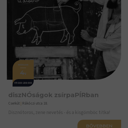
MÁRCIUS
4.
17:30-20:00
diszNÓságok zsírpaPÍRban
Cserkút
|
Rákóczi utca 18.
Disznótoros, zene nevetés - és a kisgömböc titka!
BŐVEBBEN