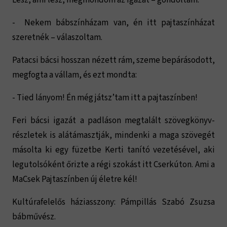
- Nekem bábszínházam van, én itt pajtaszínházat
szeretnék – válaszoltam.
Patacsi bácsi hosszan nézett rám, szeme bepárásodott,
megfogta a vállam, és ezt mondta:
- Tied lányom! Én még játsz’tam itt a pajtaszínben!
Feri bácsi igazát a padláson megtalált szövegkönyv-
részletek is alátámasztják, mindenki a maga szövegét
másolta ki egy füzetbe Kerti tanító vezetésével, aki
legutolsóként őrizte a régi szokást itt Cserkúton. Ami a
MaCsek Pajtaszínben új életre kél!
Kultúrafelelős háziasszony: Pámpillás Szabó Zsuzsa
bábművész.