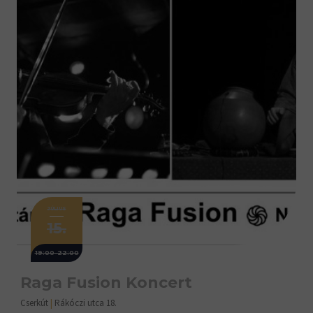
JÚLIUS
15.
19:00-22:00
Raga Fusion Koncert
Cserkút
|
Rákóczi utca 18.