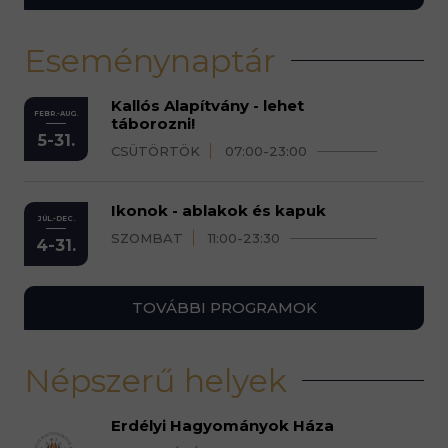
Eseménynaptár
Kallós Alapítvány - lehet
FEBR.-AUG.
táborozni!
5-31.
CSÜTÖRTÖK
07:00-23:00
Ikonok - ablakok és kapuk
JÚL.-DEC.
SZOMBAT
11:00-23:30
4-31.
TOVÁBBI PROGRAMOK
Népszerű helyek
Erdélyi Hagyományok Háza