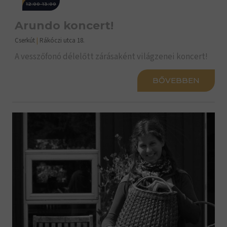
12:00-13:00
Arundo koncert!
Cserkút
|
Rákóczi utca 18.
A vesszőfonó délelőtt zárásaként világzenei koncert!
BŐVEBBEN