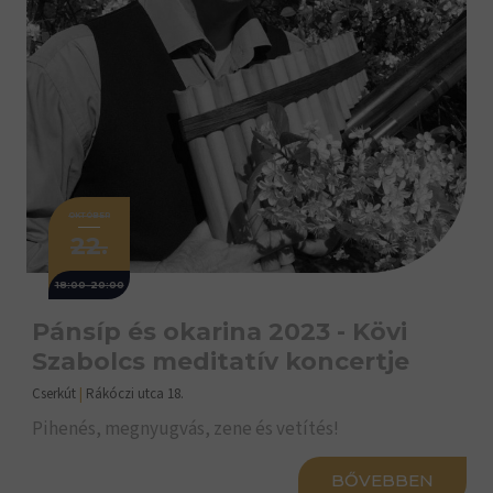
OKTÓBER
22.
18:00-20:00
Pánsíp és okarina 2023 - Kövi
Szabolcs meditatív koncertje
Cserkút
|
Rákóczi utca 18.
Pihenés, megnyugvás, zene és vetítés!
BŐVEBBEN