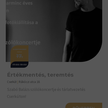
SZEPTEMBER
17.
17:00-19:00
Értékmentés, teremtés
Cserkút
|
Rákóczi utca 18.
Szabó Balázs szólókoncertje és tárlatvezetés
Cserkúton!
BŐVEBBEN