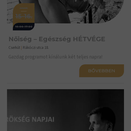
JÚLIUS
15-16.
10:00-17:00
Nőiség – Egészség HÉTVÉGE
Cserkút
|
Rákóczi utca 18.
Gazdag programot kínálunk két teljes napra!
BŐVEBBEN