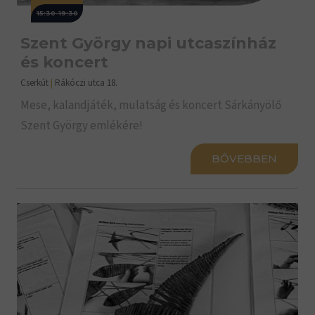
15:30-19:30
Szent György napi utcaszínház
és koncert
Cserkút
|
Rákóczi utca 18.
Mese, kalandjáték, mulatság és koncert Sárkányölő
Szent György emlékére!
BŐVEBBEN