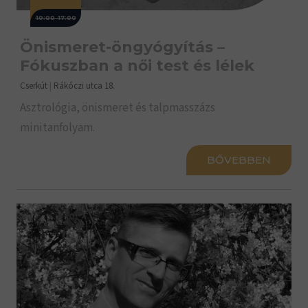
10:00-17:00
Önismeret-öngyógyítás –
Fókuszban a női test és lélek
Cserkút
|
Rákóczi utca 18.
Asztrológia, önismeret és talpmasszázs
minitanfolyam.
BŐVEBBEN