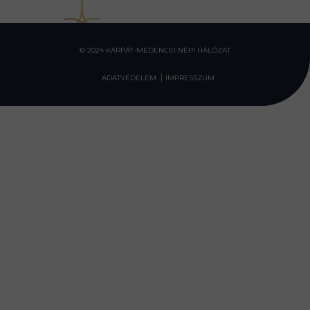
© 2024 KÁRPÁT-MEDENCEI NÉPI HÁLÓZAT
ADATVÉDELEM
IMPRESSZUM