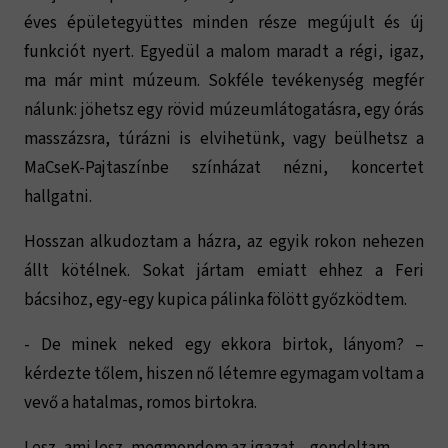
éves épületegyüttes minden része megújult és új
funkciót nyert. Egyedül a malom maradt a régi, igaz,
ma már mint múzeum. Sokféle tevékenység megfér
nálunk: jöhetsz egy rövid múzeumlátogatásra, egy órás
masszázsra, túrázni is elvihetünk, vagy beülhetsz a
MaCseK-Pajtaszínbe színházat nézni, koncertet
hallgatni.
Hosszan alkudoztam a házra, az egyik rokon nehezen
állt kötélnek. Sokat jártam emiatt ehhez a Feri
bácsihoz, egy-egy kupica pálinka fölött győzködtem.
- De minek neked egy ekkora birtok, lányom? –
kérdezte tőlem, hiszen nő létemre egymagam voltam a
vevő a hatalmas, romos birtokra.
Lesz, ami lesz, megmondom az igazat – gondoltam.