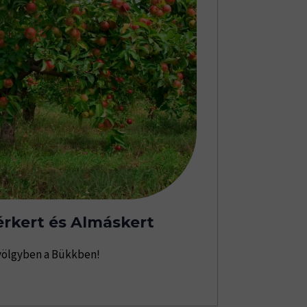
rkert és Almáskert
völgyben a Bükkben!