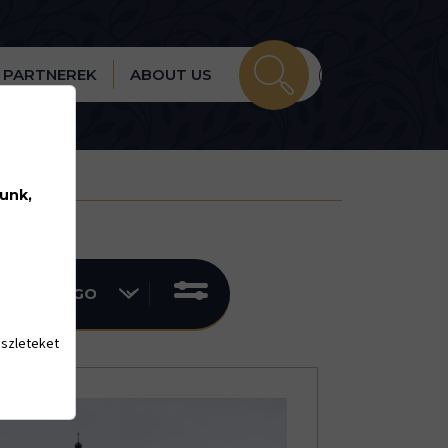
PARTNEREK
ABOUT US
lunk,
észleteket