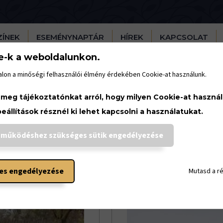
ZÍNEK
ESEMÉNYNAPTÁR
HÍREK
KAPCSOLAT
e-k a weboldalunkon.
lon a minőségi felhasználói élmény érdekében Cookie-at használunk.
 meg tájékoztatónkat arról, hogy milyen Cookie-at haszná
beállítások résznél ki lehet kapcsolni a használatukat.
 működéshez szükséges sütik engedélyezése
LTÚRPAJTÁK
TÜNDÉRKERTEK & PETŐFI KÖRTEFÁJA
es engedélyezése
Mutasd a r