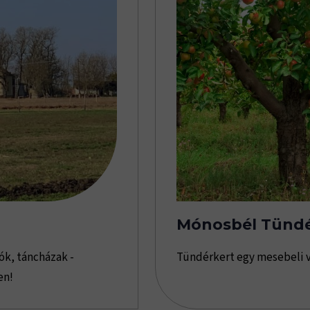
Mónosbél Tündé
ók, táncházak -
Tündérkert egy mesebeli 
en!