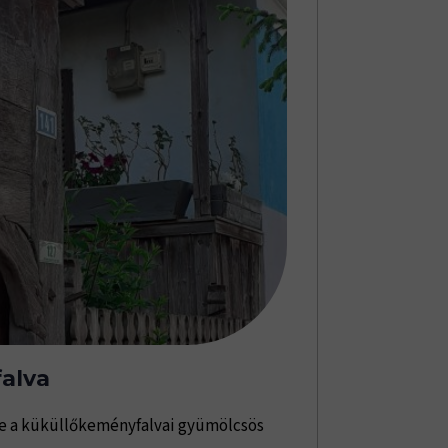
alva
se a küküllőkeményfalvai gyümölcsös