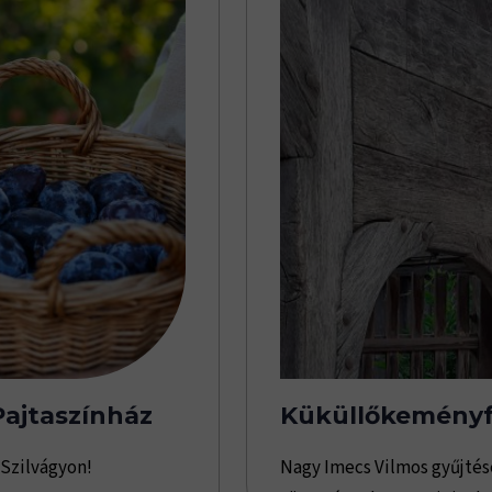
ajtaszínház
Küküllőkeményf
 Szilvágyon!
Nagy Imecs Vilmos gyűjté