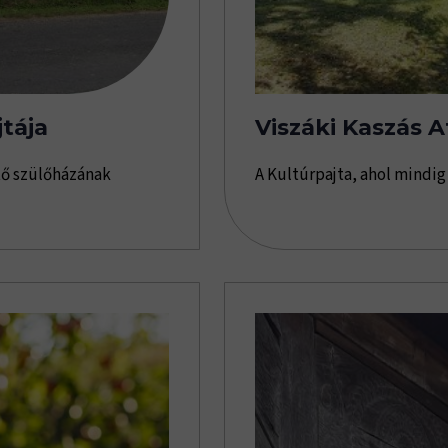
tája
Viszáki Kaszás A
tő szülőházának
A Kultúrpajta, ahol mindig