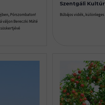
Szentgáli Kultúr
ejben, Pórszombaton!
Bűbájos vidék, különleges
gá váljon Bereczki Máté
csöskertjévé