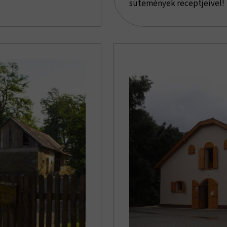
sütemények receptjeivel!