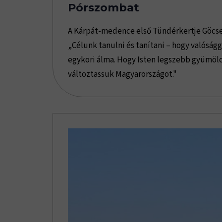
Pórszombat
A Kárpát-medence első Tündérkertje Göcs
„Célunk tanulni és tanítani – hogy valóság
egykori álma. Hogy Isten legszebb gyümöl
változtassuk Magyarországot."