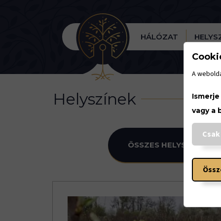
HÁLÓZAT
HELYS
Cooki
A webolda
Helyszínek
Ismerje
vagy a 
Csak
ÖSSZES HELYSZÍN
KU
Össz