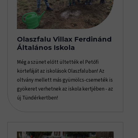
Olaszfalu Villax Ferdinánd
Általános Iskola
Még a szünet előtt ültették el Petőfi
körtefáját az iskolások Olaszfaluban! Az
oltvány mellett más gyümölcs-csemeték is
gyökeret verhetnek az iskola kertjében - az
új Tündérkertben!