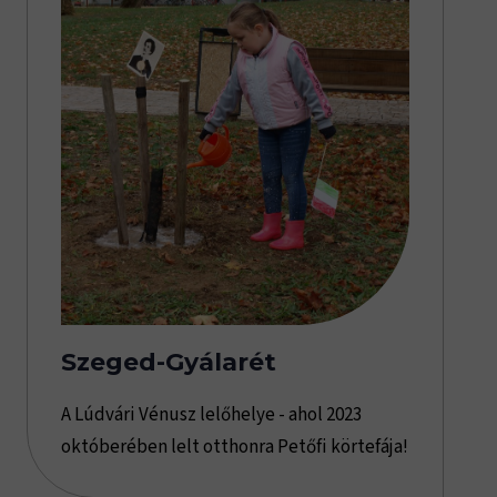
Szeged-Gyálarét
A Lúdvári Vénusz lelőhelye - ahol 2023
októberében lelt otthonra Petőfi körtefája!