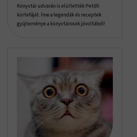
Könyvtár udvarán is elültették Petőfi
körtefáját. Íme a legendák és receptek
gyűjteménye a könyvtárosok jóvoltából!