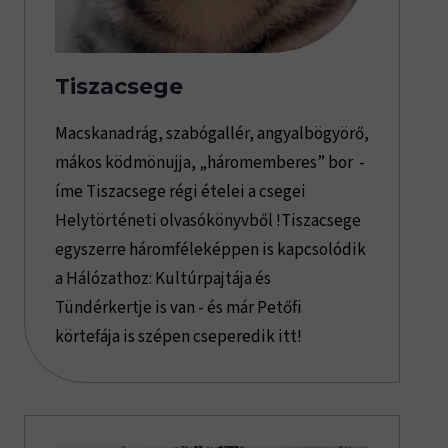
Tiszacsege
Macskanadrág, szabógallér, angyalbögyörő,
mákos ködmönujja, „háromemberes” bor -
íme Tiszacsege régi ételei a csegei
Helytörténeti olvasókönyvből !Tiszacsege
egyszerre háromféleképpen is kapcsolódik
a Hálózathoz: Kultúrpajtája és
Tündérkertje is van - és már Petőfi
körtefája is szépen cseperedik itt!