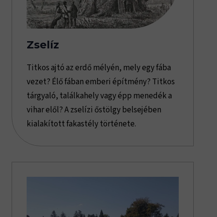
Zselíz
Titkos ajtó az erdő mélyén, mely egy fába
vezet? Élő fában emberi építmény? Titkos
tárgyaló, találkahely vagy épp menedék a
vihar elől? A zselízi őstölgy belsejében
kialakított fakastély története.