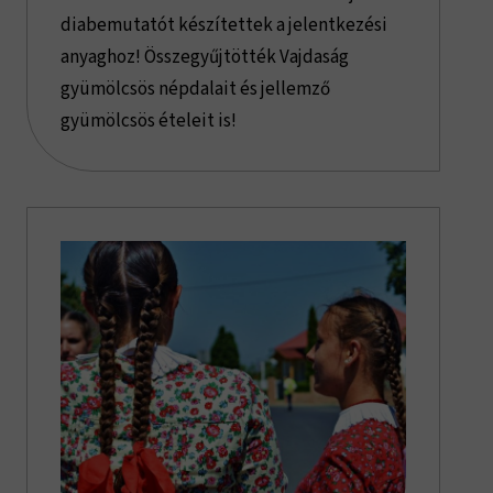
diabemutatót készítettek a jelentkezési
anyaghoz! Összegyűjtötték Vajdaság
gyümölcsös népdalait és jellemző
gyümölcsös ételeit is!