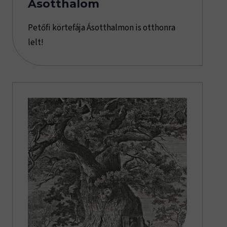
Ásotthalom
Petőfi körtefája Ásotthalmon is otthonra
lelt!