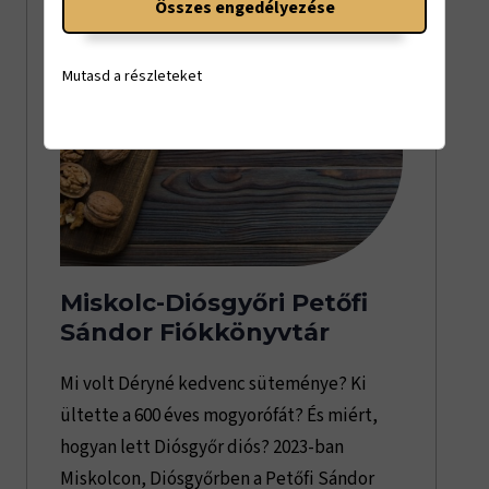
Összes engedélyezése
Mutasd a részleteket
Miskolc-Diósgyőri Petőfi
Sándor Fiókkönyvtár
Mi volt Déryné kedvenc süteménye? Ki
ültette a 600 éves mogyorófát? És miért,
hogyan lett Diósgyőr diós? 2023-ban
Miskolcon, Diósgyőrben a Petőfi Sándor