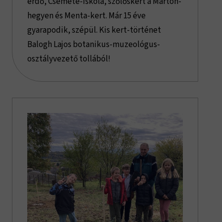
erdő, Csemete-iskola, szőlőskert a Márton-
hegyen és Menta-kert. Már 15 éve
gyarapodik, szépül. Kis kert-történet
Balogh Lajos botanikus-muzeológus-
osztályvezető tollából!