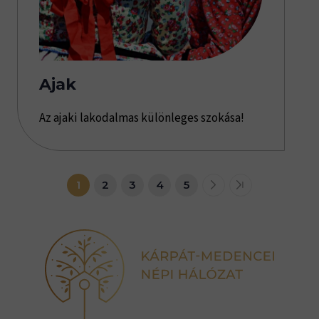
Ajak
Az ajaki lakodalmas különleges szokása!
1
2
3
4
5
>
>>