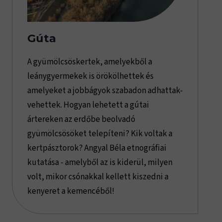
Gúta
A gyümölcsöskertek, amelyekből a
leánygyermekek is örökölhettek és
amelyeket a jobbágyok szabadon adhattak-
vehettek. Hogyan lehetett a gútai
ártereken az erdőbe beolvadó
gyümölcsösöket telepíteni? Kik voltak a
kertpásztorok? Angyal Béla etnográfiai
kutatása - amelyből az is kiderül, milyen
volt, mikor csónakkal kellett kiszedni a
kenyeret a kemencéből!