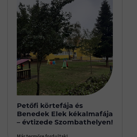
Petőfi körtefája és
Benedek Elek kékalmafája
– évtizede Szombathelyen!
Már termőre fordultak!