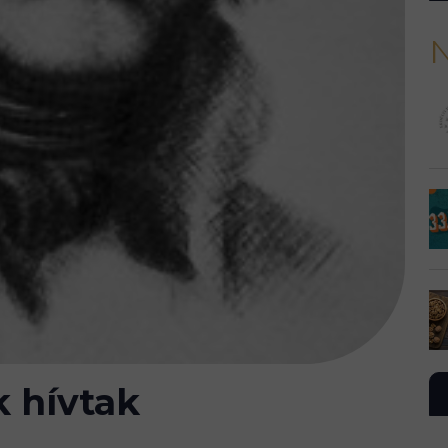
N
 hívtak