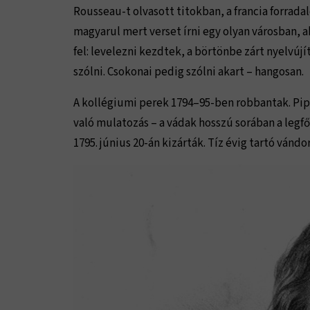
Rousseau-t olvasott titokban, a francia forrada
magyarul mert verset írni egy olyan városban, ah
fel: levelezni kezdtek, a börtönbe zárt nyelvújí
szólni. Csokonai pedig szólni akart – hangosan.
A kollégiumi perek 1794–95-ben robbantak. Pip
való mulatozás – a vádak hosszú sorában a legfő
1795. június 20-án kizárták. Tíz évig tartó vánd