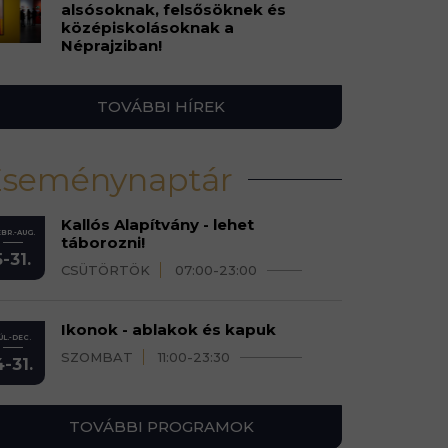
alsósoknak, felsősöknek és
középiskolásoknak a
Néprajziban!
TOVÁBBI HÍREK
Eseménynaptár
Kallós Alapítvány - lehet
BR.-AUG.
táborozni!
5-31.
CSÜTÖRTÖK
07:00-23:00
Ikonok - ablakok és kapuk
ÚL.-DEC.
SZOMBAT
11:00-23:30
4-31.
TOVÁBBI PROGRAMOK