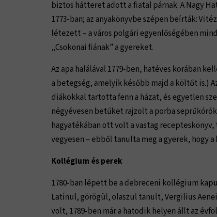
biztos hátteret adott a fiatal párnak. A Nagy H
1773-ban; az anyakönyvbe szépen beírták: Vité
létezett – a város polgári egyenlőségében mind
„Csokonai fiának” a gyereket.
Az apa halálával 1779-ben, hatéves korában kel
a betegség, amelyik később majd a költőt is.) 
diákokkal tartotta fenn a házat, és egyetlen szen
négyévesen betűket rajzolt a porba seprűkórókk
hagyatékában ott volt a vastag recepteskönyv, t
vegyesen – ebből tanulta meg a gyerek, hogy a 
Kollégium és perek
1780-ban lépett be a debreceni kollégium kapuj
Latinul, görögül, olaszul tanult, Vergilius Aenei
volt, 1789-ben már a hatodik helyen állt az évf