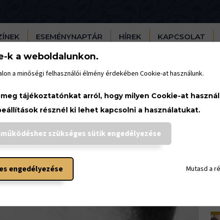
ZÍNEK
ESEMÉNYNAPTÁR
HÍREK
KAPCSOLAT
e-k a weboldalunkon.
lon a minőségi felhasználói élmény érdekében Cookie-at használunk.
H
 meg tájékoztatónkat arról, hogy milyen Cookie-at haszná
beállítások résznél ki lehet kapcsolni a használatukat.
 működéshez szükséges sütik engedélyezése
es engedélyezése
Mutasd a r