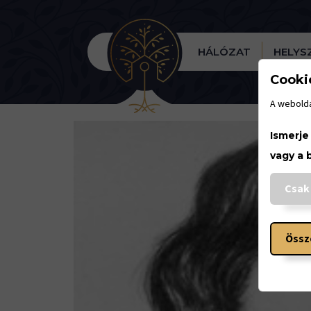
HÁLÓZAT
HELYS
Cooki
A webolda
Ismerje
vagy a 
Csak
Össz