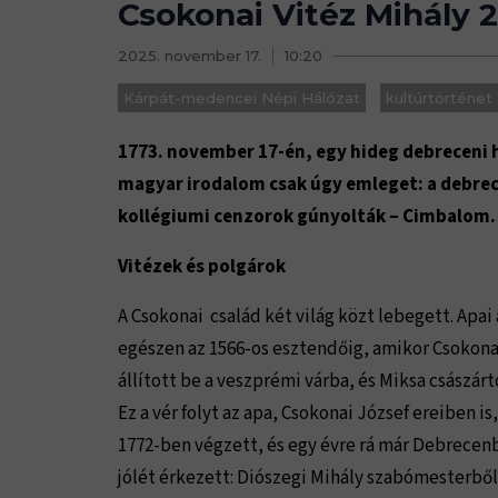
Csokonai Vitéz Mihály 
2025. november 17.
10:20
Kárpát-medencei Népi Hálózat
kultúrtörténet
1773. november 17-én, egy hideg debreceni h
magyar irodalom csak úgy emleget: a debrec
kollégiumi cenzorok gúnyolták – Cimbalom.
Vitézek és polgárok
A Csokonai család két világ közt lebegett. Apai
egészen az 1566-os esztendőig, amikor Csokona
állított be a veszprémi várba, és Miksa császár
Ez a vér folyt az apa, Csokonai József ereiben
1772-ben végzett, és egy évre rá már Debrecenb
jólét érkezett: Diószegi Mihály szabómesterből 