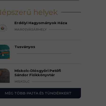
épszerű helyek
Erdélyi Hagyományok Háza
MAROSVÁSÁRHELY
Tusványos
Miskolc-Diósgyőri Petőfi
Sándor Fiókkönyvtár
MISKOLC
MÉG TÖBB PAJTA ÉS TÜNDÉRKERT