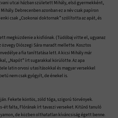
atvani utcai házban született Mihály, első gyermekként,
z Mihály. Debrecenben azonban ez a név csak papíron
enki csak „Csokonai doktornak” szólította az apát, és
lett megküzdenie a kisfiónak. (Tüdőbaj vitte el, ugyanaz
Az özvegy Diószegi Sára maradt mellette. Kosztos
vedélye a fia taníttatása lett. A kicsi Mihály már
al, „Napót” írt sugarakkal körülötte. Az apa
ele latin orvosi utasításokkal és magyar versekkel
betű nem csak gyógyít, de énekel is.
án. Fekete köntös, zöld tóga, szigorú törvények.
s-ét falta, Flórának írt tavaszi verseket. Kitűnő tanuló
olyamon, de közben olthatatlan kíváncsiság égett benne.