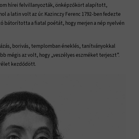
lom hírei felvillanyozták, önképzőkört alapított,
ol a latin volt az úr. Kazinczy Ferenc 1792-ben fedezte
tó bátorította a fiatal poétát, hogy merjen a nép nyelvén
ázás, borivás, templomban éneklés, tanítványokkal
bb mégis az volt, hogy „veszélyes eszméket terjeszt”.
orélet kezdődött.