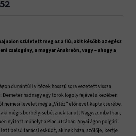
252
ajnalon született meg az a fiú, akit később az egész
eni csalogány, a magyar Anakreón, vagy – ahogy a
 ágon dunántúli vitézek hosszú sora vezetett vissza
i Demeter hadnagy egy török fogoly fejével a kezében
tól nemesi levelet meg a „Vitéz” előnevet kapta cserébe.
 is, aki mégis borbély-sebésznek tanult Nagyszombatban,
en nyitott műhelyt a Piac utcában. Anyai ágon polgári
lett belső tanácsi esküdt, akinek háza, szőlője, kertje