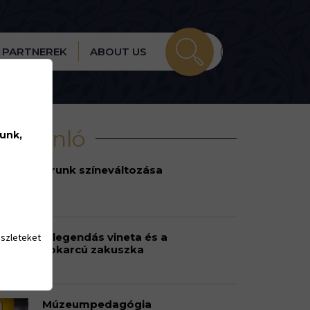
PARTNEREK
ABOUT US
írajánló
lunk,
Urunk színeváltozása
A legendás vineta és a
észleteket
sokarcú zakuszka
Múzeumpedagógia