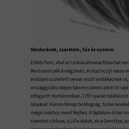
Vándorévek, szerelem, tűz és nyomor
Előbb Pest, ahol az Uránia almanachban hat ver
Martinovicsék kivégzését, és Kazinczyt vasra ve
erdőben született versei miatt emlékeznek rá,
országgyűlés idején három számot adott ki sajá
elfogyott. Komáromban, 1797 nyarán találkozott
lányával. Három hónap boldogság, tüzes levelek
mégis máshoz ment férjhez. A fájdalom óriási v
szerelmi ciklusa, a Lilla-dalok, és a Dorottya,