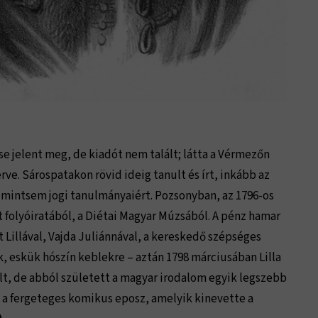
se jelent meg, de kiadót nem talált; látta a Vérmezőn
rve. Sárospatakon rövid ideig tanult és írt, inkább az
 mintsem jogi tanulmányaiért. Pozsonyban, az 1796-os
t folyóiratából, a Diétai Magyar Múzsából. A pénz hamar
 Lillával, Vajda Juliánnával, a kereskedő szépséges
, eskük hószín keblekre – aztán 1798 márciusában Lilla
olt, de abból született a magyar irodalom egyik legszebb
 az a fergeteges komikus eposz, amelyik kinevette a