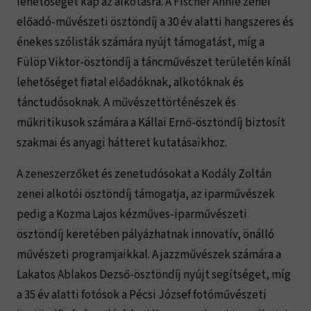
lehetőséget kap az alkotásra. A Fischer Annie zenei
előadó-művészeti ösztöndíj a 30 év alatti hangszeres és
énekes szólisták számára nyújt támogatást, míg a
Fülöp Viktor-ösztöndíj a táncművészet területén kínál
lehetőséget fiatal előadóknak, alkotóknak és
tánctudósoknak. A művészettörténészek és
műkritikusok számára a Kállai Ernő-ösztöndíj biztosít
szakmai és anyagi hátteret kutatásaikhoz.
A zeneszerzőket és zenetudósokat a Kodály Zoltán
zenei alkotói ösztöndíj támogatja, az iparművészek
pedig a Kozma Lajos kézműves-iparművészeti
ösztöndíj keretében pályázhatnak innovatív, önálló
művészeti programjaikkal. A jazzművészek számára a
Lakatos Ablakos Dezső-ösztöndíj nyújt segítséget, míg
a 35 év alatti fotósok a Pécsi József fotóművészeti