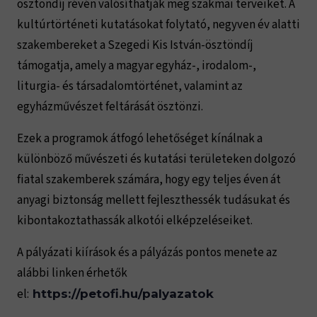
ösztöndíj révén valósíthatják meg szakmai terveiket. A
kultúrtörténeti kutatásokat folytató, negyven év alatti
szakembereket a Szegedi Kis István-ösztöndíj
támogatja, amely a magyar egyház-, irodalom-,
liturgia- és társadalomtörténet, valamint az
egyházművészet feltárását ösztönzi.
Ezek a programok átfogó lehetőséget kínálnak a
különböző művészeti és kutatási területeken dolgozó
fiatal szakemberek számára, hogy egy teljes éven át
anyagi biztonság mellett fejleszthessék tudásukat és
kibontakoztathassák alkotói elképzeléseiket.
A pályázati kiírások és a pályázás pontos menete az
alábbi linken érhetők
el:
https://petofi.hu/palyazatok