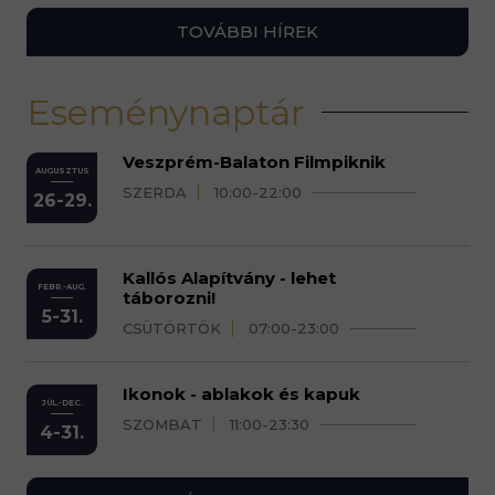
TOVÁBBI HÍREK
Eseménynaptár
Veszprém-Balaton Filmpiknik
AUGUSZTUS
SZERDA
10:00-22:00
26-29.
Kallós Alapítvány - lehet
FEBR.-AUG.
táborozni!
5-31.
CSÜTÖRTÖK
07:00-23:00
Ikonok - ablakok és kapuk
JÚL.-DEC.
SZOMBAT
11:00-23:30
4-31.