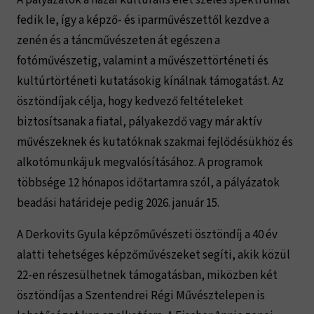
fedik le, így a képző- és iparművészettől kezdve a
zenén és a táncművészeten át egészen a
fotóművészetig, valamint a művészettörténeti és
kultúrtörténeti kutatásokig kínálnak támogatást. Az
ösztöndíjak célja, hogy kedvező feltételeket
biztosítsanak a fiatal, pályakezdő vagy már aktív
művészeknek és kutatóknak szakmai fejlődésükhöz és
alkotómunkájuk megvalósításához. A programok
többsége 12 hónapos időtartamra szól, a pályázatok
beadási határideje pedig 2026. január 15.
A Derkovits Gyula képzőművészeti ösztöndíj a 40 év
alatti tehetséges képzőművészeket segíti, akik közül
22-en részesülhetnek támogatásban, miközben két
ösztöndíjas a Szentendrei Régi Művésztelepen is