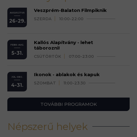
Veszprém-Balaton Filmpiknik
AUGUSZTUS
SZERDA
10:00-22:00
26-29.
Kallós Alapítvány - lehet
FEBR.-AUG.
táborozni!
5-31.
CSÜTÖRTÖK
07:00-23:00
Ikonok - ablakok és kapuk
JÚL.-DEC.
SZOMBAT
11:00-23:30
4-31.
TOVÁBBI PROGRAMOK
Népszerű helyek