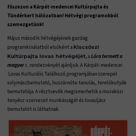
főszezon a Kárpát-medencei Kultúrpajta és
Tündérkert hálózatban! Hétvégi programokból
szemezgetünk!
Május második hétvégéjének gazdag
programkínálatból elsőként a
Kiscsőszi
a
Lóra termett a
Kultúrpajta lovas hétvégéjét,
magyar
c. rendezvényét ajánljuk. A Kárpát-medencei
Lovas Kulturális Találkozó programjában szerepel
solymászbemutató, huszárnóta-tanulás, terelőkutyák
bemutatója. A résztvevők megismerhetik a muraközi
tenyész-szervezet munkásságát és lovasíjász
bemutatót is láthatnak.