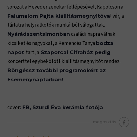
sorozat a Heveder zenekar fellépésével, Kapolcson a
l vár, a
Falumalom Pajta kiállításmegnyitóva
tárlatra helyi alkotók munkáiból válogattak.
családi napra válnak
Nyárádszentsimonban
kicsiket és nagyokat, a Kemencés Tanya
bodza
tart, a
napot
Szaporcai Cifraház pedig
koncerttel egybekötött kiállításmegnyitót rendez.
Böngéssz további programokért az
Eseménynaptárban!
cover
: FB, Szurdi Éva kerámia fotója
megosztás