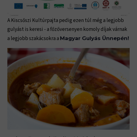
A Kiscsőszi Kultúrpajta pedig ezen túl még a legjobb
gulyást is keresi - a főzőversenyen komoly díjak várnak
a legjobb szakácsokra a
Magyar Gulyás Ünnepén!