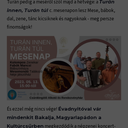
Turán pedig a meséről szól majd a hétvége: a
Turán
c. mesenapon lesz Mese, bábok,
innen, Turán túl
dal, zene, tánc kicsiknek és nagyoknak - meg persze
finomságok!
És ezzel még nincs vége!
Évadnyitóval vár
,
mindenkit Bakalja
Magyarlapádon a
megkezdődik a népzenei koncert-
Kultúrcsűrben