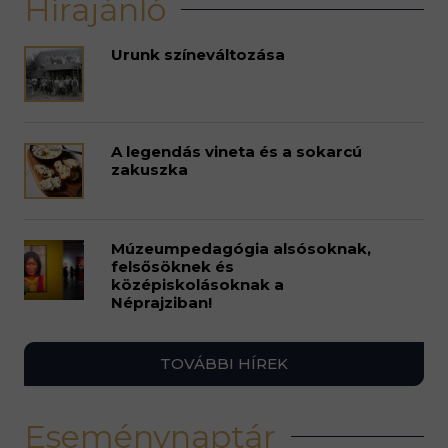
Hírajánló
Urunk színeváltozása
A legendás vineta és a sokarcú
zakuszka
Múzeumpedagógia alsósoknak,
felsősöknek és
középiskolásoknak a
Néprajziban!
TOVÁBBI HÍREK
Eseménynaptár