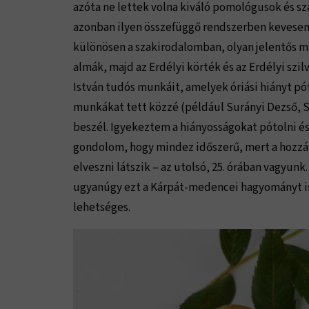
azóta ne lettek volna kiváló pomológusok és s
azonban ilyen összefüggő rendszerben kevesen 
különösen a szakirodalomban, olyan jelentős m
almák, majd az Erdélyi körték és az Erdélyi szi
István tudós munkáit, amelyek óriási hiányt pó
munkákat tett közzé (például Surányi Dezső, Sz
beszél. Igyekeztem a hiányosságokat pótolni é
gondolom, hogy mindez időszerű, mert a hozzá 
elveszni látszik – az utolsó, 25. órában vagyunk
ugyanúgy ezt a Kárpát-medencei hagyományt is m
lehetséges.