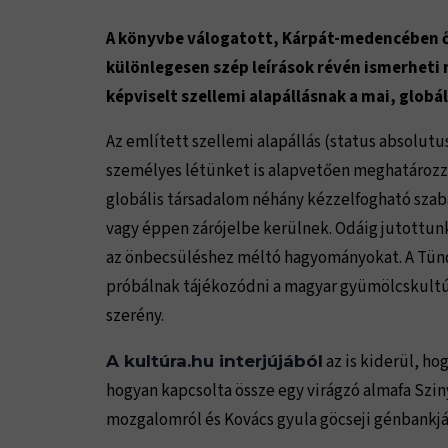
A könyvbe válogatott, Kárpát-medencében 
különlegesen szép leírások révén ismerheti m
képviselt szellemi alapállásnak a mai, globá
Az említett szellemi alapállás (status absolutu
személyes létünket is alapvetően meghatározza 
globális társadalom néhány kézzelfogható szab
vagy éppen zárójelbe kerülnek. Odáig jutottun
az önbecsüléshez méltó hagyományokat. A Tünd
próbálnak tájékozódni a magyar gyümölcskultúr
szerény.
az is kiderül, ho
A kultúra.hu interjújából
hogyan kapcsolta össze egy virágzó almafa Szin
mozgalomról és Kovács gyula göcseji génbankjár