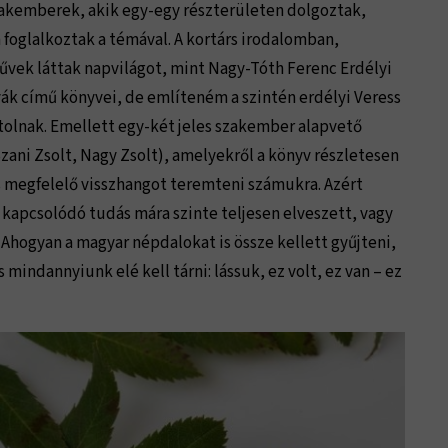
zakemberek, akik egy-egy részterületen dolgoztak,
foglalkoztak a témával. A kortárs irodalomban,
űvek láttak napvilágot, mint Nagy-Tóth Ferenc Erdélyi
lvák című könyvei, de említeném a szintén erdélyi Veress
tolnak. Emellett egy-két jeles szakember alapvető
ani Zsolt, Nagy Zsolt), amelyekről a könyv részletesen
s megfelelő visszhangot teremteni számukra. Azért
kapcsolódó tudás mára szinte teljesen elveszett, vagy
. Ahogyan a magyar népdalokat is össze kellett gyűjteni,
indannyiunk elé kell tárni: lássuk, ez volt, ez van – ez