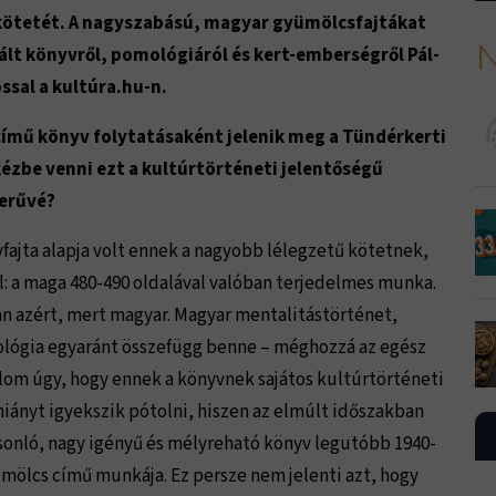
 kötetét. A nagyszabású, magyar gyümölcsfajtákat
N
lt könyvről, pomológiáról és kert-emberségről Pál-
ssal a kultúra.hu-n.
című könyv folytatásaként jelenik meg a Tündérkerti
ézbe venni ezt a kultúrtörténeti jelentőségű
zerűvé?
fajta alapja volt ennek a nagyobb lélegzetű kötetnek,
l: a maga 480-490 oldalával valóban terjedelmes munka.
n azért, mert magyar. Magyar mentalitástörténet,
iológia egyaránt összefügg benne – méghozzá az egész
om úgy, hogy ennek a könyvnek sajátos kultúrtörténeti
hiányt igyekszik pótolni, hiszen az elmúlt időszakban
sonló, nagy igényű és mélyreható könyv legutóbb 1940-
ölcs című munkája. Ez persze nem jelenti azt, hogy