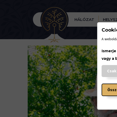
HÁLÓZAT
HELYS
Cooki
A webolda
Ismerje
vagy a 
Csak
Össz