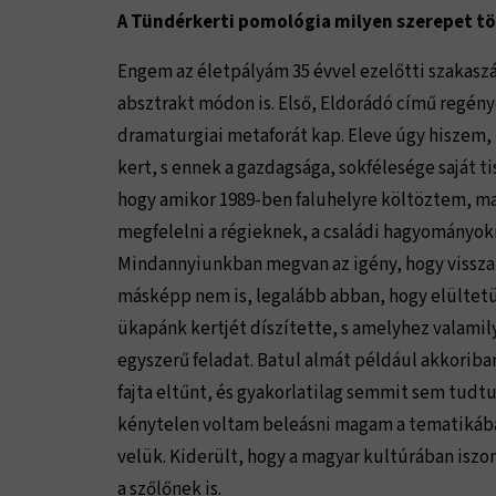
A Tündérkerti pomológia milyen szerepet t
Engem az életpályám 35 évvel ezelőtti szakaszá
absztrakt módon is. Első, Eldorádó című regén
dramaturgiai metaforát kap. Eleve úgy hiszem,
kert, s ennek a gazdagsága, sokfélesége saját t
hogy amikor 1989-ben faluhelyre költöztem, m
megfelelni a régieknek, a családi hagyományok
Mindannyiunkban megvan az igény, hogy vissza
másképp nem is, legalább abban, hogy elültetü
ükapánk kertjét díszítette, s amelyhez valami
egyszerű feladat. Batul almát például akkoriba
fajta eltűnt, és gyakorlatilag semmit sem tudtu
kénytelen voltam beleásni magam a tematikába. 
velük. Kiderült, hogy a magyar kultúrában isz
a szőlőnek is.