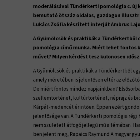
moderálásával Tündérkerti pomológia c. új
bemutató ötszáz oldalas, gazdagon illusztrá
Lukács Zsófia készített interjút Ambrus Lajo
A Gyümölcsök és praktikák a Tündérkertből 
pomológia című munka. Miért lehet fontos k
művet? Milyen kérdést tesz különösen idős
A Gyümölcsök és praktikák a Tündérkertből egy
amely méretében is jelentősen eltér az előzőtő
De miért fontos mindez napjainkban? Elsősorba
szellemtörténet, kultúrtörténet, néprajz és b
Kárpát-medencét érintően. Éppen ezért gondol
jelentősége van. A Tündérkerti pomológia régi 
nem született átfogó jellegű mű a témában. Ha
ben jelent meg, Rapaics Raymund A magyar gyüm