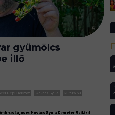
ar gyümölcs
e illő
FE
J
cei Népi Hálózat
Kovács Gyula
kultura.hu
mbrus Lajos és Kovács Gyula Demeter Szilárd