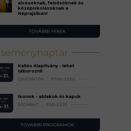
alsósoknak, felsősöknek és
középiskolásoknak a
Néprajziban!
TOVÁBBI HÍREK
Eseménynaptár
Kallós Alapítvány - lehet
BR.-AUG.
táborozni!
5-31.
CSÜTÖRTÖK
07:00-23:00
Ikonok - ablakok és kapuk
ÚL.-DEC.
SZOMBAT
11:00-23:30
4-31.
TOVÁBBI PROGRAMOK