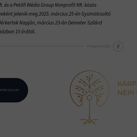
. és a Petőfi Média Group Nonprofit Kft. közös
szeként jelenik meg 2025. március 25-én Gyümölcsoltó
rkertek Napján, március 23-án Demeter Szilárd
házban 15 órától.
megosztás
MPRESSZUM