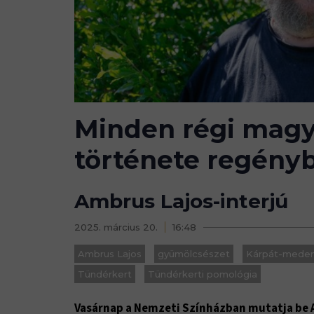
Minden régi magy
története regényb
Ambrus Lajos-interjú
2025. március 20.
16:48
Ambrus Lajos
gyümölcsészet
Kárpát-meden
Tündérkert
Tündérkerti pomológia
Vasárnap a Nemzeti Színházban mutatja be A