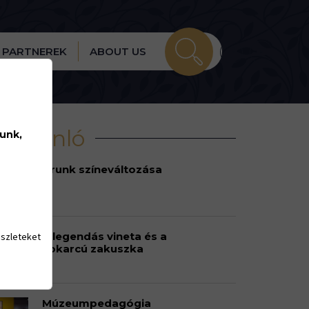
PARTNEREK
ABOUT US
írajánló
lunk,
Urunk színeváltozása
A legendás vineta és a
észleteket
sokarcú zakuszka
Múzeumpedagógia