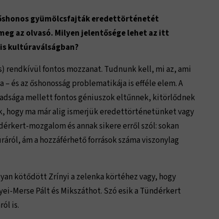
őshonos gyümölcsfajták eredettörténetét
eg az olvasó. Milyen jelentősége lehet az itt
lis kultúraválságban?
s) rendkívül fontos mozzanat. Tudnunk kell, mi az, ami
– és az őshonosság problematikája is efféle elem. A
adsága mellett fontos géniuszok eltűnnek, kitörlődnek
k, hogy ma már alig ismerjük eredettörténetünket vagy
érkert-mozgalom és annak sikere erről szól: sokan
áról, ám a hozzáférhető források száma viszonylag
gyan kötődött Zrínyi a zelenka körtéhez vagy, hogy
yei-Merse Pált és Mikszáthot. Szó esik a Tündérkert
ól is.