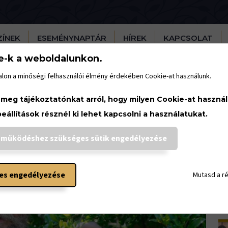
ZÍNEK
ESEMÉNYNAPTÁR
HÍREK
KAPCSOLAT
e-k a weboldalunkon.
lon a minőségi felhasználói élmény érdekében Cookie-at használunk.
H
 meg tájékoztatónkat arról, hogy milyen Cookie-at haszná
beállítások résznél ki lehet kapcsolni a használatukat.
 működéshez szükséges sütik engedélyezése
es engedélyezése
Mutasd a r