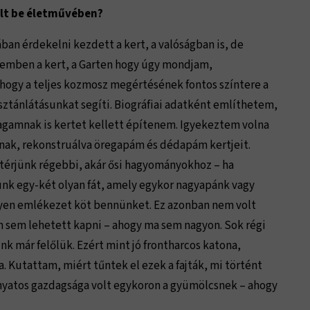
ölt be életművében?
ban érdekelni kezdett a kert, a valóságban is, de
yemben a kert, a Garten hogy úgy mondjam,
 hogy a teljes kozmosz megértésének fontos színtere a
isztánlátásunkat segíti. Biográfiai adatként említhetem,
agamnak is kertet kellett építenem. Igyekeztem volna
nak, rekonstruálva öregapám és dédapám kertjeit.
térjünk régebbi, akár ősi hagyományokhoz – ha
nk egy-két olyan fát, amely egykor nagyapánk vagy
lyen emlékezet köt bennünket. Ez azonban nem volt
n sem lehetett kapni – ahogy ma sem nagyon. Sok régi
nk már felőlük. Ezért mint jó frontharcos katona,
Kutattam, miért tűntek el ezek a fajták, mi történt
onyatos gazdagsága volt egykoron a gyümölcsnek – ahogy