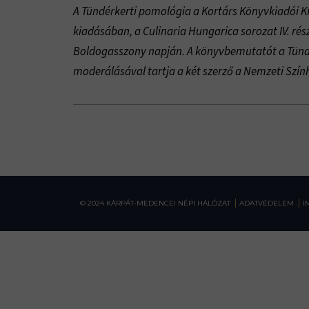
A Tündérkerti pomológia a Kortárs Könyvkiadói Kft
kiadásában, a Culinaria Hungarica sorozat IV. ré
Boldogasszony napján. A könyvbemutatót a Tündé
moderálásával tartja a két szerző a Nemzeti Szín
© 2024 KÁRPÁT-MEDENCEI NÉPI HÁLÓZAT
ADATVÉDELEM
I