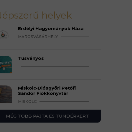
épszerű helyek
Erdélyi Hagyományok Háza
MAROSVÁSÁRHELY
Tusványos
Miskolc-Diósgyőri Petőfi
Sándor Fiókkönyvtár
MISKOLC
MÉG TÖBB PAJTA ÉS TÜNDÉRKERT