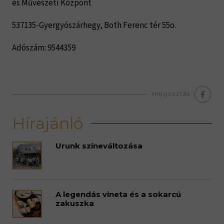
és Művészeti Központ
537135-Gyergyószárhegy, Both Ferenc tér 55o.
Adószám: 9544359
megosztás
Hírajánló
Urunk színeváltozása
A legendás vineta és a sokarcú
zakuszka