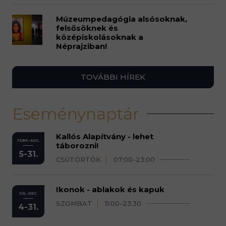
Múzeumpedagógia alsósoknak,
felsősöknek és
középiskolásoknak a
Néprajziban!
TOVÁBBI HÍREK
Eseménynaptár
Kallós Alapítvány - lehet
FEBR.-AUG.
táborozni!
5-31.
CSÜTÖRTÖK
07:00-23:00
Ikonok - ablakok és kapuk
JÚL.-DEC.
SZOMBAT
11:00-23:30
4-31.