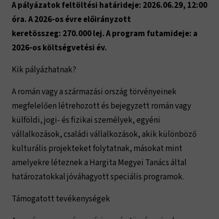
A pályázatok feltöltési határideje: 2026.06.29, 12:00
óra. A 2026-os évre előirányzott
keretösszeg: 270.000 lej. A program futamideje: a
2026-os költségvetési év.
Kik pályázhatnak?
A román vagy a származási ország törvényeinek
megfelelően létrehozott és bejegyzett román vagy
külföldi, jogi- és fizikai személyek, egyéni
vállalkozások, családi vállalkozások, akik különböző
kulturális projekteket folytatnak, másokat mint
amelyekre léteznek a Hargita Megyei Tanács által
határozatokkal jóváhagyott speciális programok.
Támogatott tevékenységek