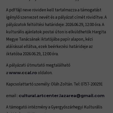
A pdf fájl neve röviden kell tartalmazza a támogatást
igénylő szervezet nevét és a pályázat címét rövidítve. A
pályázatok feltöltési határideje: 2026.06.29, 12:00 óra. A
kulturális ajánlatok postai úton is elküldhetők Hargita
Megye Tanácsának iktatójába papír alapon, kézi
aláírással ellátva, ezek beérkezési határideje az
iktatóba 2026.06.29, 12:00 óra.
A pályázati útmutató megtalálható
a
oldalon.
www.ccal.ro
Kapcsolattartó személy: Oláh Zoltán. Tel: 0757-200291
email :
cultural.artcenter.lazarea@gmail.com
A támogató intézmény a Gyergyószárhegyi Kulturális