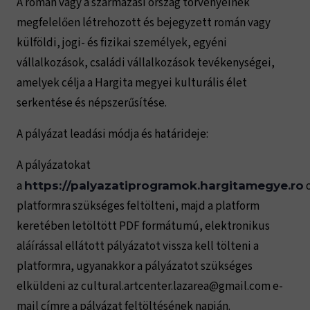
A román vagy a származási ország törvényeinek
megfelelően létrehozott és bejegyzett román vagy
külföldi, jogi- és fizikai személyek, egyéni
vállalkozások, családi vállalkozások tevékenységei,
amelyek célja a Hargita megyei kulturális élet
serkentése és népszerűsítése.
A pályázat leadási módja és határideje:
A pályázatokat
a
o
https://palyazatiprogramok.hargitamegye.ro
platformra szükséges feltölteni, majd a platform
keretében letöltött PDF formátumú, elektronikus
aláírással ellátott pályázatot vissza kell tölteni a
platformra, ugyanakkor a pályázatot szükséges
elküldeni az cultural.artcenter.lazarea@gmail.com e-
mail címre a pályázat feltöltésének napján.