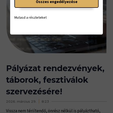
Összes engedélyezése
Mutasd a részleteket
Pályázat rendezvények,
táborok, fesztiválok
szervezésére!
2026. március 29.
8:23
Vissza nem tériítendő, önrész nélkül is pályáztható,