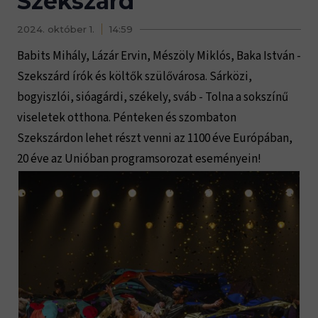
Szekszárd
2024. október 1.
14:59
Babits Mihály, Lázár Ervin, Mészöly Miklós, Baka István -
Szekszárd írók és költők szülővárosa. Sárközi,
bogyiszlói, sióagárdi, székely, sváb - Tolna a sokszínű
viseletek otthona. Pénteken és szombaton
Szekszárdon lehet részt venni az 1100 éve Európában,
20 éve az Unióban programsorozat eseményein!