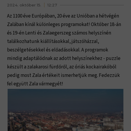
2024. október 15.
12:27
Az 1100 éve Európában, 20 éve az Unióban a hétvégén
Zalában kínál különleges programokat! Október 18-án
és 19-én Lenti és Zalaegerszeg számos helyszínén
találkozhatunk kiállításokkal, játszóházzal,
beszélgetésekkel és előadásokkal. A programok
mindig adaptálódnak az adott helyszínekhez - puzzle
készült a zalakarosi fürdőről, az óriás kockairakóból
pedig most Zala értékeit ismerhetjük meg. Fedezzük
fel együtt Zala vármegyét!