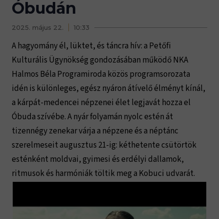
Óbudán
2025. május 22.
10:33
A hagyomány él, lüktet, és táncra hív: a Petőfi
Kulturális Ügynökség gondozásában működő NKA
Halmos Béla Programiroda közös programsorozata
idén is különleges, egész nyáron átívelő élményt kínál,
a kárpát-medencei népzenei élet legjavát hozza el
Óbuda szívébe. A nyár folyamán nyolc estén át
tizennégy zenekar várja a népzene és a néptánc
szerelmeseit augusztus 21-ig: kéthetente csütörtök
esténként moldvai, gyimesi és erdélyi dallamok,
ritmusok és harmóniák töltik meg a Kobuci udvarát.