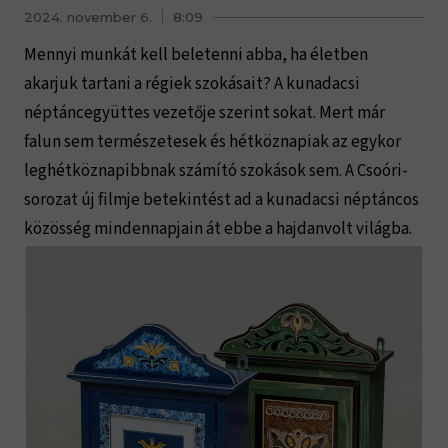
2024. november 6.
8:09
Mennyi munkát kell beletenni abba, ha életben
akarjuk tartani a régiek szokásait? A kunadacsi
néptáncegyüttes vezetője szerint sokat. Mert már
falun sem természetesek és hétköznapiak az egykor
leghétköznapibbnak számító szokások sem. A Csoóri-
sorozat új filmje betekintést ad a kunadacsi néptáncos
közösség mindennapjain át ebbe a hajdanvolt világba.