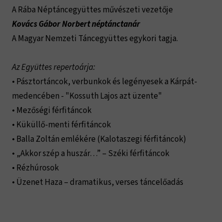
A Rába Néptáncegyüttes művészeti vezetője
Kovács Gábor Norbert néptánctanár
A Magyar Nemzeti Táncegyüttes egykori tagja.
Az Együttes repertoárja:
• Pásztortáncok, verbunkok és legényesek a Kárpát-
medencében - "Kossuth Lajos azt üzente"
• Mezőségi férfitáncok
• Küküllő-menti férfitáncok
• Balla Zoltán emlékére (Kalotaszegi férfitáncok)
• „Akkor szép a huszár…” – Széki férfitáncok
• Rézhúrosok
• Üzenet Haza – dramatikus, verses táncelőadás