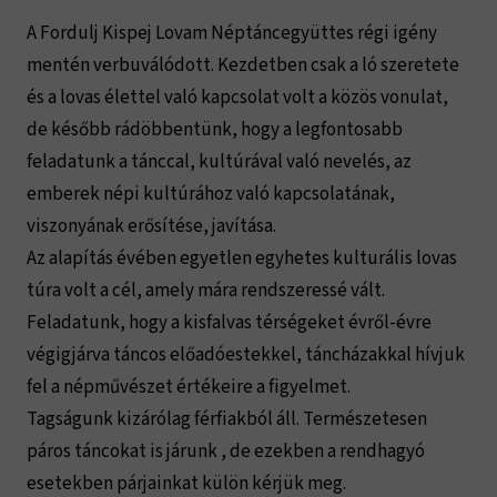
A Fordulj Kispej Lovam Néptáncegyüttes régi igény
mentén verbuválódott. Kezdetben csak a ló szeretete
és a lovas élettel való kapcsolat volt a közös vonulat,
de később rádöbbentünk, hogy a legfontosabb
feladatunk a tánccal, kultúrával való nevelés, az
emberek népi kultúrához való kapcsolatának,
viszonyának erősítése, javítása.
Az alapítás évében egyetlen egyhetes kulturális lovas
túra volt a cél, amely mára rendszeressé vált.
Feladatunk, hogy a kisfalvas térségeket évről-évre
végigjárva táncos előadóestekkel, táncházakkal hívjuk
fel a népművészet értékeire a figyelmet.
Tagságunk kizárólag férfiakból áll. Természetesen
páros táncokat is járunk , de ezekben a rendhagyó
esetekben párjainkat külön kérjük meg.