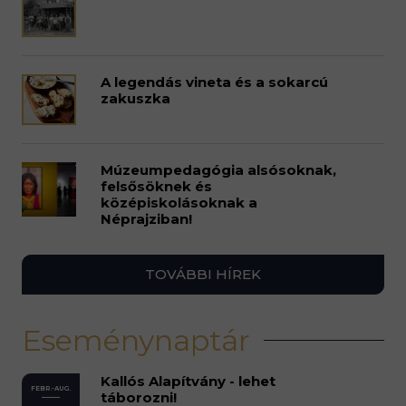
A legendás vineta és a sokarcú
zakuszka
Múzeumpedagógia alsósoknak,
felsősöknek és
középiskolásoknak a
Néprajziban!
TOVÁBBI HÍREK
Eseménynaptár
Kallós Alapítvány - lehet
FEBR.-AUG.
táborozni!