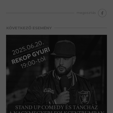
premium bootstrap themes
megosztás
KÖVETKEZŐ ESEMÉNY