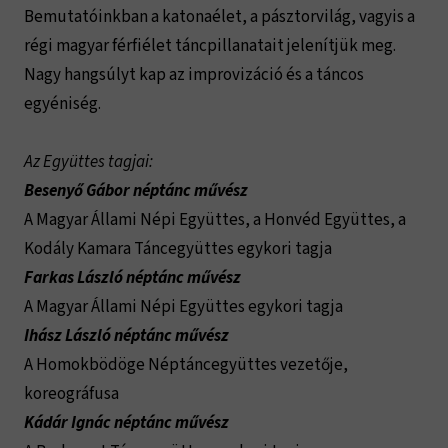
Bemutatóinkban a katonaélet, a pásztorvilág, vagyis a
régi magyar férfiélet táncpillanatait jelenítjük meg.
Nagy hangsúlyt kap az improvizáció és a táncos
egyéniség.
Az Együttes tagjai:
Besenyő Gábor néptánc művész
A Magyar Állami Népi Együttes, a Honvéd Együttes, a
Kodály Kamara Táncegyüttes egykori tagja
Farkas László néptánc művész
A Magyar Állami Népi Együttes egykori tagja
Ihász László néptánc művész
A Homokbödöge Néptáncegyüttes vezetője,
koreográfusa
Kádár Ignác néptánc művész