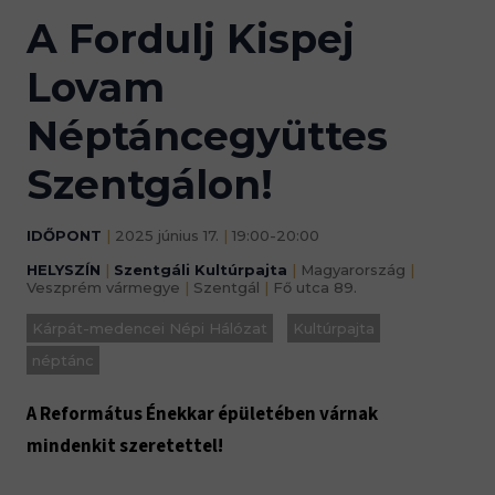
A Fordulj Kispej
Lovam
Néptáncegyüttes
Szentgálon!
IDŐPONT
|
2025 június 17.
|
19:00-20:00
HELYSZÍN
|
Szentgáli Kultúrpajta
|
Magyarország
|
Veszprém vármegye
|
Szentgál
|
Fő utca 89.
Kárpát-medencei Népi Hálózat
Kultúrpajta
néptánc
A Református Énekkar épületében várnak
mindenkit szeretettel!