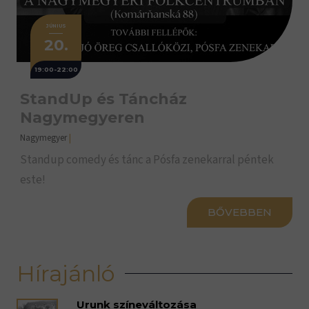
JÚNIUS
20.
19:00-22:00
StandUp és Táncház
Nagymegyeren
Nagymegyer
|
Standup comedy és tánc a Pósfa zenekarral péntek
este!
BŐVEBBEN
Hírajánló
Urunk színeváltozása