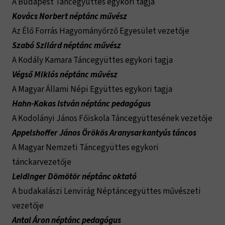
A Budapest Táncegyüttes egykori tagja
Kovács Norbert néptánc művész
Az Élő Forrás Hagyományőrző Egyesület vezetője
Szabó Szilárd néptánc művész
A Kodály Kamara Táncegyüttes egykori tagja
Végső Miklós néptánc művész
A Magyar Állami Népi Együttes egykori tagja
Hahn-Kakas István néptánc pedagógus
A Kodolányi János Főiskola Táncegyüttesének vezetője
Appelshoffer János Örökös Aranysarkantyús táncos
A Magyar Nemzeti Táncegyüttes egykori
tánckarvezetője
Leidinger Dömötör néptánc oktató
A budakalászi Lenvirág Néptáncegyüttes művészeti
vezetője
Antal Áron néptánc pedagógus