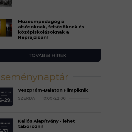
Múzeumpedagógia
alsósoknak, felsősöknek és
középiskolásoknak a
Néprajziban!
TOVÁBBI HÍREK
Eseménynaptár
Veszprém-Balaton Filmpiknik
GUSZTUS
SZERDA
10:00-22:00
6-29.
Kallós Alapítvány - lehet
BR.-AUG.
táborozni!
5-31.