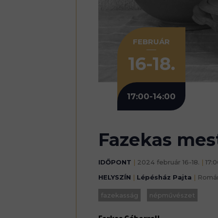
FEBRUÁR
16-18.
17:00-14:00
Fazekas mes
IDŐPONT
|
2024 február 16-18.
|
17:0
HELYSZÍN
|
Lépésház Pajta
|
Romá
fazekasság
népművészet