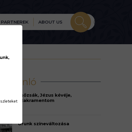
PARTNEREK
ABOUT US
lunk,
írajánló
Esőzsák, Jézus kévéje,
szakramentom
észleteket
Urunk színeváltozása