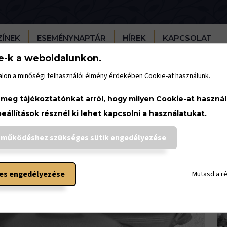
ZÍNEK
ESEMÉNYNAPTÁR
HÍREK
KAPCSOLAT
e-k a weboldalunkon.
lon a minőségi felhasználói élmény érdekében Cookie-at használunk.
 meg tájékoztatónkat arról, hogy milyen Cookie-at haszná
beállítások résznél ki lehet kapcsolni a használatukat.
H
 működéshez szükséges sütik engedélyezése
es engedélyezése
Mutasd a r