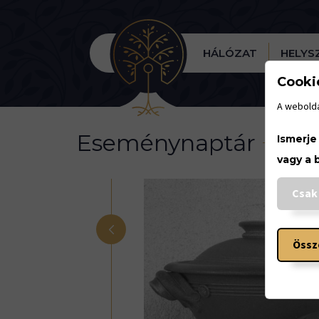
HÁLÓZAT
HELYS
Cooki
A webolda
Eseménynaptár
Ismerje
vagy a 
Csak
<
Össz