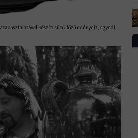
v tapasztalatával készíti sütő-főző edényeit, egyedi