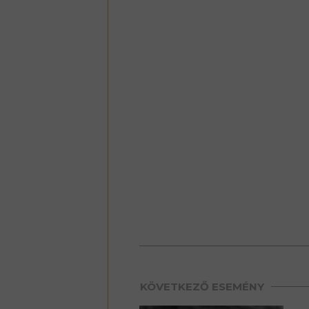
premium bootstrap theme
KÖVETKEZŐ ESEMÉNY