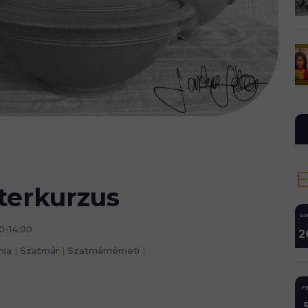
terkurzus
AU
0-14:00
2
nia
|
Szatmár
|
Szatmárnémeti
|
FE