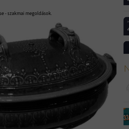
se - szakmai megoldások.
J
N