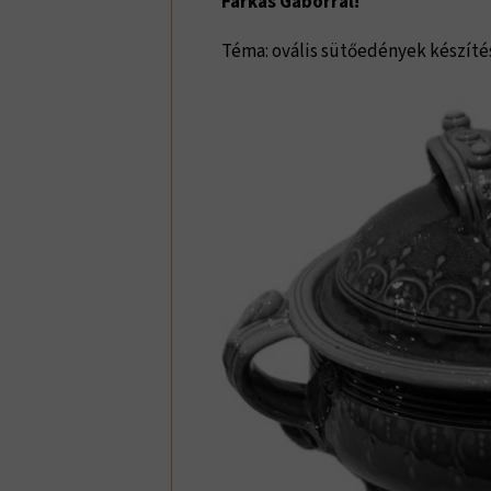
Farkas Gáborral!
Téma: ovális sütőedények készíté