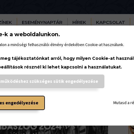
ZÍNEK
ESEMÉNYNAPTÁR
HÍREK
KAPCSOLAT
e-k a weboldalunkon.
lon a minőségi felhasználói élmény érdekében Cookie-at használunk.
 meg tájékoztatónkat arról, hogy milyen Cookie-at haszná
beállítások résznél ki lehet kapcsolni a használatukat.
H
 működéshez szükséges sütik engedélyezése
es engedélyezése
Mutasd a r