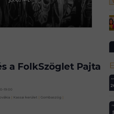
 a FolkSzöglet Pajta
AU
2
0-19:00
ovákia
|
Kassai kerület
|
Gombaszög
|
FE