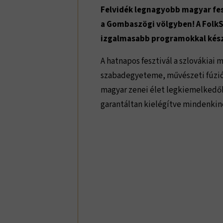
Felvidék legnagyobb magyar fesz
a Gombaszögi völgyben! A FolkS
izgalmasabb programokkal kész
A hatnapos fesztivál a szlovákiai
szabadegyeteme, művészeti fúziój
magyar zenei élet legkiemelkedőbb
garantáltan kielégítve mindenkine