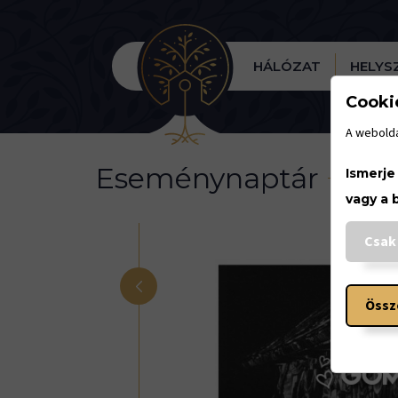
HÁLÓZAT
HELYS
Cooki
A webolda
Eseménynaptár
Ismerje
vagy a 
Csak
<
Össz