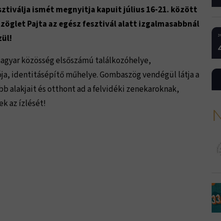
tiválja ismét megnyitja kapuit július 16-21. között
zöglet Pajta az egész fesztivál alatt izgalmasabbnál
ül!
J
 magyar közösség elsőszámú találkozóhelye,
a, identitásépítő műhelye. Gombaszög vendégül látja a
 alakjait és otthont ad a felvidéki zenekaroknak,
k az ízlését!
N