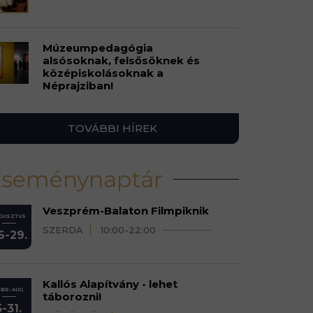
Múzeumpedagógia
alsósoknak, felsősöknek és
középiskolásoknak a
Néprajziban!
TOVÁBBI HÍREK
Eseménynaptár
Veszprém-Balaton Filmpiknik
GUSZTUS
SZERDA
10:00-22:00
6-29.
Kallós Alapítvány - lehet
BR.-AUG.
táborozni!
5-31.