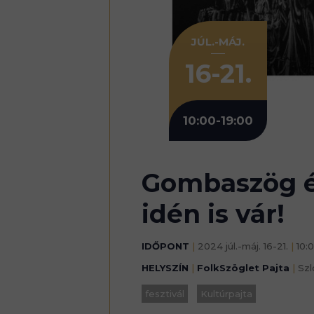
JÚL.-MÁJ.
16-21.
10:00-19:00
Gombaszög és
idén is vár!
IDŐPONT
|
2024 júl.-máj. 16-21.
|
10:0
HELYSZÍN
|
FolkSzöglet Pajta
|
Szl
fesztivál
Kultúrpajta