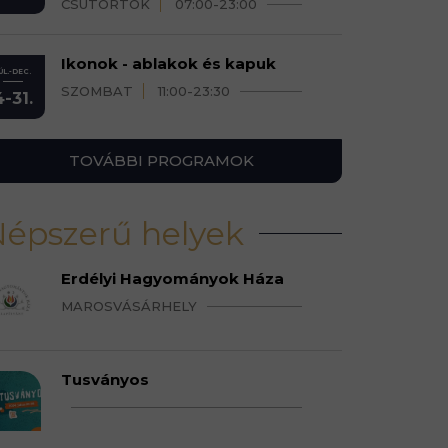
CSÜTÖRTÖK
07:00-23:00
Ikonok - ablakok és kapuk
ÚL.-DEC.
SZOMBAT
11:00-23:30
4-31.
TOVÁBBI PROGRAMOK
épszerű helyek
Erdélyi Hagyományok Háza
MAROSVÁSÁRHELY
Tusványos