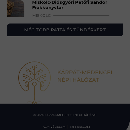
Miskolc-Diósgyőri Petőfi Sándor
Fiókkönyvtár
MISKOLC
MÉG TÖBB PAJTA ÉS TÜNDÉRKERT
© 2024 KÁRPÁT-MEDENCEI NÉPI HÁLÓZAT
ADATVÉDELEM
IMPRESSZUM