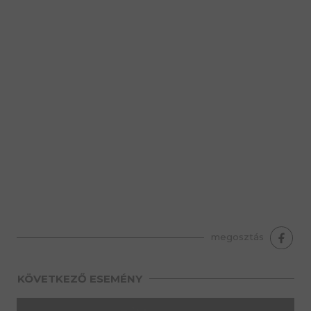
premium bootstrap themes
megosztás
KÖVETKEZŐ ESEMÉNY