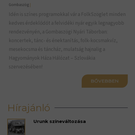
Gombaszög
|
Idén is színes programokkal vár a FolkSzöglet minden
kedves érdeklődőt a felvidéki nyár egyik legnagyobb
rendezvényén, a Gombaszögi Nyári Táborban:
koncertek, tánc- és énektanítás, folk-kocsmakvíz,
mesekocsma és táncház, mulatság hajnalig a
Hagyományok Háza Hálózat – Szlovákia
szervezésében!
BŐVEBBEN
Hírajánló
Urunk színeváltozása