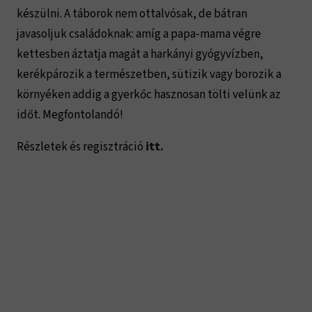
készülni. A táborok nem ottalvósak, de bátran
javasoljuk családoknak: amíg a papa-mama végre
kettesben áztatja magát a harkányi gyógyvízben,
kerékpározik a természetben, sütizik vagy borozik a
környéken addig a gyerkőc hasznosan tölti velünk az
időt. Megfontolandó!
Részletek és regisztráció
itt.