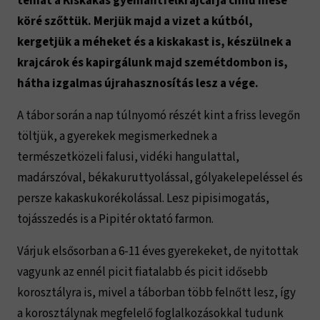
témát a Kiskakas gyémántfélkrajcárja című mese
köré szőttük. Merjük majd a vizet a kútból,
kergetjük a méheket és a kiskakast is, készülnek a
krajcárok és kapirgálunk majd szemétdombon is,
hátha izgalmas újrahasznosítás lesz a vége.
A tábor során a nap túlnyomó részét kint a friss levegőn
töltjük, a gyerekek megismerkednek a
természetközeli falusi, vidéki hangulattal,
madárszóval, békakuruttyolással, gólyakelepeléssel és
persze kakaskukorékolással. Lesz pipisimogatás,
tojásszedés is a Pipitér oktató farmon.
Várjuk elsősorban a 6-11 éves gyerekeket, de nyitottak
vagyunk az ennél picit fiatalabb és picit idősebb
korosztályra is, mivel a táborban több felnőtt lesz, így
a korosztálynak megfelelő foglalkozásokkal tudunk