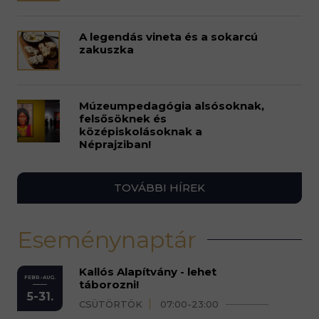
A legendás vineta és a sokarcú
zakuszka
Múzeumpedagógia alsósoknak,
felsősöknek és
középiskolásoknak a
Néprajziban!
TOVÁBBI HÍREK
Eseménynaptár
Kallós Alapítvány - lehet
FEBR.-AUG.
táborozni!
5-31.
CSÜTÖRTÖK
07:00-23:00