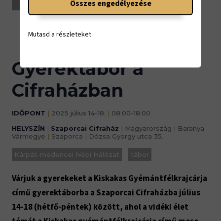
Összes engedélyezése
08:00-18:00
Mutasd a részleteket
Gyerektábor a
Cifraházban
IDŐPONT
|
2025 július 14-18.
|
08:00-18:00
HELYSZÍN
|
Szaporcai Cifraház
|
Magyarország
|
Baranya
Vármegye
|
Szaporca
|
Dózsa György utca 35.
Kárpát-medencei Népi Hálózat
tábor
Várjuk a gyerekeket a Kiskakas Gyémántfélkrajcárja
című gyerektáborba a Szaporcai Cifraházba július
14-18 (hétfő-péntek) között, ahol a vidéki élet