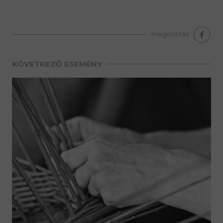
premium bootstrap themes
megosztás
KÖVETKEZŐ ESEMÉNY