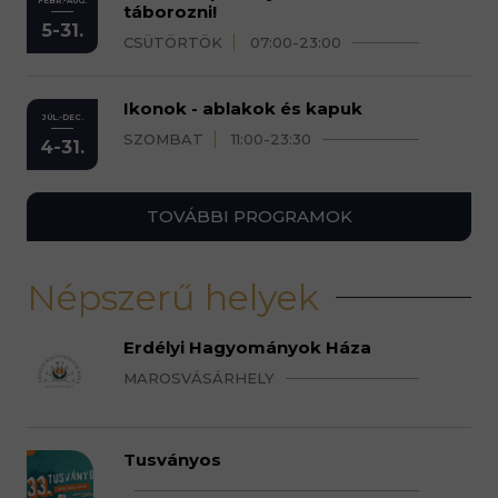
FEBR.-AUG.
táborozni!
5-31.
CSÜTÖRTÖK
07:00-23:00
Ikonok - ablakok és kapuk
JÚL.-DEC.
SZOMBAT
11:00-23:30
4-31.
TOVÁBBI PROGRAMOK
Népszerű helyek
Erdélyi Hagyományok Háza
MAROSVÁSÁRHELY
Tusványos