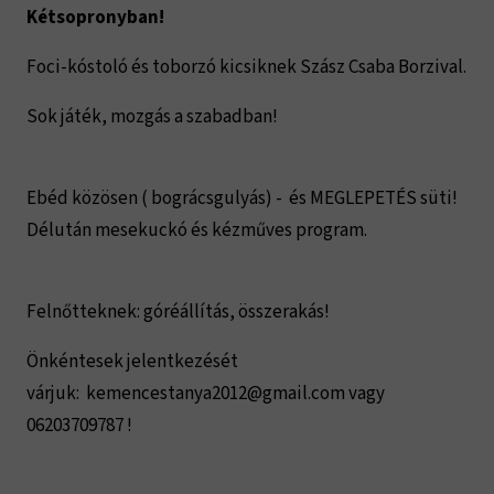
Kétsopronyban!
Foci-kóstoló és toborzó kicsiknek Szász Csaba Borzival.
Sok játék, mozgás a szabadban!
Ebéd közösen ( bográcsgulyás) - és MEGLEPETÉS süti!
Délután mesekuckó és kézműves program.
Felnőtteknek: góréállítás, összerakás!
Önkéntesek jelentkezését
várjuk: kemencestanya2012@gmail.com vagy
06203709787 !