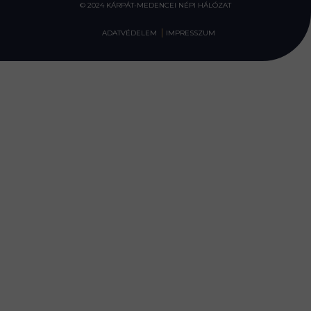
© 2024 KÁRPÁT-MEDENCEI NÉPI HÁLÓZAT
ADATVÉDELEM
IMPRESSZUM