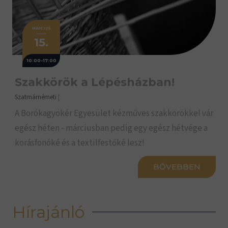
MÁRCIUS
15.
10:00-17:00
Szakkörök a Lépésházban!
Szatmárnémeti
|
A Borókagyökér Egyesület kézműves szakkörökkel vár
egész héten - márciusban pedig egy egész hétvége a
korásfonóké és a textilfestőké lesz!
BŐVEBBEN
Hírajánló