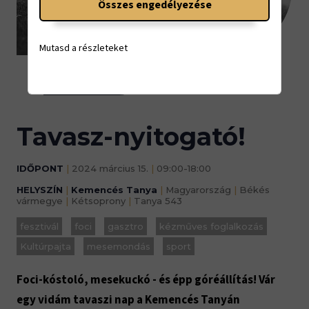
Összes engedélyezése
15.
Mutasd a részleteket
09:00-18:00
Tavasz-nyitogató!
IDŐPONT
|
2024 március 15.
|
09:00-18:00
HELYSZÍN
|
Kemencés Tanya
|
Magyarország
|
Békés
vármegye
|
Kétsoprony
|
Tanya 543
fesztivál
foci
gasztro
kézműves foglalkozás
Kultúrpajta
mesemondás
sport
Foci-kóstoló, mesekuckó - és épp góréállítás! Vár
egy vidám tavaszi nap a Kemencés Tanyán