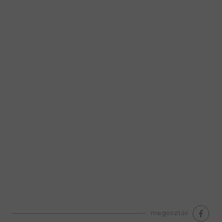
premium bootstrap themes
megosztás