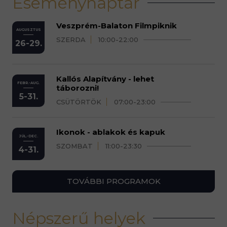
Eseménynaptár
Veszprém-Balaton Filmpiknik
AUGUSZTUS
SZERDA
10:00-22:00
26-29.
Kallós Alapítvány - lehet
FEBR.-AUG.
táborozni!
5-31.
CSÜTÖRTÖK
07:00-23:00
Ikonok - ablakok és kapuk
JÚL.-DEC.
SZOMBAT
11:00-23:30
4-31.
TOVÁBBI PROGRAMOK
Népszerű helyek