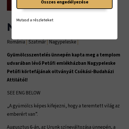
Összes engedélyezése
Mutasd a részleteket
Nagypeleske
Románia
|
Szatmár
|
Nagypeleske
|
Gyümölcsszentelés ünnepén kapta meg a templom
udvarában lévő Petőfi emlékházban Nagypeleske
Petőfi körtefájának oltványát Csókási-Budaházi
Attilától!
SEE ENG BELOW
„A gyümölcs képes kifejezni, hogy a teremtett világ az
emberért van”.
Augusztus 6-án, az Urunk színeváltozása ünnepén, a