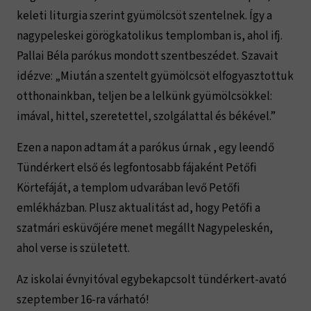
keleti liturgia szerint gyümölcsöt szentelnek. Így a
nagypeleskei görögkatolikus templomban is, ahol ifj.
Pallai Béla parókus mondott szentbeszédet. Szavait
idézve: „Miután a szentelt gyümölcsöt elfogyasztottuk
otthonainkban, teljen be a lelkünk gyümölcsökkel:
imával, hittel, szeretettel, szolgálattal és békével.”
Ezen a napon adtam át a parókus úrnak , egy leendő
Tündérkert első és legfontosabb fájaként Petőfi
Körtefáját, a templom udvarában levő Petőfi
emlékházban. Plusz aktualitást ad, hogy Petőfi a
szatmári esküvőjére menet megállt Nagypeleskén,
ahol verse is született.
Az iskolai évnyitóval egybekapcsolt tündérkert-avató
szeptember 16-ra várható!