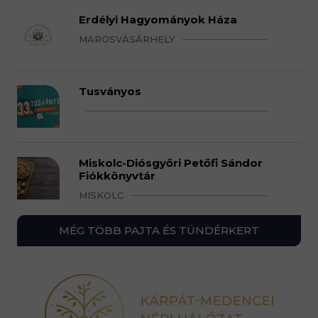
Erdélyi Hagyományok Háza
MAROSVÁSÁRHELY
Tusványos
Miskolc-Diósgyőri Petőfi Sándor
Fiókkönyvtár
MISKOLC
MÉG TÖBB PAJTA ÉS TÜNDÉRKERT