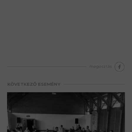
premium bootstrap themes
megosztás
KÖVETKEZŐ ESEMÉNY