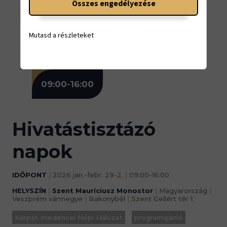
Összes engedélyezése
JAN.-FEBR.
Mutasd a részleteket
29-2.
09:00-16:00
Hivatástisztázó
napok
IDŐPONT
|
2026 jan.-febr. 29-2.
|
09:00-16:00
HELYSZÍN
|
Szent Mauríciusz Monostor
|
Magyarország
|
Veszprém vármegye
|
Bakonybél
|
Szent Gellért tér 1.
Kárpát-medencei Népi Hálózat
programajánló