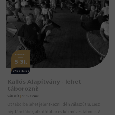
FEBR.-AUG.
5-31.
07:00-23:00
Kallós Alapítvány - lehet
táborozni!
Válaszút
|
nr 7 Rascruci
Öt táborba lehet jelentkezni idén Válaszútra. Lesz
néptánctábor, alkotótábor és kézműves tábor is. A