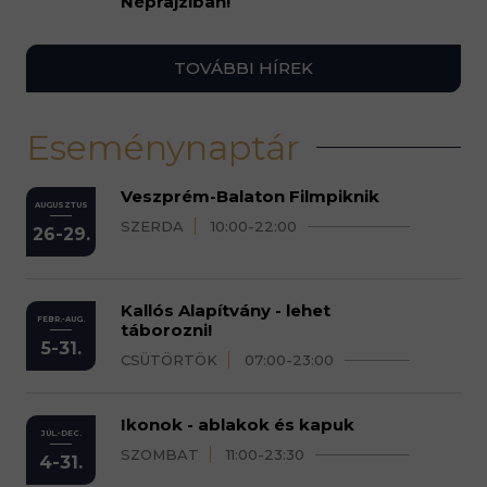
Néprajziban!
TOVÁBBI HÍREK
Eseménynaptár
Veszprém-Balaton Filmpiknik
AUGUSZTUS
SZERDA
10:00-22:00
26-29.
Kallós Alapítvány - lehet
FEBR.-AUG.
táborozni!
5-31.
CSÜTÖRTÖK
07:00-23:00
Ikonok - ablakok és kapuk
JÚL.-DEC.
SZOMBAT
11:00-23:30
4-31.