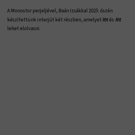
A Monostor perjeljével, Baán Izsákkal 2025. őszén
készítettünk interjút két részben, amelyet
és
itt
itt
lehet elolvasni.