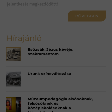
jelentkezés megkezdődött!
BŐVEBBEN
Hírajánló
Esőzsák, Jézus kévéje,
szakramentom
Urunk színeváltozása
Múzeumpedagógia alsósoknak,
felsősöknek és
középiskolásoknak a