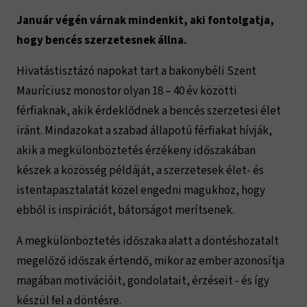
Január végén várnak mindenkit, aki fontolgatja,
hogy bencés szerzetesnek állna.
Hivatástisztázó napokat tart a bakonybéli Szent
Mauríciusz monostor olyan 18 – 40 év közötti
férfiaknak, akik érdeklődnek a bencés szerzetesi élet
iránt. Mindazokat a szabad állapotú férfiakat hívják,
akik a megkülönböztetés érzékeny időszakában
készek a közösség példáját, a szerzetesek élet- és
istentapasztalatát közel engedni magukhoz, hogy
ebből is inspirációt, bátorságot merítsenek.
A megkülönböztetés időszaka alatt a döntéshozatalt
megelőző időszak értendő, mikor az ember azonosítja
magában motivációit, gondolatait, érzéseit - és így
készül fel a döntésre.