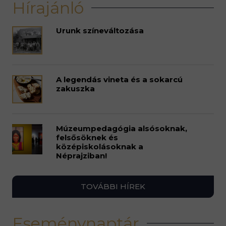
Hírajánló
Urunk színeváltozása
A legendás vineta és a sokarcú
zakuszka
Múzeumpedagógia alsósoknak,
felsősöknek és
középiskolásoknak a
Néprajziban!
TOVÁBBI HÍREK
Eseménynaptár