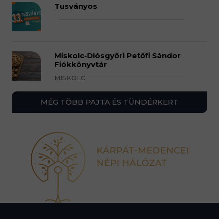
Tusványos
Miskolc-Diósgyőri Petőfi Sándor
Fiókkönyvtár
MISKOLC
MÉG TÖBB PAJTA ÉS TÜNDÉRKERT