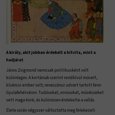
A király, akit jobban érdekelt a hitvita, mint a
hadjárat
János Zsigmond nemcsak politikusként volt
különleges. A kortársak szerint rendkívül művelt,
kíváncsi ember volt; reneszánsz udvart tartott fenn
Gyulafehérváron. Tudósokat, orvosokat, művészeket
vett maga köré, és különösen érdekelte a vallás.
Élete során négyszer változtatta meg felekezeti