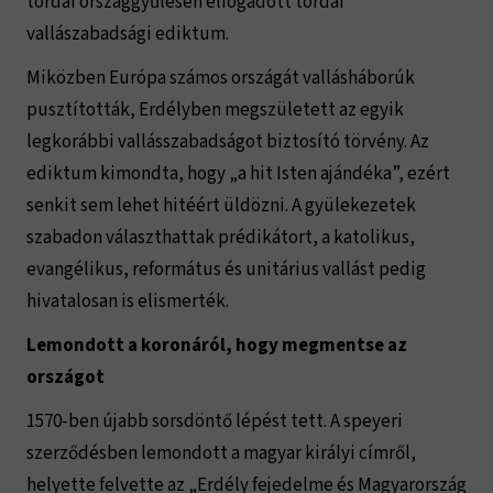
tordai országgyűlésen elfogadott tordai
vallászabadsági ediktum.
Miközben Európa számos országát vallásháborúk
pusztították, Erdélyben megszületett az egyik
legkorábbi vallásszabadságot biztosító törvény. Az
ediktum kimondta, hogy „a hit Isten ajándéka”, ezért
senkit sem lehet hitéért üldözni. A gyülekezetek
szabadon választhattak prédikátort, a katolikus,
evangélikus, református és unitárius vallást pedig
hivatalosan is elismerték.
Lemondott a koronáról, hogy megmentse az
országot
1570-ben újabb sorsdöntő lépést tett. A speyeri
szerződésben lemondott a magyar királyi címről,
helyette felvette az „Erdély fejedelme és Magyarország