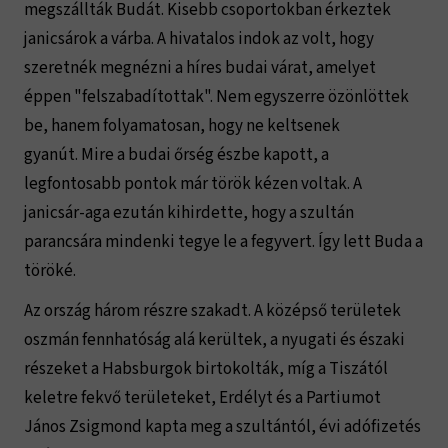
megszállták Budát. Kisebb csoportokban érkeztek
janicsárok a várba. A hivatalos indok az volt, hogy
szeretnék megnézni a híres budai várat, amelyet
éppen "felszabadítottak". Nem egyszerre özönlöttek
be, hanem folyamatosan, hogy ne keltsenek
gyanút. Mire a budai őrség észbe kapott, a
legfontosabb pontok már török kézen voltak. A
janicsár-aga ezután kihirdette, hogy a szultán
parancsára mindenki tegye le a fegyvert. Így lett Buda a
töröké.
Az ország három részre szakadt. A középső területek
oszmán fennhatóság alá kerültek, a nyugati és északi
részeket a Habsburgok birtokolták, míg a Tiszától
keletre fekvő területeket, Erdélyt és a Partiumot
János Zsigmond kapta meg a szultántól, évi adófizetés