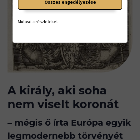
Összes engedélyezése
Mutasd a részleteket
A király, aki soha
nem viselt koronát
– mégis ő írta Európa egyik
legmodernebb törvényét