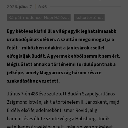
2026. július 7.
8:46
Kárpát-medencei Népi Hálózat
kultúrtörténet
Egy kétéves kisfiú ül a világ egyik leghatalmasabb
uralkodójának ölében. A szultán megsimogatja a
fejét - miközben odakint a janicsárok csellel
elfoglalják Budát. A gyermek ebből semmit sem ért.
Mégis ő lett annak a történelmi fordulópontnak a
jelképe, amely Magyarország három részre
szakadásához vezetett.
Július 7-én 486 éve született Budán Szapolyai János
Zsigmond István, akit a történelem II. Jánosként, majd
Erdély első fejedelmeként ismer. Rövid, alig
harmincéves élete szinte végig a Habsburg–török
vetélkedés árnyékában telt, mégis olyan örökséget