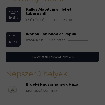
Kallós Alapítvány - lehet
FEBR.-AUG.
táborozni!
5-31.
CSÜTÖRTÖK
07:00-23:00
Ikonok - ablakok és kapuk
JÚL.-DEC.
SZOMBAT
11:00-23:30
4-31.
TOVÁBBI PROGRAMOK
Népszerű helyek
Erdélyi Hagyományok Háza
MAROSVÁSÁRHELY