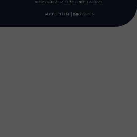
© 2024 KÁRPÁT-MEDENCEI NÉPI HÁLÓZAT
ADATVÉDELEM
IMPRESSZUM