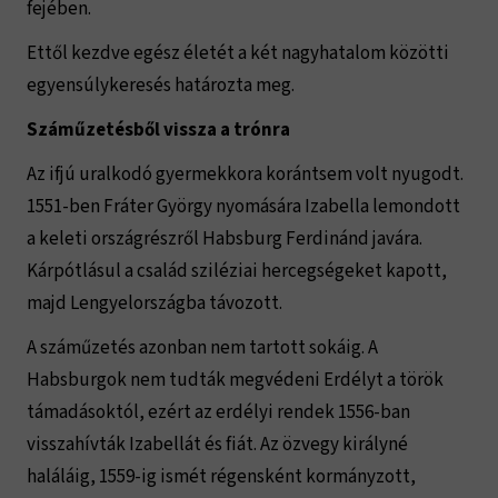
fejében.
Ettől kezdve egész életét a két nagyhatalom közötti
egyensúlykeresés határozta meg.
Száműzetésből vissza a trónra
Az ifjú uralkodó gyermekkora korántsem volt nyugodt.
1551-ben Fráter György nyomására Izabella lemondott
a keleti országrészről Habsburg Ferdinánd javára.
Kárpótlásul a család sziléziai hercegségeket kapott,
majd Lengyelországba távozott.
A száműzetés azonban nem tartott sokáig. A
Habsburgok nem tudták megvédeni Erdélyt a török
támadásoktól, ezért az erdélyi rendek 1556-ban
visszahívták Izabellát és fiát. Az özvegy királyné
haláláig, 1559-ig ismét régensként kormányzott,