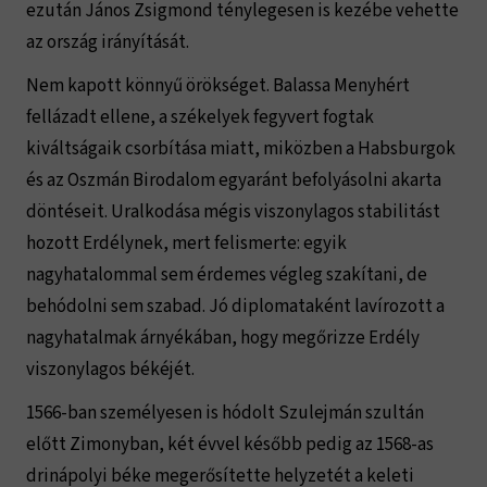
ezután János Zsigmond ténylegesen is kezébe vehette
az ország irányítását.
Nem kapott könnyű örökséget. Balassa Menyhért
fellázadt ellene, a székelyek fegyvert fogtak
kiváltságaik csorbítása miatt, miközben a Habsburgok
és az Oszmán Birodalom egyaránt befolyásolni akarta
döntéseit. Uralkodása mégis viszonylagos stabilitást
hozott Erdélynek, mert felismerte: egyik
nagyhatalommal sem érdemes végleg szakítani, de
behódolni sem szabad. Jó diplomataként lavírozott a
nagyhatalmak árnyékában, hogy megőrizze Erdély
viszonylagos békéjét.
1566-ban személyesen is hódolt Szulejmán szultán
előtt Zimonyban, két évvel később pedig az 1568-as
drinápolyi béke megerősítette helyzetét a keleti