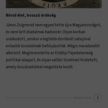
Rövid élet, hosszú örökség
János Zsigmond nem egyesítette újra Magyarországot,
és nem lett diadalmas hadvezér. Olyan korban
uralkodott, amikor a legtöbb döntését nála jóval
erősebb birodalmak befolyásolták. Mégis maradandót
alkotott. Megteremtette az Erdélyi Fejedelemség
politikai alapjait, és olyan vallási türelmet hirdetett,
amely évszázadokkal megelőzte korát.
megosztás