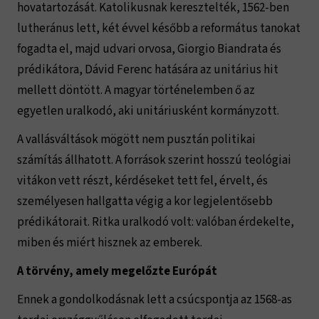
hovatartozását. Katolikusnak keresztelték, 1562-ben
lutheránus lett, két évvel később a református tanokat
fogadta el, majd udvari orvosa, Giorgio Biandrata és
prédikátora, Dávid Ferenc hatására az unitárius hit
mellett döntött. A magyar történelemben ő az
egyetlen uralkodó, aki unitáriusként kormányzott.
A vallásváltások mögött nem pusztán politikai
számítás állhatott. A források szerint hosszú teológiai
vitákon vett részt, kérdéseket tett fel, érvelt, és
személyesen hallgatta végig a kor legjelentősebb
prédikátorait. Ritka uralkodó volt: valóban érdekelte,
miben és miért hisznek az emberek.
A törvény, amely megelőzte Európát
Ennek a gondolkodásnak lett a csúcspontja az 1568-as