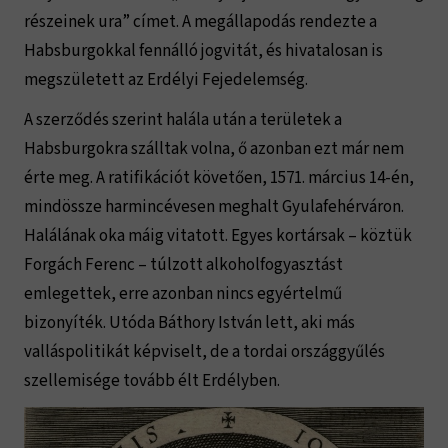
részeinek ura” címet. A megállapodás rendezte a
Habsburgokkal fennálló jogvitát, és hivatalosan is
megszületett az Erdélyi Fejedelemség.
A szerződés szerint halála után a területek a
Habsburgokra szálltak volna, ő azonban ezt már nem
érte meg. A ratifikációt követően, 1571. március 14-én,
mindössze harmincévesen meghalt Gyulafehérváron.
Halálának oka máig vitatott. Egyes kortársak – köztük
Forgách Ferenc – túlzott alkoholfogyasztást
emlegettek, erre azonban nincs egyértelmű
bizonyíték. Utóda Báthory István lett, aki más
valláspolitikát képviselt, de a tordai országgyűlés
szellemisége tovább élt Erdélyben.