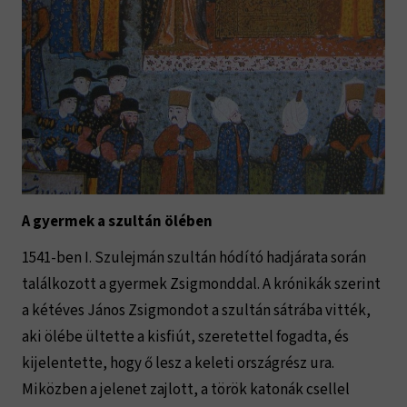
A gyermek a szultán ölében
1541-ben I. Szulejmán szultán hódító hadjárata során
találkozott a gyermek Zsigmonddal. A krónikák szerint
a kétéves János Zsigmondot a szultán sátrába vitték,
aki ölébe ültette a kisfiút, szeretettel fogadta, és
kijelentette, hogy ő lesz a keleti országrész ura.
Miközben a jelenet zajlott, a török katonák csellel