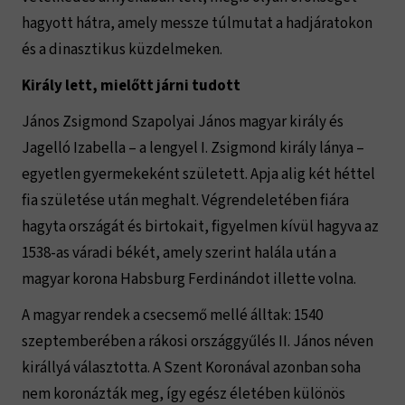
hagyott hátra, amely messze túlmutat a hadjáratokon
és a dinasztikus küzdelmeken.
Király lett, mielőtt járni tudott
János Zsigmond Szapolyai János magyar király és
Jagelló Izabella – a lengyel I. Zsigmond király lánya –
egyetlen gyermekeként született. Apja alig két héttel
fia születése után meghalt. Végrendeletében fiára
hagyta országát és birtokait, figyelmen kívül hagyva az
1538-as váradi békét, amely szerint halála után a
magyar korona Habsburg Ferdinándot illette volna.
A magyar rendek a csecsemő mellé álltak: 1540
szeptemberében a rákosi országgyűlés II. János néven
királlyá választotta. A Szent Koronával azonban soha
nem koronázták meg, így egész életében különös