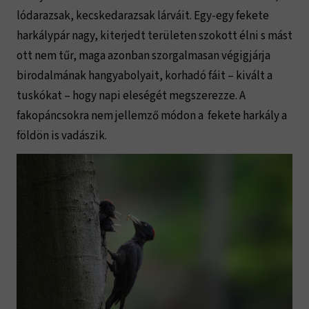
lódarazsak, kecskedarazsak lárváit. Egy-egy fekete
harkálypár nagy, kiterjedt területen szokott élni s mást
ott nem tűr, maga azonban szorgalmasan végigjárja
birodalmának hangyabolyait, korhadó fáit – kivált a
tuskókat – hogy napi eleségét megszerezze. A
fakopáncsokra nem jellemző módon a fekete harkály a
földön is vadászik.