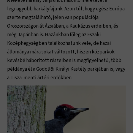
A fekete harkály varjakhoz hasonló méretével a
legnagyobb harkályfajunk. Azon túl, hogy egész Európa
szerte megtalálható, jelen van populációja
Oroszországon át Ázsiában, a Kaukázus erdeiben, és
még Japánban is. Hazánkban főleg az Északi
Középhegységben találkozhatunk vele, de hazai
állománya mára sokat változott, hiszen közparkok
kevésbé háborított részeiben is megfigyelhető, több
példánya él a Gödöllői Királyi Kastély parkjában is, vagy
a Tisza-menti ártéri erdőkben.