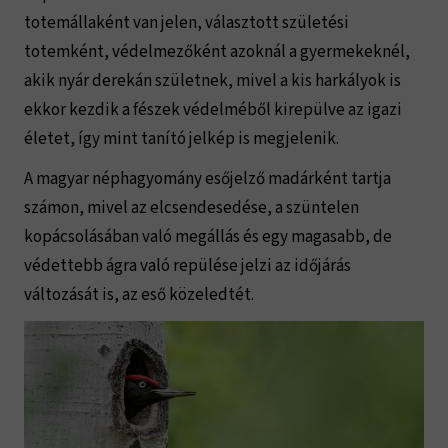
totemállaként van jelen, választott születési
totemként, védelmezőként azoknál a gyermekeknél,
akik nyár derekán születnek, mivel a kis harkályok is
ekkor kezdik a fészek védelméből kirepülve az igazi
életet, így mint tanító jelkép is megjelenik.
A magyar néphagyomány esőjelző madárként tartja
számon, mivel az elcsendesedése, a szüntelen
kopácsolásában való megállás és egy magasabb, de
védettebb ágra való repülése jelzi az időjárás
változását is, az eső közeledtét.