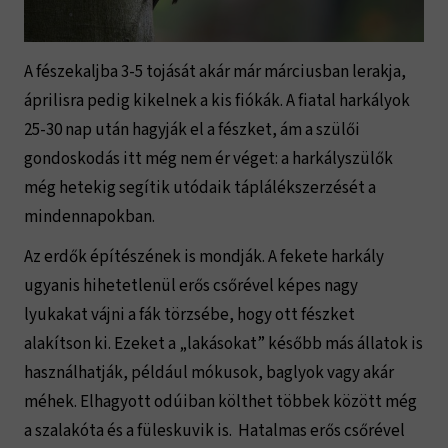
A fészekaljba 3-5 tojását akár már márciusban lerakja,
áprilisra pedig kikelnek a kis fiókák. A fiatal harkályok
25-30 nap után hagyják el a fészket, ám a szülői
gondoskodás itt még nem ér véget: a harkályszülők
még hetekig segítik utódaik táplálékszerzését a
mindennapokban.
Az erdők építészének is mondják. A fekete harkály
ugyanis hihetetlenül erős csőrével képes nagy
lyukakat vájni a fák törzsébe, hogy ott fészket
alakítson ki. Ezeket a „lakásokat” később más állatok is
használhatják, például mókusok, baglyok vagy akár
méhek. Elhagyott odúiban költhet többek között még
a szalakóta és a füleskuvik is. Hatalmas erős csőrével