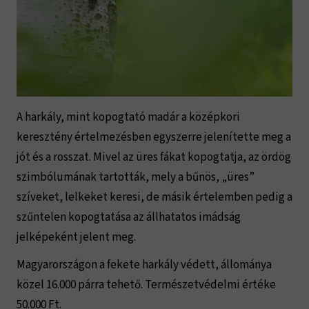
A harkály, mint kopogtató madár a középkori
keresztény értelmezésben egyszerre jelenítette meg a
jót és a rosszat. Mivel az üres fákat kopogtatja, az ördög
szimbólumának tartották, mely a bűnös, „üres”
szíveket, lelkeket keresi, de másik értelemben pedig a
szűntelen kopogtatása az állhatatos imádság
jelképeként jelent meg.
Magyarországon a fekete harkály védett, állománya
közel 16.000 párra tehető. Természetvédelmi értéke
50.000 Ft.