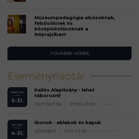
Múzeumpedagógia alsósoknak,
felsősöknek és
középiskolásoknak a
Néprajziban!
TOVÁBBI HÍREK
Eseménynaptár
Kallós Alapítvány - lehet
FEBR.-AUG.
táborozni!
5-31.
CSÜTÖRTÖK
07:00-23:00
Ikonok - ablakok és kapuk
JÚL.-DEC.
SZOMBAT
11:00-23:30
4-31.