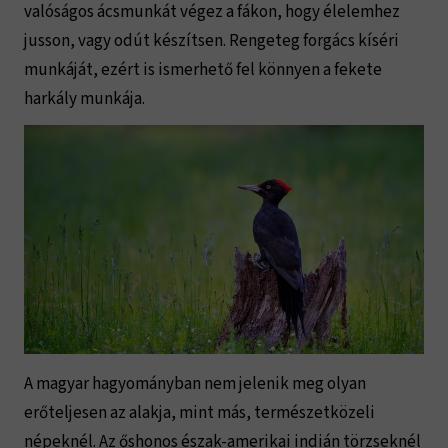
valóságos ácsmunkát végez a fákon, hogy élelemhez
jusson, vagy odút készítsen. Rengeteg forgács kíséri
munkáját, ezért is ismerhető fel könnyen a fekete
harkály munkája.
A magyar hagyományban nem jelenik meg olyan
erőteljesen az alakja, mint más, természetközeli
népeknél. Az őshonos észak-amerikai indián törzseknél