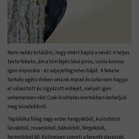
Nem nehéz kitalálni, hogy miért kapta a nevét. A teljes
teste fekete, ám a hím fején lévő piros, vörös korona
igen impozáns - ez adja jellegzetes báját. A fekete
harkály egész évben velünk marad és soha nem hagyja
el választott és vigyázott erdejét, melyet igen
vehemensen véd. Csak kivételes esetekben leshetjük
meg közelebbről.
Tápláléka főleg nagy erdei hangyákból, különböző
lárvákból, rovarokból, bábokból, férgekből,
hernyókból áll. Különösen szereti a farontó darazsak,