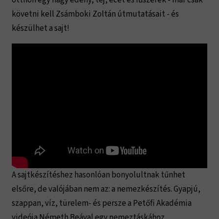
követni kell Zsámboki Zoltán útmutatásait - és
készülhet a sajt!
A sajtkészítéshez hasonlóan bonyolultnak tűnhet
elsőre, de valójában nem az: a nemezkészítés. Gyapjú,
szappan, víz, türelem- és persze a Petőfi Akadémia
videója Németh Beával egy nemeztáskához.