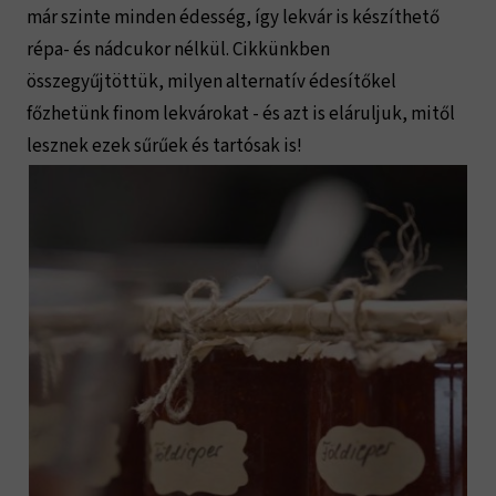
már szinte minden édesség, így lekvár is készíthető
répa- és nádcukor nélkül. Cikkünkben
összegyűjtöttük, milyen alternatív édesítőkel
főzhetünk finom lekvárokat - és azt is eláruljuk, mitől
lesznek ezek sűrűek és tartósak is!