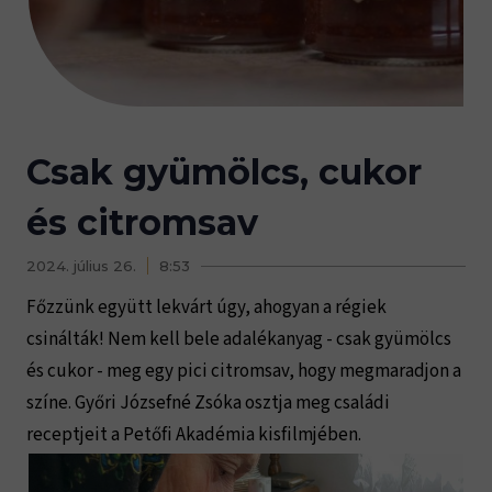
Csak gyümölcs, cukor
és citromsav
2024. július 26.
8:53
Főzzünk együtt lekvárt úgy, ahogyan a régiek
csinálták! Nem kell bele adalékanyag - csak gyümölcs
és cukor - meg egy pici citromsav, hogy megmaradjon a
színe. Győri Józsefné Zsóka osztja meg családi
receptjeit a Petőfi Akadémia kisfilmjében.