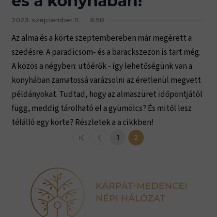
és a konyhában!
2023. szeptember 11.
6:58
Az alma és a körte szeptembereben már megérett a
szedésre. A paradicsom- és a barackszezon is tart még.
A közös a négyben: utóérők - így lehetőségünk van a
konyhában zamatossá varázsolni az éretlenül megvett
példányokat. Tudtad, hogy az almaszüret időpontjától
függ, meddig tárolható el a gyümölcs? És mitől lesz
télálló egy körte? Részletek a a cikkben!
1
2
<<
<