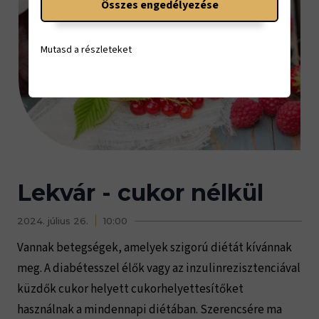
Összes engedélyezése
Mutasd a részleteket
Lekvár - cukor nélkül
2024. július 26.
10:00
Vannak betegségek, amelyek szigorú diétát kívánnak
meg. A diabétesszel élők vagy az inzulinrezisztenciával
küzdők cukor helyett cukorhelyettesítőket
használnak a mindennapi diétában. Szerencsére ma