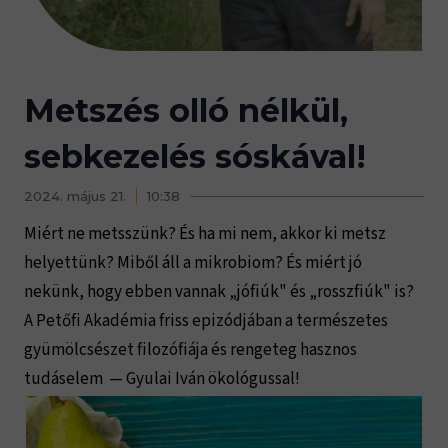
Metszés olló nélkül,
sebkezelés sóskával!
2024. május 21.
10:38
Miért ne metsszünk? És ha mi nem, akkor ki metsz
helyettünk? Miből áll a mikrobiom? És miért jó
nekünk, hogy ebben vannak „jófiúk" és „rosszfiúk" is?
A Petőfi Akadémia friss epizódjában a természetes
gyümölcsészet filozófiája és rengeteg hasznos
tudáselem — Gyulai Iván ökológussal!