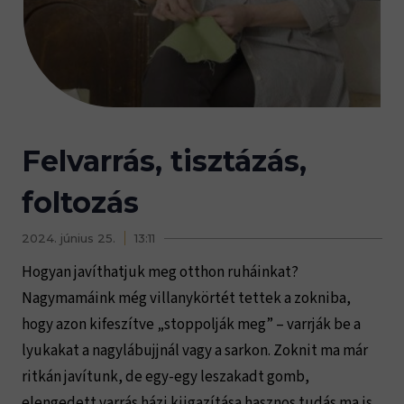
Felvarrás, tisztázás,
foltozás
2024. június 25.
13:11
Hogyan javíthatjuk meg otthon ruháinkat?
Nagymamáink még villanykörtét tettek a zokniba,
hogy azon kifeszítve „stoppolják meg” – varrják be a
lyukakat a nagylábujjnál vagy a sarkon. Zoknit ma már
ritkán javítunk, de egy-egy leszakadt gomb,
elengedett varrás házi kiigazítása hasznos tudás ma is.