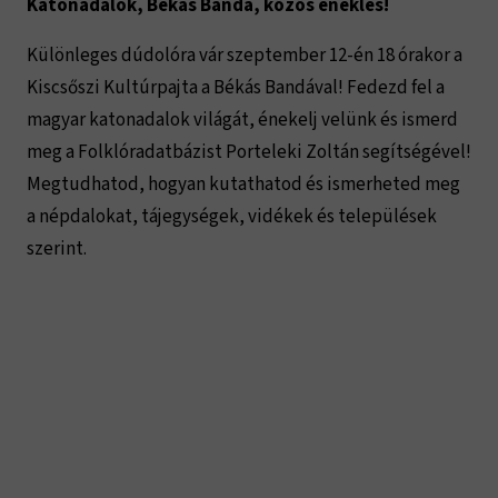
Katonadalok, Békás Banda, közös éneklés!
Különleges dúdolóra vár szeptember 12-én 18 órakor a
Kiscsőszi Kultúrpajta a Békás Bandával! Fedezd fel a
magyar katonadalok világát, énekelj velünk és ismerd
meg a Folklóradatbázist Porteleki Zoltán segítségével!
Megtudhatod, hogyan kutathatod és ismerheted meg
a népdalokat, tájegységek, vidékek és települések
szerint.