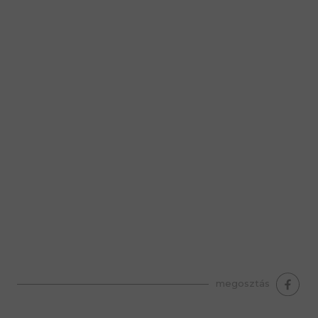
premium bootstrap themes
megosztás