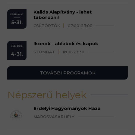
Kallós Alapítvány - lehet
FEBR.-AUG.
táborozni!
5-31.
CSÜTÖRTÖK
07:00-23:00
Ikonok - ablakok és kapuk
JÚL.-DEC.
SZOMBAT
11:00-23:30
4-31.
TOVÁBBI PROGRAMOK
Népszerű helyek
Erdélyi Hagyományok Háza
MAROSVÁSÁRHELY