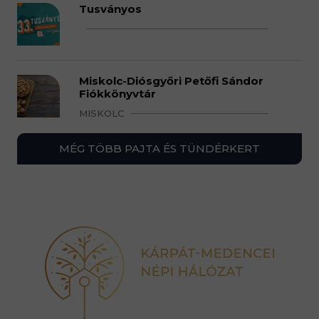
Tusványos
Miskolc-Diósgyőri Petőfi Sándor
Fiókkönyvtár
MISKOLC
MÉG TÖBB PAJTA ÉS TÜNDÉRKERT