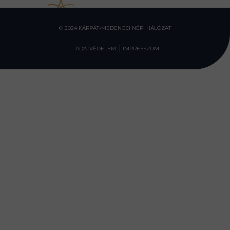
© 2024 KÁRPÁT-MEDENCEI NÉPI HÁLÓZAT
ADATVÉDELEM
IMPRESSZUM