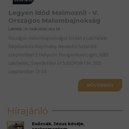
09:00-18:00
Legyen időd Malmozni! - V.
Országos Malombajnokság
Lakitelek
|
Dr. Deák István utca 14.
Országos malombajnokságot hirdet a Lakiteleki
Népfőiskola Alapítvány. Nevezési határidő:
szeptember 2. Helyszín: Hungarikum Liget, 6065
Lakitelek, Szentkirályi út 5.IDŐPONTJA: 2025.
szeptember 13-14.
BŐVEBBEN
Hírajánló
Esőzsák, Jézus kévéje,
szakramentom