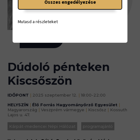
Összes engedélyezése
12.
Mutasd a részleteket
18:00-22:00
Dúdoló pénteken
Kiscsőszön
IDŐPONT
|
2025 szeptember 12.
|
18:00-22:00
HELYSZÍN
|
Élő Forrás Hagyományőrző Egyesület
|
Magyarország
|
Veszprém vármegye
|
Kiscsősz
|
Kossuth
Lajos u. 47.
Kárpát-medencei Népi Hálózat
programajánló