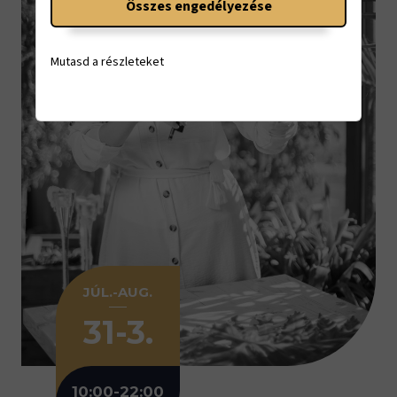
Összes engedélyezése
Mutasd a részleteket
JÚL.-AUG.
31-3.
10:00-22:00