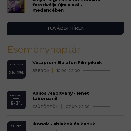
fesztiválja újra a Káli-
medencében
TOVÁBBI HÍREK
Eseménynaptár
Veszprém-Balaton Filmpiknik
AUGUSZTUS
SZERDA
10:00-22:00
26-29.
Kallós Alapítvány - lehet
FEBR.-AUG.
táborozni!
5-31.
CSÜTÖRTÖK
07:00-23:00
Ikonok - ablakok és kapuk
JÚL.-DEC.