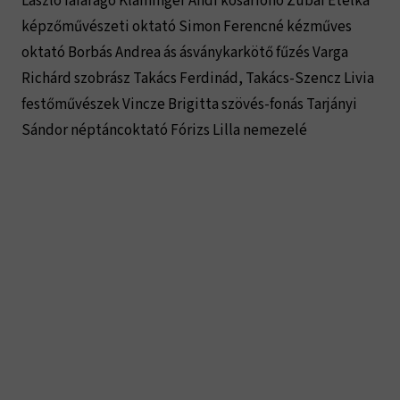
László fafaragó Kláminger Andi kosárfonó Zubai Etelka
képzőművészeti oktató Simon Ferencné kézműves
oktató Borbás Andrea ás ásványkarkötő fűzés Varga
Richárd szobrász Takács Ferdinád, Takács-Szencz Livia
festőművészek Vincze Brigitta szövés-fonás Tarjányi
Sándor néptáncoktató Fórizs Lilla nemezelé