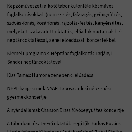
Képzőművészeti alkotótábor különféle kézműves
foglalkozásokkal, (nemezelés, fafaragás, gyöngyfűzés,
szövés-fonás, kosárfonás, rajzolás-festés, kenyérsütés,
melyeket szakavatott oktatók, előadók mutatnak be)
néptáncoktatással, zenei előadással, koncertekkel.
Kiemelt programok: Néptánc foglalkozás Tarjányi
Sándor néptáncoktatóval
Kiss Tamás: Humor a zenében c. előadása
NÉPI-hang-színek NYÁR: Laposa Julcsi népzenész
gyermekkoncertje
A nyár dallamai: Chanson Brass fúvósegyüttes koncertje
A táborban részt vevő oktatók, segítők: Farkas Kovács