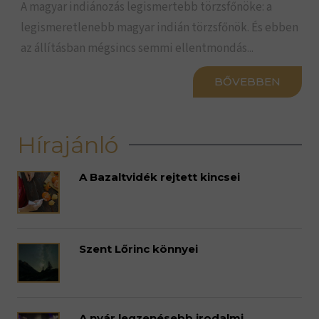
A magyar indiánozás legismertebb törzsfőnöke: a
legismeretlenebb magyar indián törzsfőnök. És ebben
az állításban mégsincs semmi ellentmondás...
BŐVEBBEN
Hírajánló
A Bazaltvidék rejtett kincsei
Szent Lőrinc könnyei
A nyár legzenésebb irodalmi