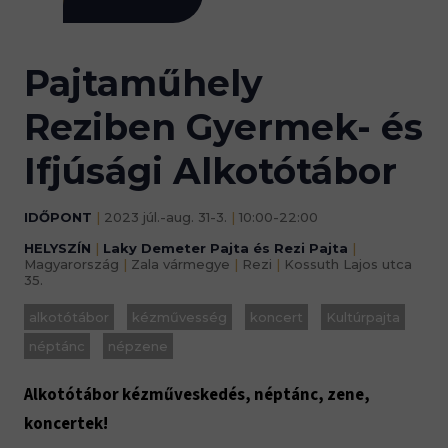
Pajtaműhely
Reziben Gyermek- és
Ifjúsági Alkotótábor
IDŐPONT
|
2023 júl.-aug. 31-3.
|
10:00-22:00
HELYSZÍN
|
Laky Demeter Pajta és Rezi Pajta
|
Magyarország
|
Zala vármegye
|
Rezi
|
Kossuth Lajos utca
35.
alkotótábor
kézművesség
koncert
Kultúrpajta
néptánc
népzene
Alkotótábor kézműveskedés, néptánc, zene,
koncertek!