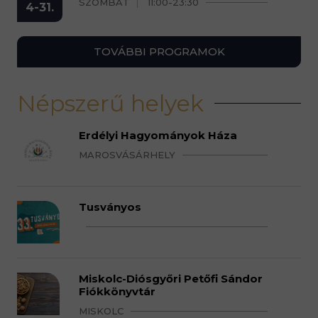
SZOMBAT
11:00-23:30
4-31.
TOVÁBBI PROGRAMOK
Népszerű helyek
Erdélyi Hagyományok Háza
MAROSVÁSÁRHELY
Tusványos
Miskolc-Diósgyőri Petőfi Sándor
Fiókkönyvtár
MISKOLC