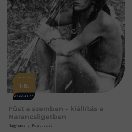
AUGUSZTUS
1-6.
09:00-22:00
Füst a szemben – kiállítás a
Narancsligetben
Nagyharsány
|
Kossuth u 30