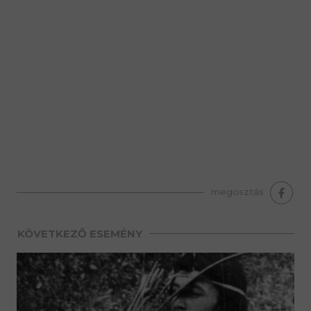
premium bootstrap themes
megosztás
KÖVETKEZŐ ESEMÉNY